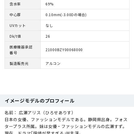
含水率
69%
中心厚
0.10mm(-3.00Dの場合)
UVカット
なし
Dk/t値
26
医療機器承認
21000BZY00068000
番号
製造販売元
アルコン
イメージモデルのプロフィール
名前： 広瀬アリス（ひろせありす）
日本の女優、ファッションモデルである。静岡県出身。フォス
タープラス所属。妹は女優・ファッションモデルの広瀬すず。
現在、ドラマ｢探偵が早すぎる｣W主演。