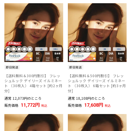
即日発送
即日発送
【送料無料＆300円割引】 フレッ
【送料無料＆500円割引】 フレッ
シュルック デイリーズ イルミネー
シュルック デイリーズ イルミネー
ト （30枚入） 4箱セット [約2ヶ月
ト （30枚入） 6箱セット [約3ヶ月
分]
分]
通常
12,073
のところ
通常
18,108
のところ
11,772
17,608
販売価格
販売価格
税込
税込