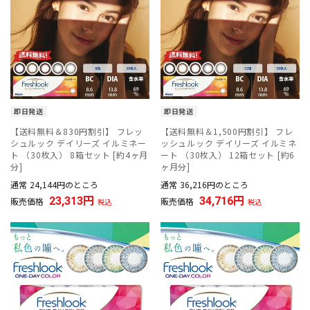
即日発送
即日発送
【送料無料＆830円割引】 フレッ
【送料無料＆1,500円割引】 フレ
シュルック デイリーズ イルミネー
ッシュルック デイリーズ イルミネ
ト （30枚入） 8箱セット [約4ヶ月
ート （30枚入） 12箱セット [約6
分]
ヶ月分]
通常
24,144
のところ
通常
36,216
のところ
23,313
34,716
販売価格
販売価格
税込
税込