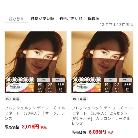
価格が安い順
価格が高い順
新着順
並び替え
12
件中
1
-
12
件表示
即日発送
即日発送
フレッシュルック デイリーズ イル
フレッシュルック デイリーズ イル
ミネート （30枚入） | サークルレ
ミネート （30枚入） 2箱セット
ンズ
[約1ヶ月分] | カラコン | サークル
レンズ
3,018
販売価格
税込
6,036
販売価格
税込