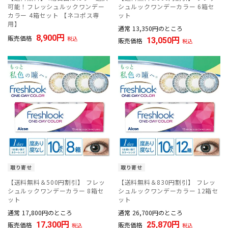
可能！フレッシュルックワンデー
シュルックワンデーカラー 6箱セ
カラー 4箱セット 【ネコポス専
ット
用】
通常
13,350
のところ
8,900
販売価格
税込
13,050
販売価格
税込
取り寄せ
取り寄せ
【送料無料＆500円割引】 フレッ
【送料無料＆830円割引】 フレッ
シュルックワンデーカラー 8箱セ
シュルックワンデーカラー 12箱セ
ット
ット
通常
17,800
のところ
通常
26,700
のところ
17,300
25,870
販売価格
販売価格
税込
税込