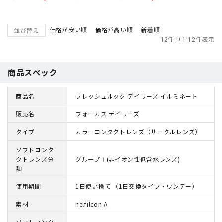
価格が安い順
価格が高い順
新着順
並び替え
12
件中
1
-
12
件表示
商品スペック
商品名
フレッシュルック デイリーズ イルミネート
販売名
フォーカス デイリーズ
タイプ
カラーコンタクトレンズ（サークルレンズ）
ソフトコンタ
クトレンズ分
グループⅠ(非イオン性低含水レンズ)
類
使用期間
1日使い捨て （1日交換タイプ・ワンデー）
素材
nelfilcon A
ソフトコンタ