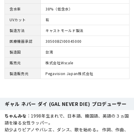
含水率
38%（低含水）
UVカット
有
製造方法
キャストモールド製法
医療機器承認
30500BZI00045000
製造国
台湾
販売元
株式会社Wscale
製造販売元
Pegavision Japan株式会社
ギャル ネバー ダイ (GAL NEVER DIE) プロデューサー
ちゃんみな
：1998年生まれで、日本語、韓国語、英語の３ヵ国
語を操る女性ラッパー。
幼少よりピアノやバレエ、ダンス、歌を始める。 作詞、作曲、