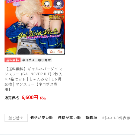
送料無料
ネコポス
取り寄せ
【送料無料】ギャルネバーダイ マ
ンスリー (GAL NEVER DIE) 2枚入
×4箱セット | ちゃんみな | 1ヶ月
交換 | マンスリー【ネコポス専
用】
6,600
販売価格
税込
価格が安い順
価格が高い順
新着順
並び替え
3
件中
1
-
3
件表示