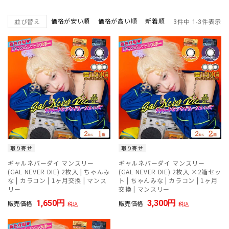
価格が安い順
価格が高い順
新着順
並び替え
3
件中
1
-
3
件表示
取り寄せ
取り寄せ
ギャルネバーダイ マンスリー
ギャルネバーダイ マンスリー
(GAL NEVER DIE) 2枚入 | ちゃんみ
(GAL NEVER DIE) 2枚入 ×2箱セッ
な | カラコン | 1ヶ月交換 | マンス
ト | ちゃんみな | カラコン | 1ヶ月
リー
交換 | マンスリー
1,650
3,300
販売価格
販売価格
税込
税込