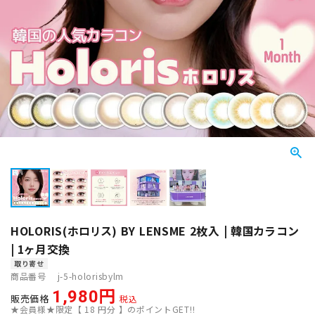
HOLORIS(ホロリス) BY LENSME 2枚入 | 韓国カラコン
| 1ヶ月交換
取り寄せ
商品番号
j-5-holorisbylm
1,980
販売価格
税込
★会員様★限定【
18
円分 】のポイントGET!!