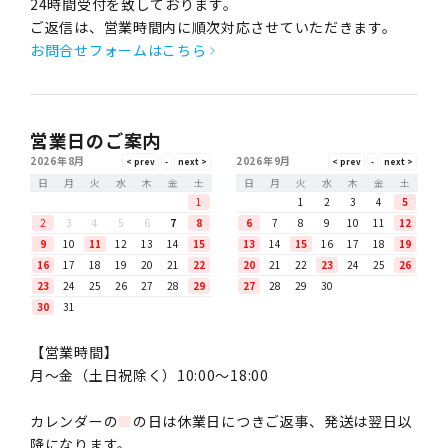
24時間受付を致しております。
ご返信は、営業時間内に順次対応させていただきます。
お問合せフォームはこちら
営業日のご案内
2026年8月
2026年9月
日
月
火
水
木
金
土
日
月
火
水
木
金
土
1
1
2
3
4
5
2
3
4
5
6
7
8
6
7
8
9
10
11
12
9
10
11
12
13
14
15
13
14
15
16
17
18
19
16
17
18
19
20
21
22
20
21
22
23
24
25
26
23
24
25
26
27
28
29
27
28
29
30
30
31
【営業時間】
月〜金（土日祝除く）10:00～18:00
カレンダーの
■
の日は休業日につきご返事、発送は翌日以
降になります。