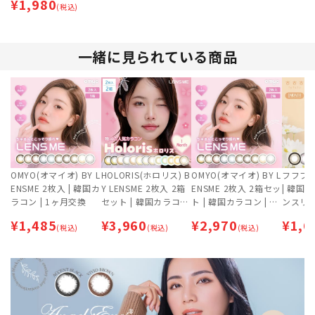
¥
1,980
(税込)
一緒に見られている商品
OMYO(オマイオ) BY L
HOLORIS(ホロリス) B
OMYO(オマイオ) BY L
フフフ (f
ENSME 2枚入 | 韓国カ
Y LENSME 2枚入 2箱
ENSME 2枚入 2箱セッ
| 韓国風
ラコン | 1ヶ月交換
セット | 韓国カラコン
ト | 韓国カラコン | 1
ンスリー
| 1ヶ月交換
ヶ月交換
[1ヶ月
¥
1,485
¥
3,960
¥
2,970
¥
1,6
(税込)
(税込)
(税込)