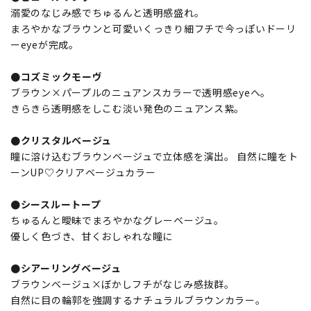
溺愛のなじみ感でちゅるんと透明感盛れ。
まろやかなブラウンと可愛いくっきり細フチで今っぽいドーリ
ーeyeが完成。
●コズミックモーヴ
ブラウン×パープルのニュアンスカラーで透明感eyeへ。
きらきら透明感をしこむ淡い発色のニュアンス紫。
●クリスタルベージュ
瞳に溶け込むブラウンベージュで立体感を演出。 自然に瞳をト
ーンUP♡クリアベージュカラー
●シースルートープ
ちゅるんと曖昧でまろやかなグレーベージュ。
優しく色づき、甘くおしゃれな瞳に
●シアーリングベージュ
ブラウンベージュ×ぼかしフチがなじみ感抜群。
自然に目の輪郭を強調するナチュラルブラウンカラー。