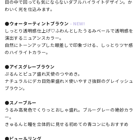
目の中で回っても気にならないダブルハイライトデザイン。か
わいく光を仕込みます。
●ウォーターティントブラウン
- NEW!
しっとり透明感仕上げ♡ふわんとしたうるみベールで透明感を
演出するニュアンスカラー。
自然にトーンアップした眼差しで印象づける、しっとりツヤ感
のハイライトカラー。
●アイスグレーブラウン
ぷるんとピュア盛れ天使のつやめき。
ナチュラルにデカ目効果盛れ×使いやすさ抜群のグレイッシュ
ブラウン。
●スノーブルー
うるみ高発色でくりっとおしゃ盛れ。ブルーグレーの絶妙カラ
ー。
きゅるんと瞳を立体的に見せる初めての青コンにもおすすめ
●ピュールリング