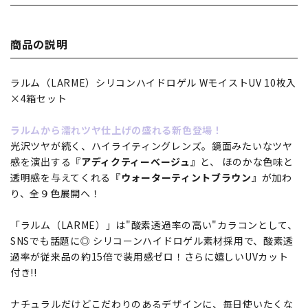
商品の説明
ラルム（LARME）シリコンハイドロゲル WモイストUV 10枚入
×4箱セット
ラルムから濡れツヤ仕上げの盛れる新色登場！
光沢ツヤが続く、ハイライティングレンズ。鏡面みたいなツヤ
感を演出する
『アディクティーベージュ』
と、 ほのかな色味と
透明感を与えてくれる
『ウォーターティントブラウン』
が加わ
り、全９色展開へ！
「ラルム（LARME）」は"酸素透過率の高い"カラコンとして、
SNSでも話題に◎ シリコーンハイドロゲル素材採用で、酸素透
過率が従来品の約15倍で装用感ゼロ！さらに嬉しいUVカット
付き!!
ナチュラルだけどこだわりのあるデザインに、毎日使いたくな