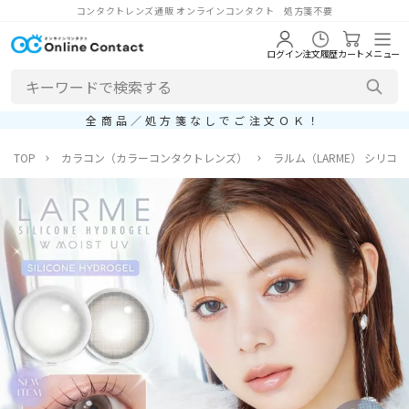
コンタクトレンズ通販 オンラインコンタクト 処方箋不要
ログイン
注文履歴
カート
メニュー
全商品／処方箋なしでご注文ＯＫ！
TOP
カラコン（カラーコンタクトレンズ）
ラルム（LARME） シリコ