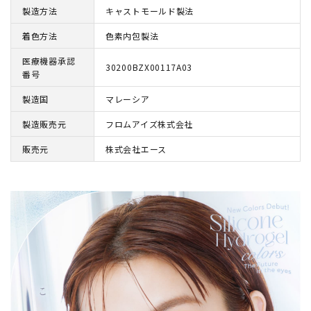
製造方法
キャストモールド製法
着色方法
色素内包製法
医療機器承認
30200BZX00117A03
番号
製造国
マレーシア
製造販売元
フロムアイズ株式会社
販売元
株式会社エース