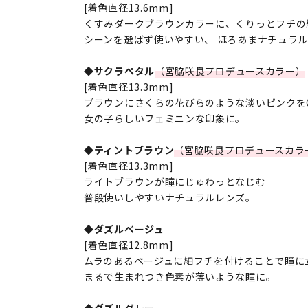
[着色直径13.6mm]
くすみダークブラウンカラーに、くりっとフチの
シーンを選ばず使いやすい、 ほろあまナチュラ
◆サクラペタル
（宮脇咲良プロデュースカラー）
[着色直径13.3mm]
ブラウンにさくらの花びらのような淡いピンクを
女の子らしいフェミニンな印象に。
◆ティントブラウン
（宮脇咲良プロデュースカラ
[着色直径13.3mm]
ライトブラウンが瞳にじゅわっとなじむ
普段使いしやすいナチュラルレンズ。
◆ダズルベージュ
[着色直径12.8mm]
ムラのあるベージュに細フチを付けることで瞳に
まるで生まれつき色素が薄いような瞳に。
◆ダズルグレー