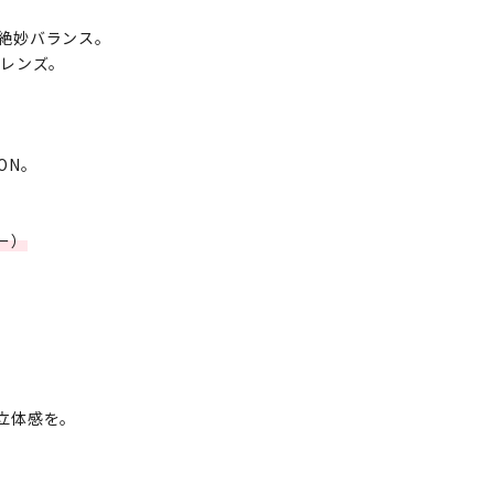
絶妙バランス。
ルレンズ。
ON。
ー）
立体感を。