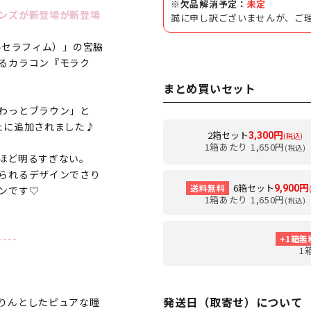
※欠品解消予定：
未定
ンズが新登場が新登場
誠に申し訳ございませんが、ご
（ルセラフィム）」の宮脇
るカラコン『モラク
まとめ買いセット
わっとブラウン」と
たに追加されました♪
2箱セット
3,300円
(税込)
1箱あたり 1,650円
(税込)
ほど明るすぎない。
られるデザインでさり
6箱セット
送料無料
9,900円
ンです♡
1箱あたり 1,650円
(税込)
----
+1箱無
1
発送日（取寄せ）について
りんとしたピュアな瞳