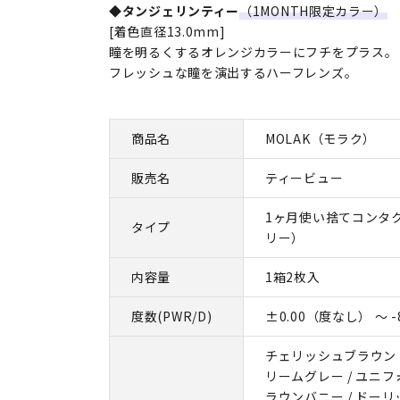
◆タンジェリンティー
（1MONTH限定カラー）
[着色直径13.0mm]
瞳を明るくするオレンジカラーにフチをプラス。
フレッシュな瞳を演出するハーフレンズ。
商品名
MOLAK（モラク）
販売名
ティービュー
1ヶ月使い捨てコンタ
タイプ
リー）
内容量
1箱2枚入
度数(PWR/D)
±0.00（度なし） ～ -8
チェリッシュブラウン /
リームグレー / ユニフ
ラウンバニー / ドーリ