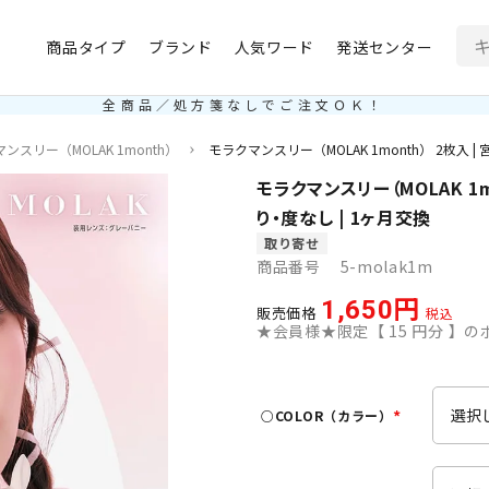
商品タイプ
ブランド
人気ワード
発送センター
全商品／処方箋なしでご注文ＯＫ！
ンスリー（MOLAK 1month）
モラクマンスリー（MOLAK 1month） 2枚入 | 
モラクマンスリー（MOLAK 1mo
り・度なし | 1ヶ月交換
取り寄せ
商品番号
5-molak1m
1,650
販売価格
税込
★会員様★限定【
15
円分 】のポ
○COLOR（カラー）
(
必
須