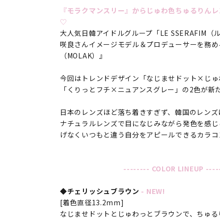
『モラクマンスリー』からじゅわ色ちゅるりんレ
♡
大人気日韓アイドルグループ「LE SSERAFIM
咲良さんイメージモデル＆プロデューサーを務め
（MOLAK）』
今回はトレンドデザイン「なじませドット×じゅ
「くりっとフチ×ニュアンスグレー」の2色が新
日本のレンズほど落ち着きすぎず、韓国のレンズ
ナチュラルレンズで目になじみながら発色を感じ
げなくいつもと違う自分をアピールできるカラコ
-------- COLOR LINEUP ----
◆チェリッシュブラウン
- NEW!
[着色直径13.2mm]
なじませドットとじゅわっとブラウンで、ちゅる