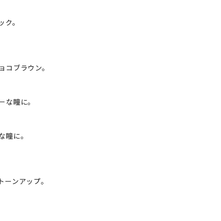
ック。
ョコブラウン。
ーな瞳に。
な瞳に。
トーンアップ。