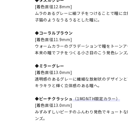
[着色直径12.8mm]
ムラのあるグレーに細フチをつけることで瞳に立
子猫のようなうるうるとした瞳に。
◆コーラルブラウン
[着色直径11.9mm]
ウォームカラーのグラデーションで瞳をトーンア
本来の瞳でフチをつくる小さ目のこう発色レンズ
◆ミラーグレー
[着色直径13.0mm]
透明感のあるグレーに繊細な放射状のデザインと
キラキラと輝く立体感のある瞳へ。
◆ピーチクラッシュ
（1MONTH限定カラー）
[着色直径13.0mm]
みずみずしいピーチのふんわり発色でキュートな
ンズ。