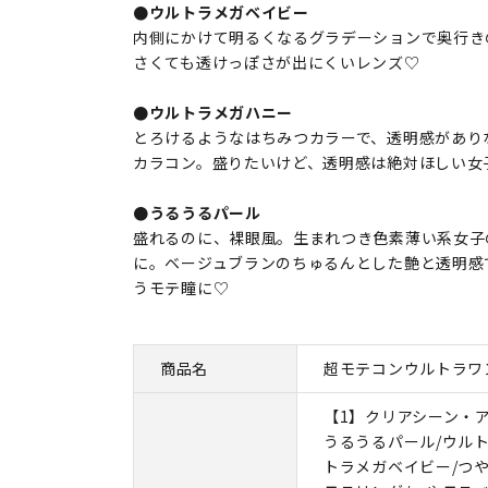
●ウルトラメガベイビー
内側にかけて明るくなるグラデーションで奥行き
さくても透けっぽさが出にくいレンズ♡
●ウルトラメガハニー
とろけるようなはちみつカラーで、透明感があり
カラコン。盛りたいけど、透明感は絶対ほしい女
●うるうるパール
盛れるのに、裸眼風。生まれつき色素薄い系女子
に。ベージュブランのちゅるんとした艶と透明感
うモテ瞳に♡
商品名
超モテコンウルトラワ
【1】クリアシーン・
うるうるパール/ウル
トラメガベイビー/つ