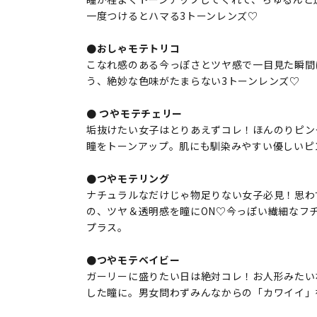
一度つけるとハマる3トーンレンズ♡
●おしゃモテトリコ
こなれ感のある今っぽさとツヤ感で一目見た瞬間
う、絶妙な色味がたまらない3トーンレンズ♡
● つやモテチェリー
垢抜けたい女子はとりあえずコレ！ほんのりピン
瞳をトーンアップ。肌にも馴染みやすい優しいピ
●つやモテリング
ナチュラルなだけじゃ物足りない女子必見！思わ
の、ツヤ＆透明感を瞳にON♡今っぽい繊細なフ
プラス。
●つやモテベイビー
ガーリーに盛りたい日は絶対コレ！お人形みたい
した瞳に。男女問わずみんなからの「カワイイ」