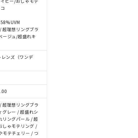
ベイビー/おしゃモテ
リコ
 58%UVM
/ 超理想リングブラ
ーベージュ/超盛れキ
トレンズ（ワンデ
.00
/ 超理想リングブラ
ィグレー / 超盛れシ
れリングパール / 超
おしゃモテリング /
やモテチェリー / つ