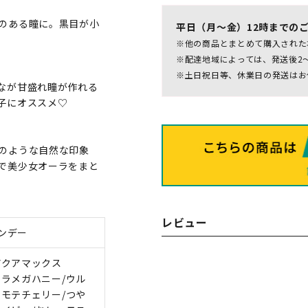
のある瞳に。黒目が小
平日（月～金）12時までの
※他の商品とまとめて購入された
※配達地域によっては、発送後2
※土日祝日等、休業日の発送はお
なが甘盛れ瞳が作れる
子にオススメ♡
のような自然な印象
で美少女オーラをまと
レビュー
ンデー
アクアマックス
トラメガハニー/ウル
やモテチェリー/つや