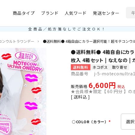
商品タイプ
ブランド
人気ワード
発送センター
全商品／処方箋なしでご注文ＯＫ！
コンウルトラワンデー
●送料無料● 4箱自由にカラー選択可能！超モテコンウルト
●送料無料● 4箱自由にカラ
枚入 4箱セット | なえなの 
送料無料
ネコポス
取り寄せ
商品番号
j-5-moteconultra
6,600
販売価格
税込
★会員様★限定【
60
円分 】のポ
送料込
○COLOR（カラー）
(
必