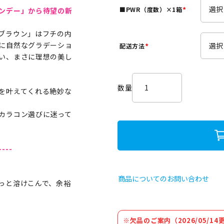
須
■PWR（度数）×1箱
ンデー」から待望の新
)
(
必
ブラウン」はフチの内
須
に自然なグラデーショ
配送方法
)
(
い、まさに理想の美し
必
須
)
を叶えてくれる絶妙な
カラコン選びに迷って
----
商品についてのお問い合わせ
っと溶けこんで、余裕
※欠品のご案内（2026/05/14