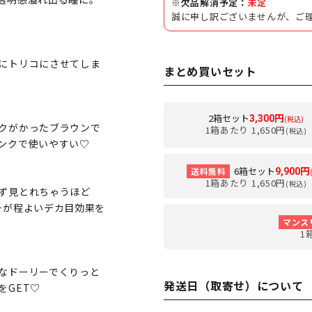
※欠品解消予定：
未定
誠に申し訳ございませんが、ご
にトリコにさせてしま
まとめ買いセット
2箱セット
3,300円
(税込)
クがかったブラウンで
1箱あたり 1,650円
(税込)
ンクで使いやすい♡
6箱セット
送料無料
9,900円
1箱あたり 1,650円
(税込)
ず見とれちゃうほど
チが程よいデカ目効果を
マンス
1
なドーリーでくりっと
発送日（取寄せ）について
をGET♡