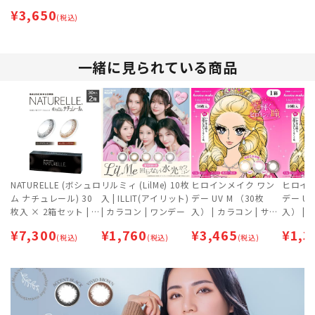
ークルレンズ | カラコ
¥
3,650
ン | ワンデー
(税込)
一緒に見られている商品
NATURELLE (ボシュロ
リルミィ (LilMe) 10枚
ヒロインメイク ワン
ヒロイ
ム ナチュレール) 30
入 | ILLIT(アイリット)
デー UV M （30枚
デー UV
枚入 × 2箱セット | メ
| カラコン | ワンデー
入） | カラコン | サー
入） | 
ダリスト | サークルレ
クルレンズ
クルレ
¥
7,300
¥
1,760
¥
3,465
¥
1,3
ンズ | カラコン | ワン
(税込)
(税込)
(税込)
デー