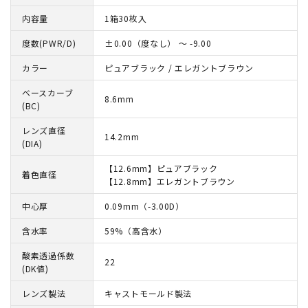
内容量
1箱30枚入
度数(PWR/D)
±0.00（度なし） ～ -9.00
カラー
ピュアブラック / エレガントブラウン
ベースカーブ
8.6mm
(BC)
レンズ直径
14.2mm
(DIA)
【12.6mm】ピュアブラック
着色直径
【12.8mm】エレガントブラウン
中心厚
0.09mm（-3.00D）
含水率
59%（高含水）
酸素透過係数
22
(DK値)
レンズ製法
キャストモールド製法