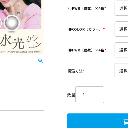
須
○PWR（度数）×4箱
)
(
必
須
●COLOR（カラー）
)
(
必
須
●PWR（度数）×4箱
)
(
必
須
配送方法
)
(
必
須
)