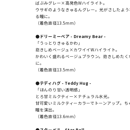
ばぶみグレー×高発色Wハイライト。
ウサギのようなきゅるんグレー。光がさしたよう
る瞳に。
（着色直径13.5mm）
●ドリーミーベア - Dreamy Bear -
「うっとりきゅるかわ」
抱きしめベージュ×カワイイWハイライト。
かわいく盛れるベージュブラウン。抱きしめたく
に。
（着色直径13.5mm）
●テディハグ - Teddy Hug -
「ほんのり甘い透明感」
とろ甘ミルクティー×ナチュラル水光。
甘可愛いミルクティーカラーでトーンアップ。ち
瞳を演出。
（着色直径13.6mm）
●スターベル - Star Bell -