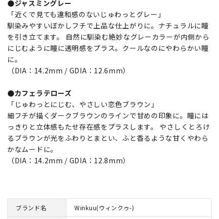
●ジャスミングレー
「近くで見ても違和感のないじゅわっとグレー」
馴染みやすいぼかしフチで上品な仕上がりに。ナチュラルに瞳
を引き立てます。 自然に馴染む絶妙なグレーカラーが内側から
にじむように瞳に透明感をプラス。クールなのにやわらかい瞳
に。
（DIA：14.2mm / GDIA：12.6mm）
●カフェラテローズ
「じゅわっとにじむ、やさしい恋色ブラウン」
細フチが描くダークブラウンのラインで甘めの印象に。瞳には
っきりと立体感もたせ存在感をプラスします。 やさしくとろけ
るブラウンが光をふわりとまとい、ふと香るような甘くやわら
かなムードに。
（DIA：14.2mm / GDIA：12.8mm）
ブランド名
Winkuu(ウィンクゥ-)