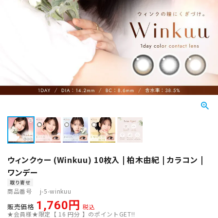
ウィンクゥー (Winkuu) 10枚入 | 柏木由紀 | カラコン |
ワンデー
取り寄せ
商品番号
j-5-winkuu
1,760
販売価格
税込
★会員様★限定【
16
円分 】のポイントGET!!