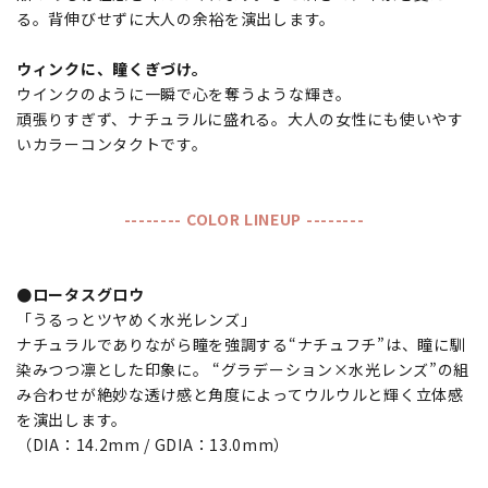
る。背伸びせずに大人の余裕を演出します。
ウィンクに、瞳くぎづけ。
ウインクのように一瞬で心を奪うような輝き。
頑張りすぎず、ナチュラルに盛れる。大人の女性にも使いやす
いカラーコンタクトです。
-------- COLOR LINEUP --------
●ロータスグロウ
「うるっとツヤめく水光レンズ」
ナチュラルでありながら瞳を強調する“ナチュフチ”は、瞳に馴
染みつつ凛とした印象に。 “グラデーション×水光レンズ”の組
み合わせが絶妙な透け感と角度によってウルウルと輝く立体感
を演出します。
（DIA：14.2mm / GDIA：13.0mm）