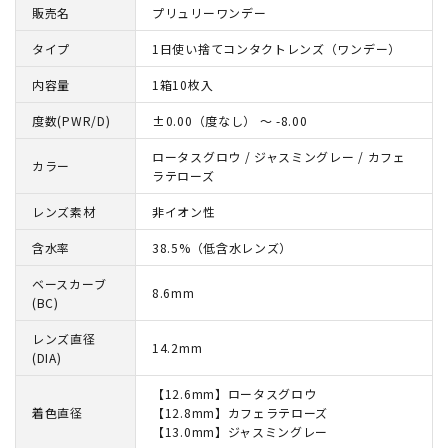
販売名
プリュリーワンデー
タイプ
1日使い捨てコンタクトレンズ（ワンデー）
内容量
1箱10枚入
度数(PWR/D)
±0.00（度なし） ～ -8.00
ロータスグロウ / ジャスミングレー / カフェ
カラー
ラテローズ
レンズ素材
非イオン性
含水率
38.5%（低含水レンズ）
ベースカーブ
8.6mm
(BC)
レンズ直径
14.2mm
(DIA)
【12.6mm】ロータスグロウ
着色直径
【12.8mm】カフェラテローズ
【13.0mm】ジャスミングレー