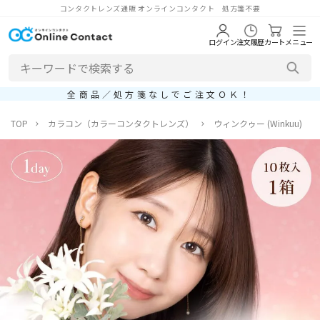
コンタクトレンズ通販 オンラインコンタクト 処方箋不要
ログイン
注文履歴
カート
メニュー
全商品／処方箋なしでご注文ＯＫ！
TOP
カラコン（カラーコンタクトレンズ）
ウィンクゥー (Winkuu)