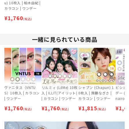
u) 10枚入 | 柏木由紀 |
カラコン | ワンデー
¥
1,760
(税込)
一緒に見られている商品
ヴァニタス（VNTU
リルミィ (LilMe) 10枚
シャプン (Chapun) 1
ビショ
S）10枚入 | カラコン
入 | ILLIT(アイリット)
0枚入 | 齊藤なぎさ |
デー (Bi
| ワンデー
| カラコン | ワンデー
カラコン | ワンデー
nairo 
美少年画 
¥
1,760
¥
1,760
¥
1,815
¥
1,6
(税込)
(税込)
(税込)
ワンデ