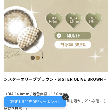
シスターオリーブブラウン - SISTER OLIVE BROWN -
（DIA:14.0mm / 着色直径：13.0mm）
×
アッシュブラウンの透け感が本来の黒目を活かしどんな瞳にも
【限定】500円OFFクーポン👛✨
似合う目元に。