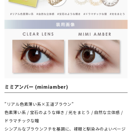
ミミアンバー (mimiamber)
"リアル色素薄い系×王道ブラウン"
色素薄い系 / 宝石のような輝き / 光をまとう / 自然な立体感 /
ドラマチックな瞳
シンプルなブラウンフチを基調に、裸眼と馴染みのよいベージ