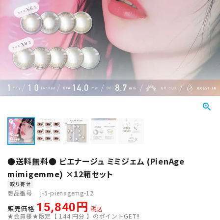
●送料無料● ピエナージュ ミミジェム (PienAge
mimigemme) ×12箱セット
取り寄せ
商品番号
j-5-pienagemg-12
15,840
販売価格
税込
★会員様★限定【
144
円分 】のポイントGET!!