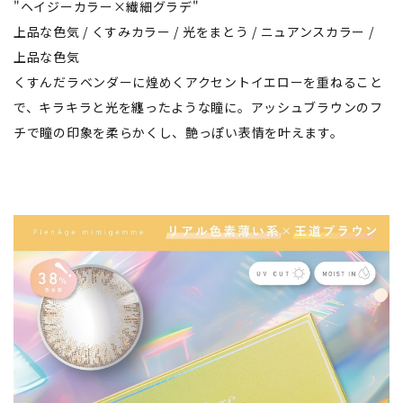
"ヘイジーカラー×繊細グラデ"
上品な色気 / くすみカラー / 光をまとう / ニュアンスカラー /
上品な色気
くすんだラベンダーに煌めくアクセントイエローを重ねること
で、キラキラと光を纏ったような瞳に。アッシュブラウンのフ
チで瞳の印象を柔らかくし、艶っぽい表情を叶えます。