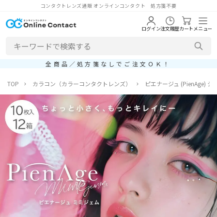
コンタクトレンズ通販 オンラインコンタクト 処方箋不要
ログイン
注文履歴
カート
メニュー
全商品／処方箋なしでご注文ＯＫ！
TOP
カラコン（カラーコンタクトレンズ）
ピエナージュ (PienAge) 