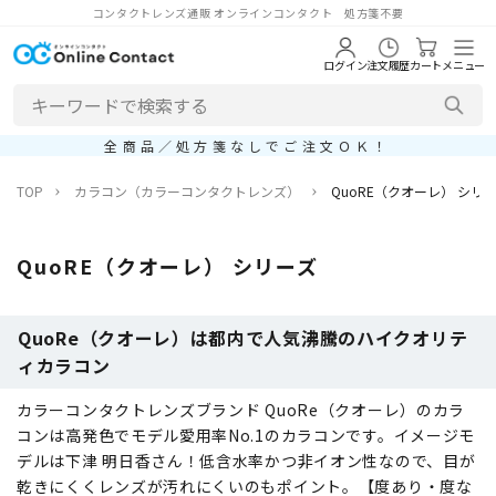
コンタクトレンズ通販 オンラインコンタクト 処方箋不要
ログイン
注文履歴
カート
メニュー
全商品／処方箋なしでご注文ＯＫ！
TOP
カラコン（カラーコンタクトレンズ）
QuoRE（クオーレ） シリ
QuoRE（クオーレ） シリーズ
QuoRe（クオーレ）は都内で人気沸騰のハイクオリテ
ィカラコン
カラーコンタクトレンズブランド QuoRe（クオーレ）のカラ
コンは高発色でモデル愛用率No.1のカラコンです。イメージモ
デルは下津 明日香さん！低含水率かつ非イオン性なので、目が
乾きにくくレンズが汚れにくいのもポイント。【度あり・度な