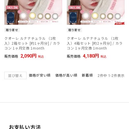
取り寄せ
取り寄せ
クオーレ ルナナチュラル （1枚
クオーレ ルナナチュラル （1枚
入）2箱セット [約1ヶ月分] / カラ
入）4箱セット [約2ヶ月分] / カラ
コン 1ヶ月交換 1month
コン 1ヶ月交換 1month
2,090
4,180
販売価格
販売価格
税込
税込
価格が安い順
価格が高い順
新着順
並び替え
2
件中
1
-
2
件表示
お支払い方法