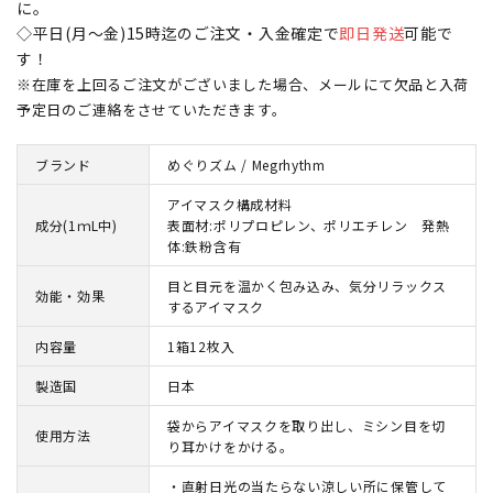
に。
◇平日(月～金)15時迄のご注文・入金確定で
即日発送
可能で
す！
※在庫を上回るご注文がございました場合、メールにて欠品と入荷
予定日のご連絡をさせていただきます。
ブランド
めぐりズム / Megrhythm
アイマスク構成材料
成分(1ｍL中)
表面材:ポリプロピレン、ポリエチレン 発熱
体:鉄粉含有
目と目元を温かく包み込み、気分リラックス
効能・効果
するアイマスク
内容量
1箱12枚入
製造国
日本
袋からアイマスクを取り出し、ミシン目を切
使用方法
り耳かけをかける。
・直射日光の当たらない涼しい所に保管して