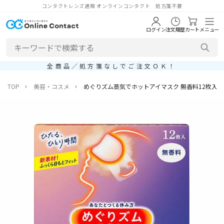
コンタクトレンズ通販 オンラインコンタクト 処方箋不要
ログイン
注文履歴
カート
メニュー
全商品／処方箋なしでご注文ＯＫ！
TOP
美容・コスメ
めぐりズム蒸気でホットアイマスク 無香料12枚入