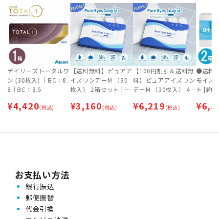
デイリーズトータルワ
【送料無料】ピュアア
【100円割引＆送料無
●送料
ン (30枚入) ｜BC：8.
イズワンデーM （30
料】ピュアアイズワン
モイスト
8｜BC：8.5
枚入） 2箱セット | 1
デーM （30枚入） 4
ト [約
日交換タイプ | ワンデ
箱セット | 1日交換タ
ポス専
¥
4,420
¥
3,160
¥
6,219
¥
6,5
(税込)
ー 【ネコポス専用
(税込)
イプ | ワンデー 【ネ
(税込)
（ポスト投函）】
コポス専用（ポスト投
函）】
お支払い方法
銀行振込
郵便振替
代金引換