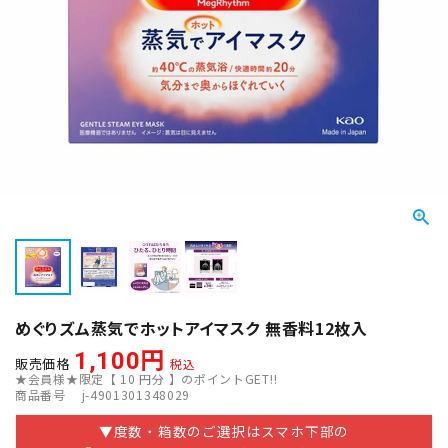
めぐりズム蒸気でホットアイマスク 無香料12枚入
1,100
販売価格
税込
★会員様★限定【
10
円分 】のポイントGET!!
商品番号
j-4901301348029
▼度数・箱数のご選択はスマホ下部の