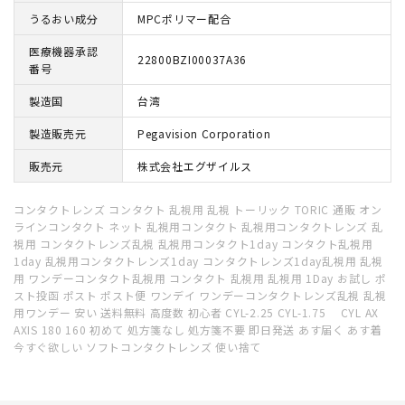
うるおい成分
MPCポリマー配合
医療機器承認
22800BZI00037A36
番号
製造国
台湾
製造販売元
Pegavision Corporation
販売元
株式会社エグザイルス
コンタクトレンズ コンタクト 乱視用 乱視 トーリック TORIC 通販 オン
ラインコンタクト ネット 乱視用コンタクト 乱視用コンタクトレンズ 乱
視用 コンタクトレンズ乱視 乱視用コンタクト1day コンタクト乱視用
1day 乱視用コンタクトレンズ1day コンタクトレンズ1day乱視用 乱視
用 ワンデーコンタクト乱視用 コンタクト 乱視用 乱視用 1Day お試し ポ
スト投函 ポスト ポスト便 ワンデイ ワンデーコンタクトレンズ乱視 乱視
用ワンデー 安い 送料無料 高度数 初心者 CYL-2.25 CYL-1.75 CYL AX
AXIS 180 160 初めて 処方箋なし 処方箋不要 即日発送 あす届く あす着
今すぐ欲しい ソフトコンタクトレンズ 使い捨て