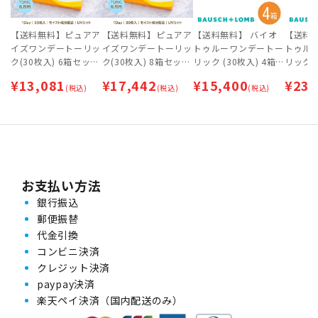
【送料無料】ピュアア
【送料無料】ピュアア
【送料無料】 バイオ
【送料
イズワンデートーリッ
イズワンデートーリッ
トゥルーワンデートー
トゥル
ク(30枚入) 6箱セット
ク(30枚入) 8箱セット
リック (30枚入) 4箱
リック (
| 乱視用コンタクトレ
| 乱視用コンタクトレ
セット | 乱視用 | ワン
セット |
¥
13,081
¥
17,442
¥
15,400
¥
23,
ンズ | ワンデー
(税込)
ンズ | ワンデー
(税込)
デー
(税込)
デー
お支払い方法
銀行振込
郵便振替
代金引換
コンビニ決済
クレジット決済
paypay決済
楽天ペイ決済（国内配送のみ）