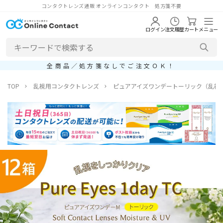
コンタクトレンズ通販 オンラインコンタクト 処方箋不要
ログイン
注文履歴
カート
メニュー
全商品／処方箋なしでご注文ＯＫ！
TOP
乱視用コンタクトレンズ
ピュアアイズワンデートーリック（乱視