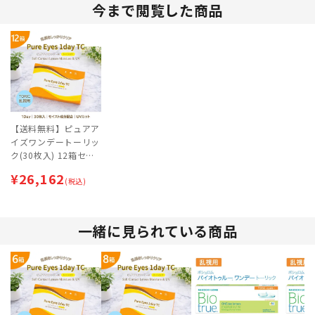
今まで閲覧した商品
【送料無料】ピュアア
イズワンデートーリッ
ク(30枚入) 12箱セッ
ト | 乱視用コンタクト
¥
26,162
レンズ | ワンデー
(税込)
一緒に見られている商品