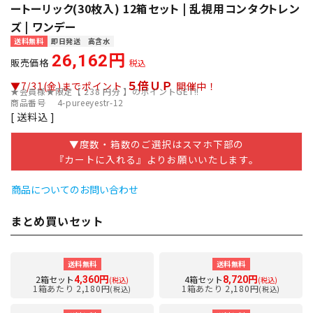
ートーリック(30枚入) 12箱セット | 乱視用コンタクトレン
ズ | ワンデー
送料無料
即日発送
高含水
26,162
販売価格
税込
５倍ＵＰ
▼7/31(金)までポイント
開催中！
★会員様★限定【
238
円分 】のポイントGET!!
商品番号
4-pureeyestr-12
送料込
▼度数・箱数のご選択はスマホ下部の
『カートに入れる』よりお願いいたします。
商品についてのお問い合わせ
まとめ買いセット
送料無料
送料無料
2箱セット
4箱セット
4,360円
8,720円
(税込)
(税込)
1箱あたり 2,180円
1箱あたり 2,180円
(税込)
(税込)