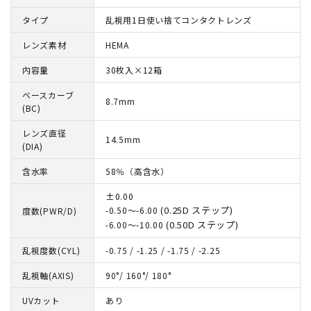
タイプ
乱視用1日使い捨てコンタクトレンズ
レンズ素材
HEMA
内容量
30枚入×12箱
ベースカーブ
8.7mm
(BC)
レンズ直径
14.5mm
(DIA)
含水率
58％（高含水）
±0.00
(0.25D ステップ)
-0.50～-6.00
度数(PWR/D)
(0.50D ステップ)
-6.00～-10.00
乱視度数(CYL)
-0.75 / -1.25 / -1.75 / -2.25
乱視軸(AXIS)
90°/ 160°/ 180°
UVカット
あり