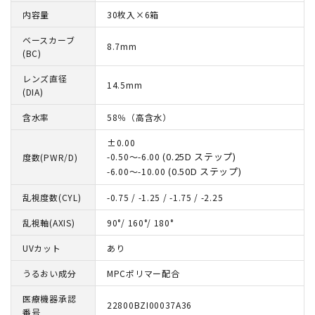
内容量
30枚入×6箱
ベースカーブ
8.7mm
(BC)
レンズ直径
14.5mm
(DIA)
含水率
58％（高含水）
±0.00
(0.25D ステップ)
-0.50～-6.00
度数(PWR/D)
(0.50D ステップ)
-6.00～-10.00
乱視度数(CYL)
-0.75 / -1.25 / -1.75 / -2.25
乱視軸(AXIS)
90°/ 160°/ 180°
UVカット
あり
うるおい成分
MPCポリマー配合
医療機器承認
22800BZI00037A36
番号