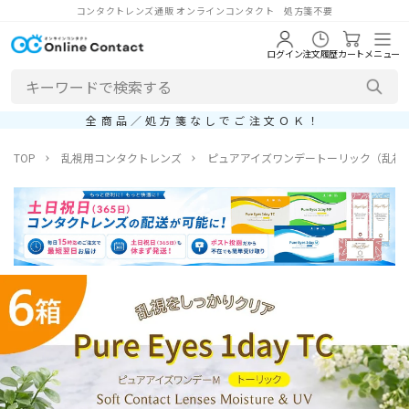
コンタクトレンズ通販 オンラインコンタクト 処方箋不要
ログイン
注文履歴
カート
メニュー
全商品／処方箋なしでご注文ＯＫ！
TOP
乱視用コンタクトレンズ
ピュアアイズワンデートーリック（乱視