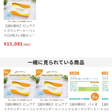
【送料無料】ピュアア
イズワンデートーリッ
ク(30枚入) 6箱セット
| 乱視用コンタクトレ
¥
13,081
ンズ | ワンデー
(税込)
一緒に見られている商品
【送料無料】ピュアア
【送料無料】ピュアア
【送料無料】 バイオ
【送料
イズワンデートーリッ
イズワンデートーリッ
トゥルーワンデートー
トゥル