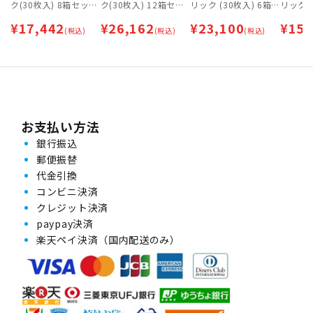
ク(30枚入) 8箱セット
ク(30枚入) 12箱セッ
リック (30枚入) 6箱
リック (
| 乱視用コンタクトレ
ト | 乱視用コンタクト
セット | 乱視用 | ワン
セット |
¥
17,442
¥
26,162
¥
23,100
¥
15,
ンズ | ワンデー
(税込)
レンズ | ワンデー
(税込)
デー
(税込)
デー
お支払い方法
銀行振込
郵便振替
代金引換
コンビニ決済
クレジット決済
paypay決済
楽天ペイ決済（国内配送のみ）