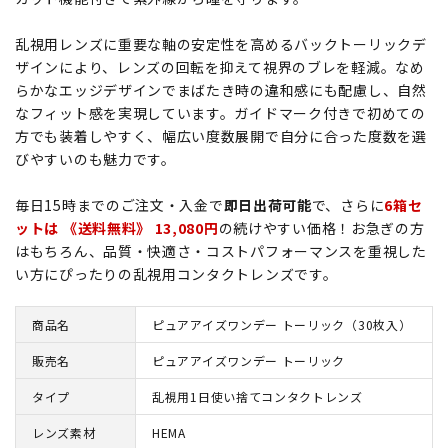
乱視用レンズに重要な軸の安定性を高めるバックトーリックデ
ザインにより、レンズの回転を抑えて視界のブレを軽減。なめ
らかなエッジデザインでまばたき時の違和感にも配慮し、自然
なフィット感を実現しています。ガイドマーク付きで初めての
方でも装着しやすく、幅広い度数展開で自分に合った度数を選
びやすいのも魅力です。
毎日15時までのご注文・入金で
即日出荷可能
で、さらに
6箱セ
ットは 《送料無料》 13,080円
の続けやすい価格！お急ぎの方
はもちろん、品質・快適さ・コストパフォーマンスを重視した
い方にぴったりの乱視用コンタクトレンズです。
商品名
ピュアアイズワンデー トーリック（30枚入）
販売名
ピュアアイズワンデー トーリック
タイプ
乱視用1日使い捨てコンタクトレンズ
レンズ素材
HEMA