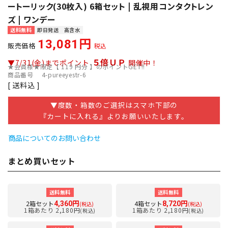
ートーリック(30枚入) 6箱セット | 乱視用コンタクトレン
ズ | ワンデー
送料無料
即日発送
高含水
13,081
販売価格
税込
５倍ＵＰ
▼7/31(金)までポイント
開催中！
★会員様★限定【
119
円分 】のポイントGET!!
商品番号
4-pureeyestr-6
送料込
▼度数・箱数のご選択はスマホ下部の
『カートに入れる』よりお願いいたします。
商品についてのお問い合わせ
まとめ買いセット
送料無料
送料無料
2箱セット
4箱セット
4,360円
8,720円
(税込)
(税込)
1箱あたり 2,180円
1箱あたり 2,180円
(税込)
(税込)