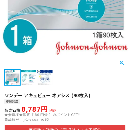
ワンデー アキュビュー オアシス (90枚入)
即日発送
8,787
販売価格
税込
★会員様★限定【
80
円分 】のポイントGET!!
商品番号
j-1-acoamo90
▼度数・箱数のご選択はスマホ下部の