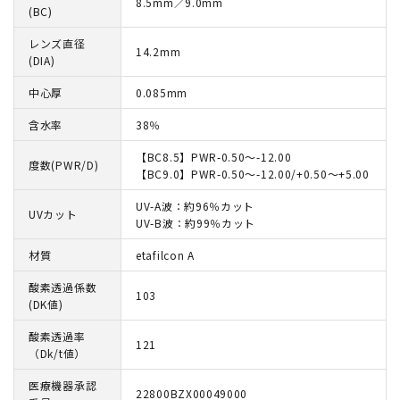
8.5mm／9.0mm
(BC)
レンズ直径
14.2mm
(DIA)
中心厚
0.085mm
含水率
38％
【BC8.5】PWR-0.50～-12.00
度数(PWR/D)
【BC9.0】PWR-0.50～-12.00/+0.50～+5.00
UV-A波：約96％カット
UVカット
UV-B波：約99％カット
材質
etafilcon A
酸素透過係数
103
(DK値)
酸素透過率
121
（Dk/t値）
医療機器承認
22800BZX00049000