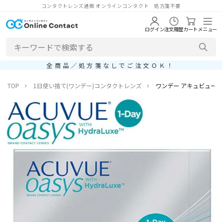
コンタクトレンズ通販 オンラインコンタクト 処方箋不要
ログイン
注文履歴
カート
メニュー
全商品／処方箋なしでご注文ＯＫ！
TOP
1日使い捨て(ワンデー)コンタクトレンズ
ワンデー アキュビュー オ