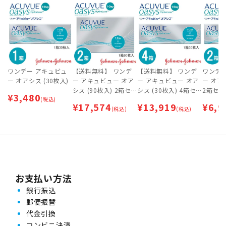
ワンデー アキュビュ
【送料無料】 ワンデ
【送料無料】 ワンデ
ワンデ
ー オアシス (30枚入)
ー アキュビュー オア
ー アキュビュー オア
ー オアシ
シス (90枚入) 2箱セ
シス (30枚入) 4箱セ
2箱セッ
¥
3,480
(税込)
ット
ット
¥
17,574
¥
13,919
¥
6,9
(税込)
(税込)
お支払い方法
銀行振込
郵便振替
代金引換
コンビニ決済