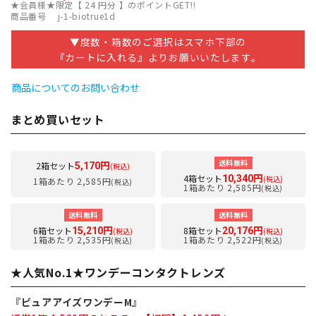
★会員様★限定【
24
円分 】のポイントGET!!
商品番号
j-1-biotrue1d
▼度数・箱数のご選択はスマホ下部の
『カートに入れる』よりお願いいたします。
商品についてのお問い合わせ
まとめ買いセット
送料無料
2箱セット
5,170円
(税込)
4箱セット
10,340円
(税込)
1箱あたり 2,585円
(税込)
1箱あたり 2,585円
(税込)
送料無料
送料無料
6箱セット
8箱セット
15,210円
20,176円
(税込)
(税込)
1箱あたり 2,535円
1箱あたり 2,522円
(税込)
(税込)
★人気No.1★ワンデーコンタクトレンズ
『ピュアアイズワンデーM』