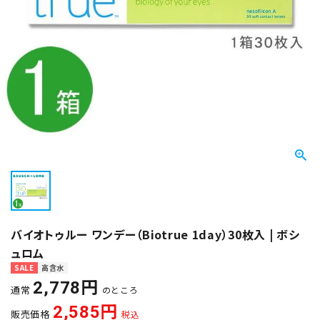
バイオトゥルー ワンデー（Biotrue 1day）30枚入 | ボシ
ュロム
SALE
高含水
2,778
通常
のところ
2,585
販売価格
税込