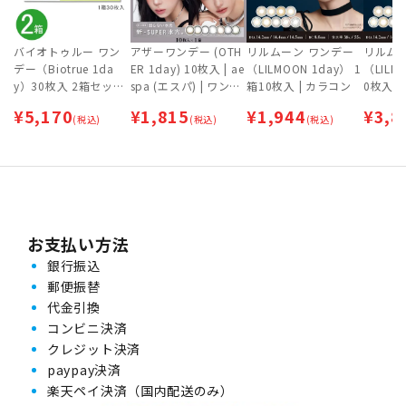
バイオトゥルー ワン
アザーワンデー (OTH
リルムーン ワンデー
リルム
デー（Biotrue 1da
ER 1day) 10枚入 | ae
（LILMOON 1day） 1
（LILM
y）30枚入 2箱セット
spa (エスパ) | ワンデ
箱10枚入 | カラコン
0枚入×
| ボシュロム
ー | カラコン
ラコン
¥
5,170
¥
1,815
¥
1,944
¥
3,8
(税込)
(税込)
(税込)
お支払い方法
銀行振込
郵便振替
代金引換
コンビニ決済
クレジット決済
paypay決済
楽天ペイ決済（国内配送のみ）