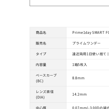
商品名
Prime1day SMART F
販売名
プライムワンデー
タイプ
遠近両用1日使い捨て
内容量
1箱5枚入
ベースカーブ
8.8mm
(BC)
レンズ直径
14.2mm
(DIA)
中心厚
0.07mm(-3.00Dの場