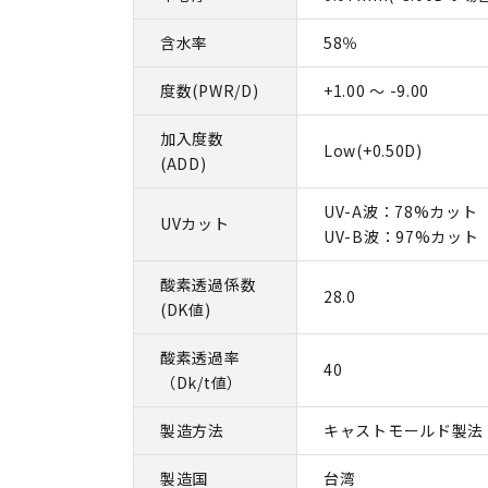
含水率
58％
度数(PWR/D)
+1.00 ～ -9.00
加入度数
Low(+0.50D)
(ADD)
UV-A波：78%カット
UVカット
UV-B波：97%カット
酸素透過係数
28.0
(DK値)
酸素透過率
40
（Dk/t値）
製造方法
キャストモールド製法
製造国
台湾