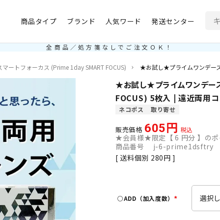
商品タイプ
ブランド
人気ワード
発送センター
全商品／処方箋なしでご注文ＯＫ！
トフォーカス (Prime 1day SMART FOCUS)
★お試し★プライムワンデースマート
★お試し★プライムワンデースマー
FOCUS) 5枚入 | 遠近両
ネコポス
取り寄せ
605
販売価格
税込
★会員様★限定【
6
円分 】のポ
商品番号
j-6-prime1dsftry
送料個別
280
○ADD（加入度数）
(
必