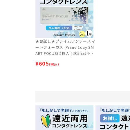
★お試し★プライムワンデースマ
ートフォーカス (Prime 1day SM
ART FOCUS) 5枚入 | 遠近両用コ
ンタクトレンズ | ワンデー 【ネ
¥
605
(税込)
コポス専用】