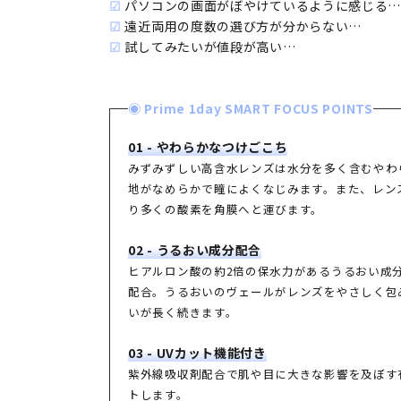
☑
パソコンの画面がぼやけているように感じる
☑
遠近両用の度数の選び方が分からない…
☑
試してみたいが値段が高い…
◉ Prime 1day SMART FOCUS POINTS
01 - やわらかなつけごこち
みずみずしい高含水レンズは水分を多く含むやわ
地がなめらかで瞳によくなじみます。また、レン
り多くの酸素を角膜へと運びます。
02 - うるおい成分配合
ヒアルロン酸の約2倍の保水力があるうるおい成分
配合。うるおいのヴェールがレンズをやさしく包
いが長く続きます。
03 - UVカット機能付き
紫外線吸収剤配合で肌や目に大きな影響を及ぼす
トします。