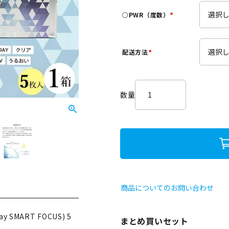
須
○PWR（度数）
)
(
必
須
配送方法
)
(
必
須
)
商品についてのお問い合わせ
SMART FOCUS) 5
まとめ買いセット