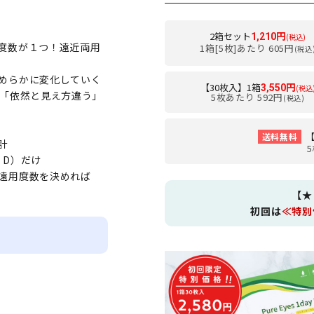
2箱セット
1,210円
(税込)
度数が１つ！遠近両用
1箱[5枚]あたり 605円
(税込
めらかに変化していく
【30枚入】1箱
3,550円
(税込
 「依然と見え方違う」
5枚あたり 592円
(税込)
【
送料無料
計
5
 D）だけ
遠用度数を決めれば
【★
初回は
≪特別