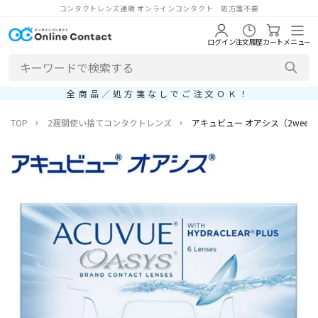
コンタクトレンズ通販 オンラインコンタクト 処方箋不要
ログイン
注文履歴
カート
メニュー
全商品／処方箋なしでご注文ＯＫ！
TOP
2週間使い捨てコンタクトレンズ
アキュビュー オアシス（2week