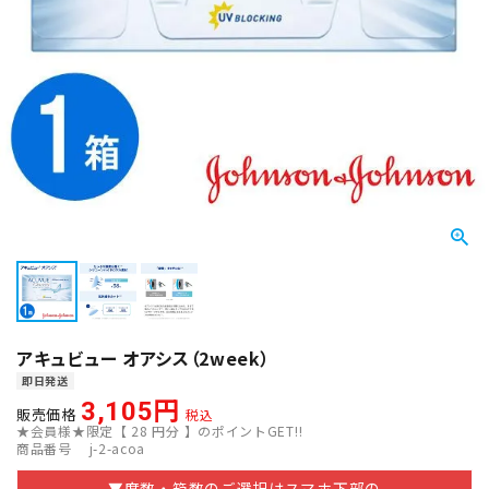
アキュビュー オアシス（2week）
即日発送
3,105
販売価格
税込
★会員様★限定【
28
円分 】のポイントGET!!
商品番号
j-2-acoa
▼度数・箱数のご選択はスマホ下部の