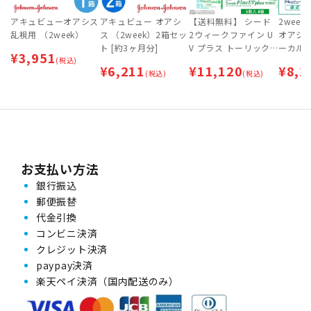
アキュビューオアシス
アキュビュー オアシ
【送料無料】 シード
2wee
乱視用 （2week）
ス （2week）2箱セッ
2ウィークファイン U
オアシ
ト [約3ヶ月分]
V プラス トーリック
ーカル（
¥
3,951
(税込)
(SEED 2weekFine UV
箱セッ
¥
6,211
¥
11,120
¥
8,2
(税込)
plus TORIC) 4箱セッ
(税込)
ト [約6ヶ月分] 【ネコ
ポス専用】 | 乱視用2
weekコンタクトレン
ズ
お支払い方法
銀行振込
郵便振替
代金引換
コンビニ決済
クレジット決済
paypay決済
楽天ペイ決済（国内配送のみ）