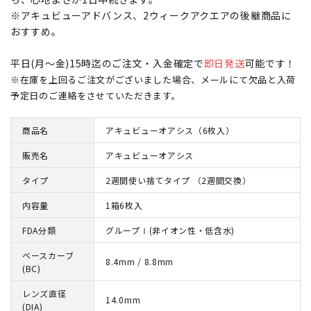
※アキュビューアドバンス、2ウィークアクエアの後継商品に
おすすめ。
平日(月～金)15時迄のご注文・入金確定で
即日発送
可能です！
※在庫を上回るご注文がございました場合、メールにて欠品と入荷
予定日のご連絡をさせていただきます。
商品名
アキュビューオアシス（6枚入）
販売名
アキュビューオアシス
タイプ
2週間使い捨てタイプ （2週間交換）
内容量
1箱6枚入
FDA分類
グループⅠ(非イオン性・低含水)
ベースカーブ
8.4mm / 8.8mm
(BC)
レンズ直径
14.0mm
(DIA)