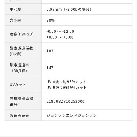
中心厚
0.07mm（-3.00Dの場合）
含水率
38％
-0.50 ～ -12.00
度数(PWR/D)
+0.50 ～ +5.00
酸素透過係数
103
(DK値)
酸素透過率
147
（Dk/t値）
UV-A波：約96%カット
UVカット
UV-B波：約99%カット
医療機器承認
21800BZY10252000
番号
製造販売元
ジョンソンエンドジョンソン