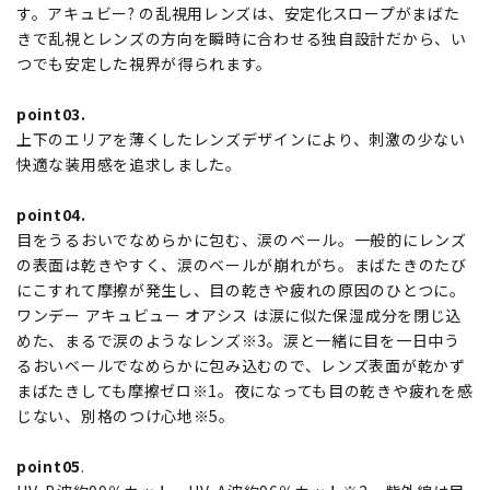
す。アキュビー? の乱視用レンズは、安定化スロープがまばた
きで乱視とレンズの方向を瞬時に合わせる独自設計だから、い
つでも安定した視界が得られます。
point03.
上下のエリアを薄くしたレンズデザインにより、刺激の少ない
快適な装用感を追求しました。
point04.
目をうるおいでなめらかに包む、涙のベール。一般的にレンズ
の表面は乾きやすく、涙のベールが崩れがち。まばたきのたび
にこすれて摩擦が発生し、目の乾きや疲れの原因のひとつに。
ワンデー アキュビュー オアシス は涙に似た保湿成分を閉じ込
めた、まるで涙のようなレンズ※3。涙と一緒に目を一日中う
るおいベールでなめらかに包み込むので、レンズ表面が乾かず
まばたきしても摩擦ゼロ※1。夜になっても目の乾きや疲れを感
じない、別格のつけ心地※5。
point05
.