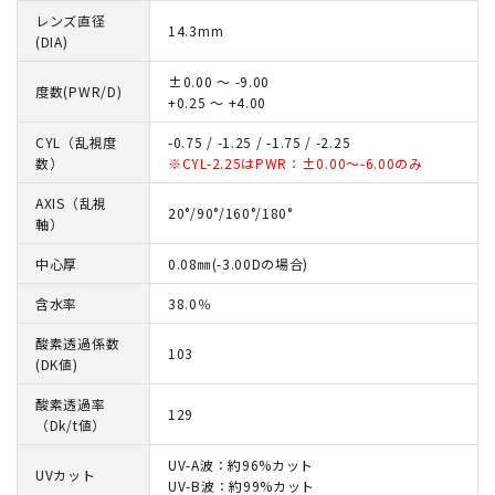
レンズ直径
14.3mm
(DIA)
±0.00 ～ -9.00
度数(PWR/D)
+0.25 ～ +4.00
CYL（乱視度
-0.75 / -1.25 / -1.75 / -2.25
数）
※CYL-2.25はPWR：±0.00～-6.00のみ
AXIS（乱視
20°/90°/160°/180°
軸）
中心厚
0.08㎜(-3.00Dの場合)
含水率
38.0％
酸素透過係数
103
(DK値)
酸素透過率
129
（Dk/t値）
UV-A波：約96%カット
UVカット
UV-B波：約99%カット