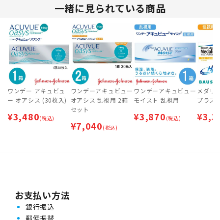
一緒に見られている商品
ワンデー アキュビュ
ワンデーアキュビュー
ワンデーアキュビュー
メダリ
ー オアシス (30枚入)
オアシス 乱視用 2箱
モイスト 乱視用
プラス 
セット
¥
3,480
¥
3,870
¥
3,3
(税込)
(税込)
¥
7,040
(税込)
お支払い方法
銀行振込
郵便振替