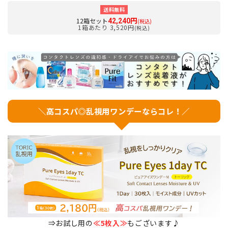
送料無料
12箱セット
42,240円
(税込)
1箱あたり 3,520円
(税込)
＼高コスパ◎乱視用ワンデーならコレ！／
⇒お試し用の
≪5枚入≫
もございます♪