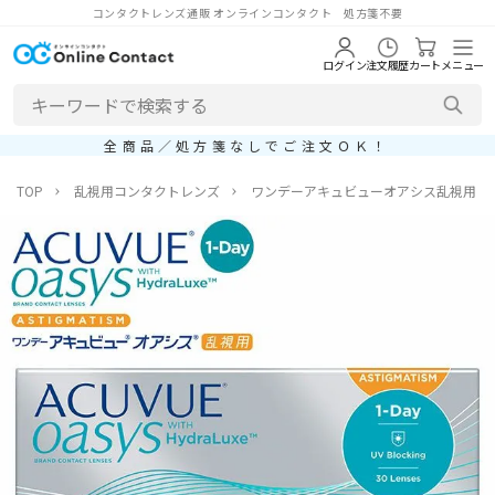
コンタクトレンズ通販 オンラインコンタクト 処方箋不要
ログイン
注文履歴
カート
メニュー
全商品／処方箋なしでご注文ＯＫ！
TOP
乱視用コンタクトレンズ
ワンデーアキュビューオアシス乱視用