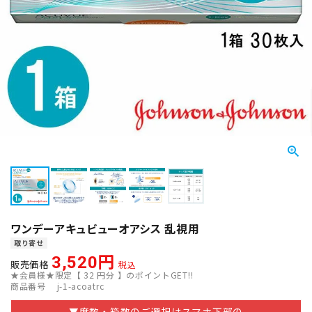
ワンデーアキュビューオアシス 乱視用
取り寄せ
3,520
販売価格
税込
★会員様★限定【
32
円分 】のポイントGET!!
商品番号
j-1-acoatrc
▼度数・箱数のご選択はスマホ下部の