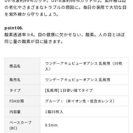
UV-B波約99％カット。UV-A波約96％カット※2。紫外線は目
の老化やさまざまなトラブルの原因に。毎日の装用で大切な目
を紫外線から守りましょう。
point06.
酸素透過率※4。目の健康に欠かせない、酸素。人の目とほぼ
同じ量の酸素が目に届きます。
ワンデーアキュビューオアシス 乱視用（30枚
商品名
入）
販売名
ワンデーアキュビューオアシス 乱視用
タイプ
[乱視用] 1日使い捨てタイプ
FDA分類
グループⅠ（非イオン性・低含水レンズ）
内容量
1箱30枚入
ベースカーブ
8.5mm
(BC)