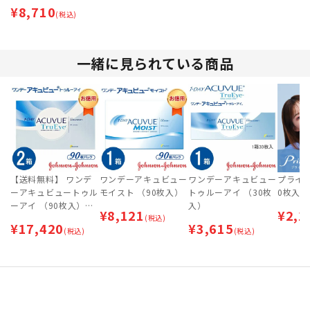
¥
8,710
(税込)
一緒に見られている商品
【送料無料】 ワンデ
ワンデーアキュビュー
ワンデーアキュビュー
プライム
ーアキュビュートゥル
モイスト （90枚入）
トゥルーアイ （30枚
0枚入）
ーアイ （90枚入）×2
入）
¥
8,121
¥
2,1
箱セット
(税込)
¥
17,420
¥
3,615
(税込)
(税込)