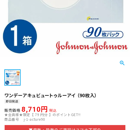
ワンデーアキュビュートゥルーアイ （90枚入）
即日発送
8,710
販売価格
税込
★会員様★限定【
79
円分 】のポイントGET!!
商品番号
j-1-acture90
▼度数・箱数のご選択はスマホ下部の