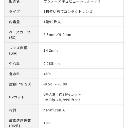
販売名
ワンデーアキュビュートゥルーアイ
タイプ
1日使い捨てコンタクトレンズ
内容量
1箱90枚入
ベースカーブ
8.5mm／9.0mm
(BC)
レンズ直径
14.2mm
(DIA)
中心厚
0.085mm
含水率
46％
度数(PWR/D)
-0.50 ～ -5.00
UV-A波：約96％カット
UVカット
UV-B波：約99％カット
材質
narafilcon A
酸素透過係数
100
(DK値)