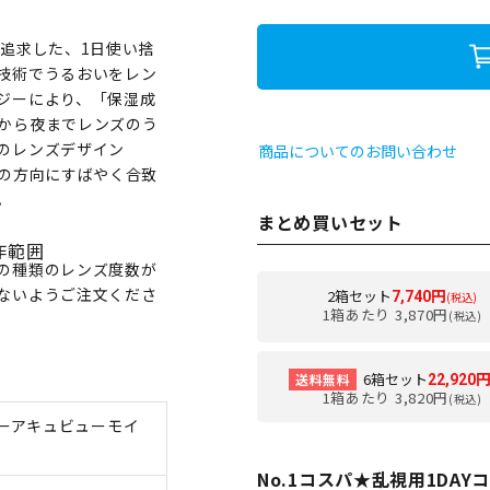
追求した、1日使い捨
技術でうるおいをレン
ジーにより、「保湿成
から夜までレンズのう
のレンズデザイン
商品についてのお問い合わせ
視の方向にすばやく合致
。
まとめ買いセット
作範囲
の種類のレンズ度数が
ないようご注文くださ
2箱セット
7,740円
(税込)
1箱あたり 3,870円
(税込)
6箱セット
送料無料
22,920
1箱あたり 3,820円
(税込)
ーアキュビューモイ
）
No.1コスパ★乱視用1DA