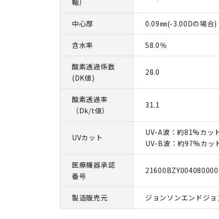
軸）
中心厚
0.09㎜(-3.00Dの場合)
含水率
58.0％
酸素透過係数
28.0
(DK値)
酸素透過率
31.1
（Dk/t値）
UV-A波：約81%カッ
UVカット
UV-B波：約97%カッ
医療機器承認
21600BZY004080000
番号
製造販売元
ジョンソンエンドジョ