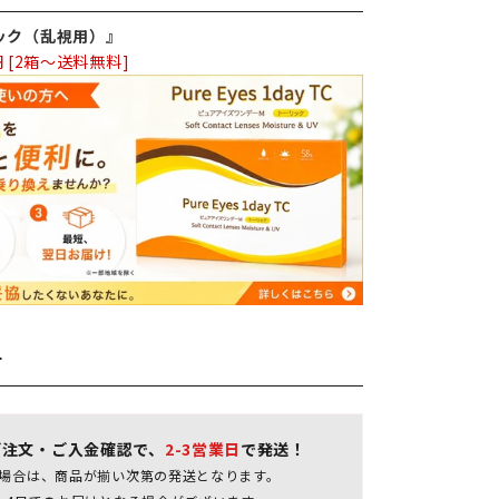
ック（乱視用）』
円 [2箱～送料無料]
て
ご注文・ご入金確認で、
2-3営業日
で発送！
場合は、商品が揃い次第の発送となります。