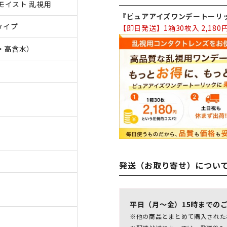
モイスト 乱視用
『ピュアアイズワンデートーリ
タイプ
【即日発送】1箱30枚入 2,180
・高含水）
発送（お取り寄せ）につい
平日（月～金）15時までの
※他の商品とまとめて購入された