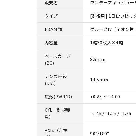
販売名
ワンデーアキュビュー
タイプ
[乱視用] 1日使い捨て
FDA分類
グループIV（イオン性
内容量
1箱30枚入×4箱
ベースカーブ
8.5mm
(BC)
レンズ直径
14.5mm
(DIA)
度数(PWR/D)
+0.25 ～ +4.00
CYL（乱視度
-0.75 / -1.25 / -1.75
数）
AXIS（乱視
90°/180°