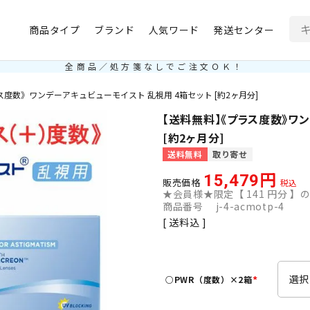
商品タイプ
ブランド
人気ワード
発送センター
全商品／処方箋なしでご注文ＯＫ！
度数》ワンデーアキュビューモイスト 乱視用 4箱セット [約2ヶ月分]
【送料無料】《プラス度数》ワ
[約2ヶ月分]
送料無料
取り寄せ
15,479
販売価格
税込
★会員様★限定【
141
円分 】の
商品番号
j-4-acmotp-4
送料込
○PWR（度数）×2箱
(
必