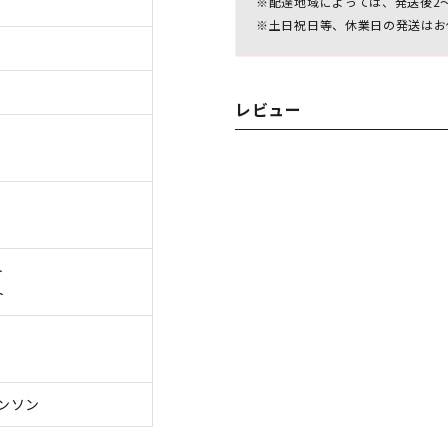
※配達地域によっては、発送後2
※土日祝日等、休業日の発送はお
レビュー
ト
ト
ンソン