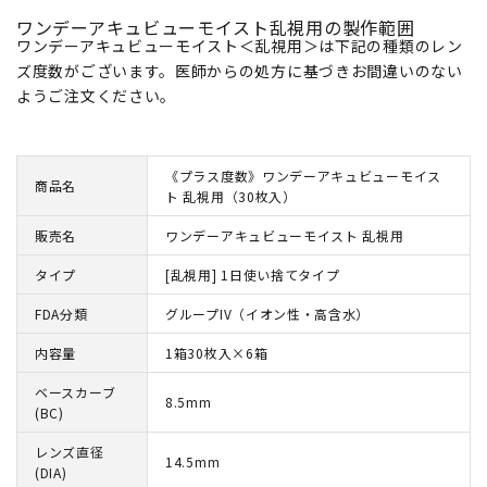
ワンデーアキュビューモイスト乱視用の製作範囲
ワンデーアキュビューモイスト＜乱視用＞は下記の種類のレン
ズ度数がございます。医師からの処方に基づきお間違いのない
ようご注文ください。
《プラス度数》ワンデーアキュビューモイス
商品名
ト 乱視用（30枚入）
販売名
ワンデーアキュビューモイスト 乱視用
タイプ
[乱視用] 1日使い捨てタイプ
FDA分類
グループIV（イオン性・高含水）
内容量
1箱30枚入×6箱
ベースカーブ
8.5mm
(BC)
レンズ直径
14.5mm
(DIA)