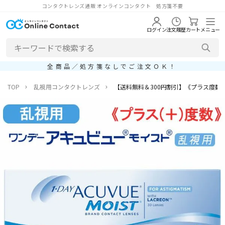
コンタクトレンズ通販 オンラインコンタクト 処方箋不要
ログイン
注文履歴
カート
メニュー
全商品／処方箋なしでご注文ＯＫ！
TOP
乱視用コンタクトレンズ
【送料無料＆300円割引】《プラス度数》