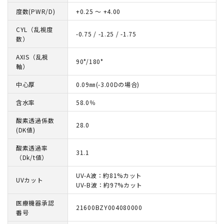
度数(PWR/D)
+0.25 ～ +4.00
CYL（乱視度
-0.75 / -1.25 / -1.75
数）
AXIS（乱視
90°/180°
軸）
中心厚
0.09㎜(-3.00Dの場合)
含水率
58.0％
酸素透過係数
28.0
(DK値)
酸素透過率
31.1
（Dk/t値）
UV-A波：約81%カット
UVカット
UV-B波：約97%カット
医療機器承認
21600BZY004080000
番号