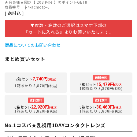
★会員様★限定【
208
円分 】のポイントGET!!
商品番号
j-4-acmotp-6
送料込
▼度数・箱数のご選択はスマホ下部の
『カートに入れる』よりお願いいたします。
商品についてのお問い合わせ
まとめ買いセット
送料無料
2箱セット
7,740円
(税込)
4箱セット
15,479円
(税込)
1箱あたり 3,870円
(税込)
1箱あたり 3,870円
(税込)
送料無料
送料無料
6箱セット
8箱セット
22,920円
30,460円
(税込)
(税込)
1箱あたり 3,820円
1箱あたり 3,808円
(税込)
(税込)
No.1コスパ★乱視用1DAYコンタクトレンズ