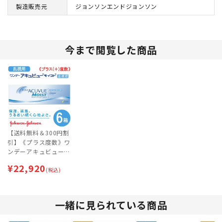
製造販売元
ジョンソンエンドジョンソン
今まで閲覧した商品
【送料無料＆300円割
引】《プラス度数》ワ
ンデーアキュビューモ
イスト 乱視用 6箱セ
¥
22,920
ット [約3ヶ月分]
(税込)
一緒に見られている商品