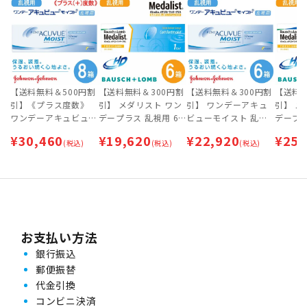
【送料無料＆500円割
【送料無料＆300円割
【送料無料＆300円割
【送料無
引】《プラス度数》
引】 メダリスト ワン
引】 ワンデーアキュ
引】 メ
ワンデーアキュビュー
デープラス 乱視用 6
ビューモイスト 乱視
デープラ
モイスト 乱視用 8箱
箱セット [約3ヶ月分]
用 6箱セット [約3ヶ
箱セット
¥
30,460
¥
19,620
¥
22,920
¥
25,
セット [約4ヶ月分]
(税込)
(税込)
月分]
(税込)
お支払い方法
銀行振込
郵便振替
代金引換
コンビニ決済