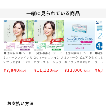
【ネコポス専用】
一緒に見られている商品
●送料無料● シード
【送料無料】 シード
【送料無料】 シード
●送料無
2ウィークファイン U
2ウィークファイン U
2ウィーク ピュアうる
クフレ
V プラス (SEED 2wee
V プラス トーリック
おいプラス×4箱セッ
スト 4
kFine UV plus) 4箱セ
(SEED 2weekFine UV
ト [約6ヶ月分] | SEED
ヶ月分
¥
7,840
¥
11,120
¥
11,000
¥
6,8
ット [約6ヶ月分] 【ネ
(税込)
plus TORIC) 4箱セッ
(税込)
| 2week | 近視・遠視
(税込)
用】
コポス専用】
ト [約6ヶ月分] 【ネコ
【ネコポス専用】
ポス専用】 | 乱視用2
weekコンタクトレン
ズ
お支払い方法