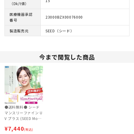
15
（Dk/t値）
医療機器承認
23000BZX00076000
番号
製造販売元
SEED（シード）
今まで閲覧した商品
●送料無料● シード
マンスリーファイン U
V プラス (SEED Mont
hlyFine UV plus) 4箱
¥
7,440
セット [約6ヶ月分]
(税込)