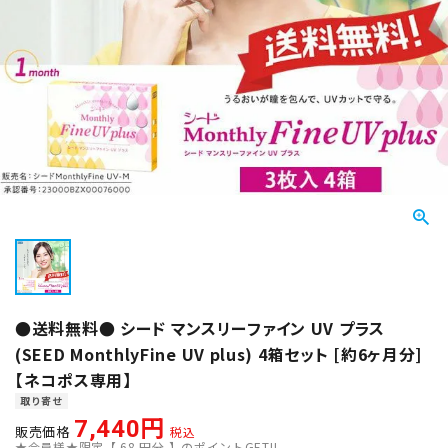
●送料無料● シード マンスリーファイン UV プラス
(SEED MonthlyFine UV plus) 4箱セット [約6ヶ月分]
【ネコポス専用】
取り寄せ
7,440
販売価格
税込
★会員様★限定【
68
円分 】のポイントGET!!