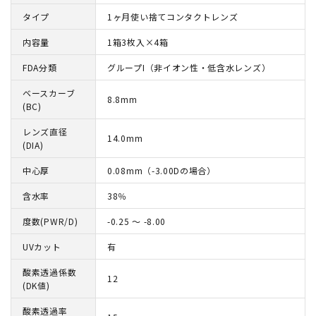
タイプ
1ヶ月使い捨てコンタクトレンズ
内容量
1箱3枚入×4箱
FDA分類
グループI（非イオン性・低含水レンズ）
ベースカーブ
8.8mm
(BC)
レンズ直径
14.0mm
(DIA)
中心厚
0.08mm（-3.00Dの場合）
含水率
38％
度数(PWR/D)
-0.25 ～ -8.00
UVカット
有
酸素透過係数
12
(DK値)
酸素透過率