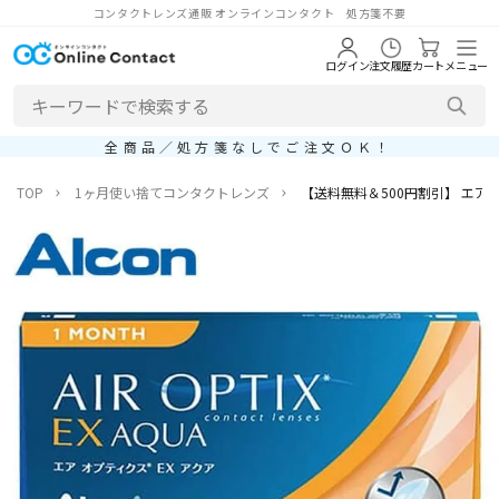
コンタクトレンズ通販 オンラインコンタクト 処方箋不要
ログイン
注文履歴
カート
メニュー
全商品／処方箋なしでご注文ＯＫ！
TOP
1ヶ月使い捨てコンタクトレンズ
【送料無料＆500円割引】 エアオプ