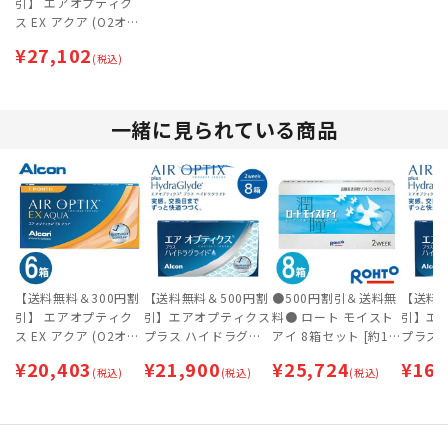
引】 エアオプティク
ス EX アクア (O2オプ
ティクス) 8箱セット
¥
27,102
(税込)
一緒に見られている商品
【送料無料＆300円割
【送料無料＆500円割
●500円割引＆送料無
【送料無
引】 エアオプティク
引】エアオプティクス
料● ロート モイスト
引】エ
ス EX アクア (O2オプ
プラス ハイドラグラ
アイ 8箱セット [約1
プラス
ティクス) 6箱セット
イド 8箱セット 【ネ
年間分]
イド 6
¥
20,403
¥
21,900
¥
25,724
¥
16,
(税込)
コポス専用】
(税込)
(税込)
コポス