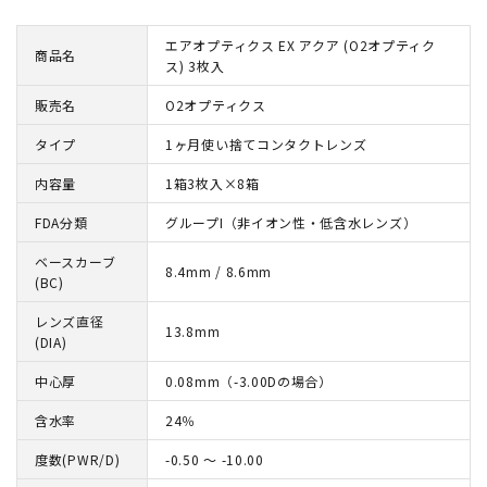
エアオプティクス EX アクア (O2オプティク
商品名
ス) 3枚入
販売名
O2オプティクス
タイプ
1ヶ月使い捨てコンタクトレンズ
内容量
1箱3枚入×8箱
FDA分類
グループI（非イオン性・低含水レンズ）
ベースカーブ
8.4mm / 8.6mm
(BC)
レンズ直径
13.8mm
(DIA)
中心厚
0.08mm（-3.00Dの場合）
含水率
24％
度数(PWR/D)
-0.50 ～ -10.00