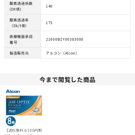
酸素透過係数
140
(DK値)
酸素透過率
175
（Dk/t値）
医療機器承認
21600BZY00383000
番号
製造販売元
アルコン（Alcon）
今まで閲覧した商品
【送料無料＆500円割