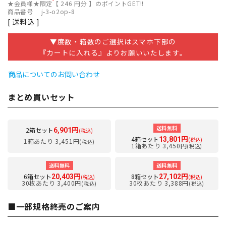
★会員様★限定【
246
円分 】のポイントGET!!
商品番号
j-3-o2op-8
送料込
▼度数・箱数のご選択はスマホ下部の
『カートに入れる』よりお願いいたします。
商品についてのお問い合わせ
まとめ買いセット
送料無料
2箱セット
6,901円
(税込)
4箱セット
13,801円
(税込)
1箱あたり 3,451円
(税込)
1箱あたり 3,450円
(税込)
送料無料
送料無料
6箱セット
8箱セット
20,403円
27,102円
(税込)
(税込)
30枚あたり 3,400円
30枚あたり 3,388円
(税込)
(税込)
■一部規格終売のご案内