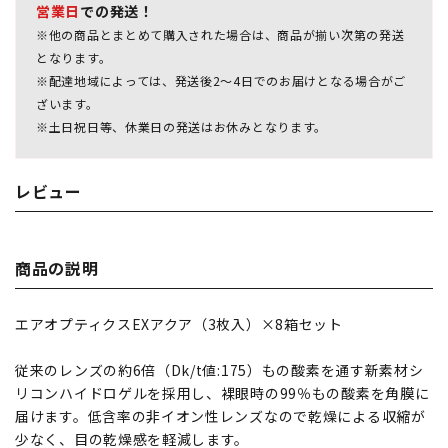
営業日
での発送！
※他の商品とまとめて購入された場合は、商品が揃い次第の発送
となります。
※配達地域によっては、発送後2～4日でのお届けとなる場合がご
ざいます。
※土日祝日等、休業日の発送はお休みとなります。
レビュー
商品の説明
エアオプティクスEXアクア（3枚入）×8箱セット
従来のレンズの約6倍（Dk/t値:175）もの酸素を通す新素材シ
リコンハイドロゲルを採用し、裸眼時の99％もの酸素を角膜に
届けます。低含率の非イオン性レンズなので乾燥による収縮が
少なく、目の乾燥感を軽減します。