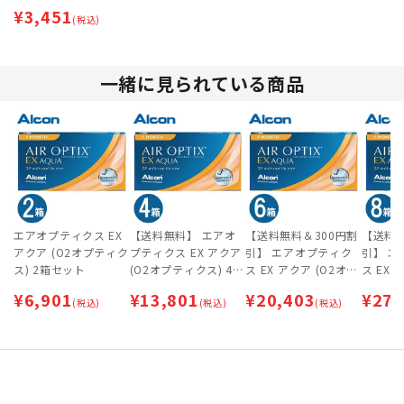
¥
3,451
(税込)
一緒に見られている商品
エアオプティクス EX
【送料無料】 エアオ
【送料無料＆300円割
【送料無
アクア (O2オプティク
プティクス EX アクア
引】 エアオプティク
引】 
ス) 2箱セット
(O2オプティクス) 4箱
ス EX アクア (O2オプ
ス EX 
セット
ティクス) 6箱セット
ティクス
¥
6,901
¥
13,801
¥
20,403
¥
27,
(税込)
(税込)
(税込)