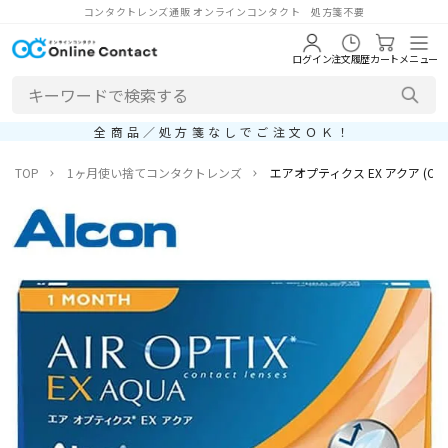
コンタクトレンズ通販 オンラインコンタクト 処方箋不要
ログイン
注文履歴
カート
メニュー
全商品／処方箋なしでご注文ＯＫ！
TOP
1ヶ月使い捨てコンタクトレンズ
エアオプティクス EX アクア (O