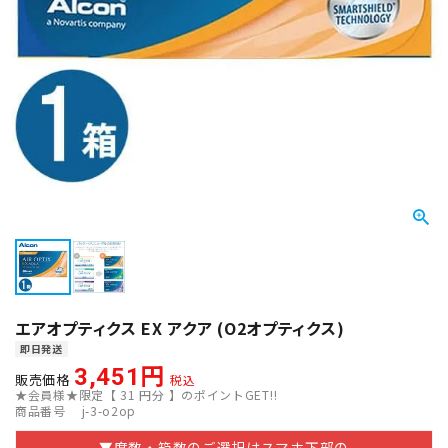
エアオプティクス EX アクア (O2オプティクス)
即日発送
3,451
販売価格
税込
★会員様★限定【
31
円分 】のポイントGET!!
商品番号
j-3-o2op
▼度数・箱数のご選択はスマホ下部の