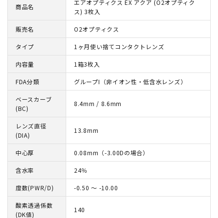
エアオプティクス EX アクア (O2オプティク
商品名
ス) 3枚入
販売名
O2オプティクス
タイプ
1ヶ月使い捨てコンタクトレンズ
内容量
1箱3枚入
FDA分類
グループI（非イオン性・低含水レンズ）
ベースカーブ
8.4mm / 8.6mm
(BC)
レンズ直径
13.8mm
(DIA)
中心厚
0.08mm（-3.00Dの場合）
含水率
24％
度数(PWR/D)
-0.50 ～ -10.00
酸素透過係数
140
(DK値)