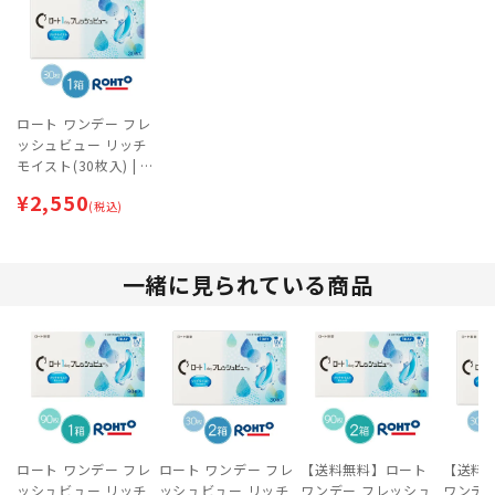
ロート ワンデー フレ
ッシュビュー リッチ
モイスト(30枚入) | 1d
ay（1日交換タイプ）
¥
2,550
(税込)
一緒に見られている商品
ロート ワンデー フレ
ロート ワンデー フレ
【送料無料】ロート
【送料
ッシュビュー リッチ
ッシュビュー リッチ
ワンデー フレッシュ
ワンデ