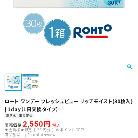
ロート ワンデー フレッシュビュー リッチモイスト(30枚入)
| 1day（1日交換タイプ）
高含水
取り寄せ
2,550
販売価格
税込
★会員様★限定【
23
円分 】のポイントGET!!
商品番号
j-1-rohtofreview