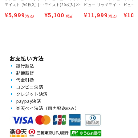
モイスト (90枚入) | 1
モイスト(30枚入)×2
ビュー リッチモイス
ビュー
day（1日交換タイ
箱セット [約1ヶ月分]
ト (90枚入)×2箱セッ
ト(30
¥
5,999
¥
5,100
¥
11,999
¥
10,
プ）
(税込)
| 1day（1日交換タイ
(税込)
ト [約3ヶ月分] | 1day
(税込)
ト [約
プ）【ネコポス（ポス
（1日交換タイプ）
ポス専用】
ト投函）】
日交換
お支払い方法
銀行振込
郵便振替
代金引換
コンビニ決済
クレジット決済
paypay決済
楽天ペイ決済（国内配送のみ）