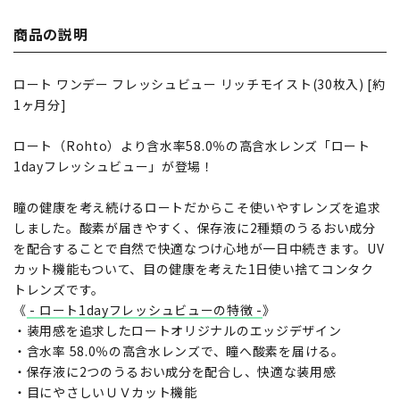
商品の説明
ロート ワンデー フレッシュビュー リッチモイスト(30枚入) [約
1ヶ月分]
ロート（Rohto）より含水率58.0％の高含水レンズ「ロート
1dayフレッシュビュー」が登場！
瞳の健康を考え続けるロートだからこそ使いやすレンズを追求
しました。酸素が届きやすく、保存液に2種類のうるおい成分
を配合することで自然で快適なつけ心地が一日中続きます。UV
カット機能もついて、目の健康を考えた1日使い捨てコンタク
トレンズです。
《
- ロート1dayフレッシュビューの特徴 -
》
・装用感を追求したロートオリジナルのエッジデザイン
・含水率 58.0％の高含水レンズで、瞳へ酸素を届ける。
・保存液に2つのうるおい成分を配合し、快適な装用感
・目にやさしいＵＶカット機能