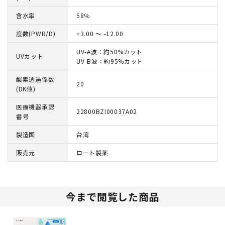
含水率
58％
度数(PWR/D)
+3.00 ～ -12.00
UV-A波：約50%カット
UVカット
UV-B波：約95%カット
酸素透過係数
20
(DK値)
医療機器承認
22800BZI00037A02
番号
製造国
台湾
販売元
ロート製薬
今まで閲覧した商品