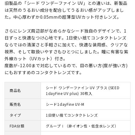
旧製品の「シード ワンデーファイン UV」との違いは、新製品
は天然のうるおい成分を配合してうるおい感がアップしまし
た。中心厚わずか0.05mmの超薄型UVカット付きレンズ。
さらにレンズ周辺部がなめらかなシード独自のデザインで、1
日ずっと快適なつけ心地です。1日使い捨てコンタクトレンズ
ならではの清潔さと手軽さに加えて、快適な装用感、クリアな
視界、そして取扱いやすさもひとつにしました。瞳に有害な紫
外線カット（UVカット）付き。
度数が-12.00まで対応しているので、目の悪い方(度が強い方)
にもおすすめのコンタクトレンズです。
シード ワンデーファイン UV プラス (SEED
商品名
1dayFine UV plus) 30枚入
販売名
シード1dayFine UV-M
タイプ
1日使い捨てコンタクトレンズ
FDA分類
グループⅠ（非イオン性・低含水レンズ）