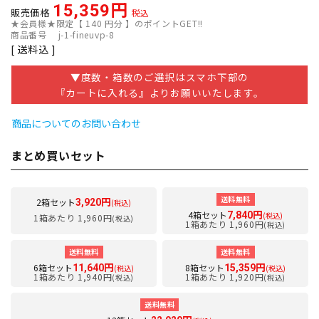
15,359
販売価格
税込
★会員様★限定【
140
円分 】のポイントGET!!
商品番号
j-1-fineuvp-8
送料込
▼度数・箱数のご選択はスマホ下部の
『カートに入れる』よりお願いいたします。
商品についてのお問い合わせ
まとめ買いセット
送料無料
2箱セット
3,920円
(税込)
4箱セット
7,840円
(税込)
1箱あたり 1,960円
(税込)
1箱あたり 1,960円
(税込)
送料無料
送料無料
6箱セット
8箱セット
11,640円
15,359円
(税込)
(税込)
1箱あたり 1,940円
1箱あたり 1,920円
(税込)
(税込)
送料無料