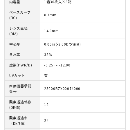
内容量
1箱30枚入×8箱
ベースカーブ
8.7mm
(BC)
レンズ直径
14.0mm
(DIA)
中心厚
0.05㎜(-3.00Dの場合)
含水率
38％
度数(PWR/D)
-0.25 ～ -12.00
UVカット
有
医療機器承認
23000BZX00074000
番号
酸素透過係数
12
(DK値)
酸素透過率
24
（Dk/t値）