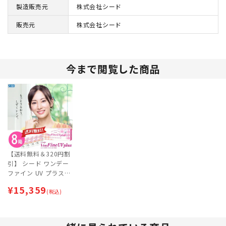
製造販売元
株式会社シード
販売元
株式会社シード
今まで閲覧した商品
【送料無料＆320円割
引】 シード ワンデー
ファイン UV プラス
(SEED 1dayFine UV p
¥
15,359
lus) 30枚入×8箱セッ
(税込)
ト [約4ヶ月分] 最短即
日出荷