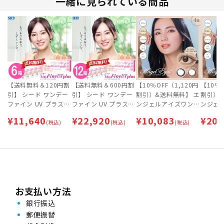
一緒に見られている商品
【送料無料＆120円割
【送料無料＆600円割
【10％OFF（1,120円
【10％O
引】 シード ワンデー
引】 シード ワンデー
割引）&送料無料】 エ
割引）
ファイン UV プラス
ファイン UV プラス
ンジェルアイズワンデ
ンジェ
(SEED 1dayFine UV p
(SEED 1dayFine UV p
ー UVモイスト (30枚)
ー UVモ
¥
11,640
¥
22,920
¥
10,083
¥
20,
lus) 30枚入×6箱セッ
(税込)
lus) 30枚入×12箱セ
(税込)
4箱セット [約2ヶ月
(税込)
8箱セッ
ト [約3ヶ月分]
ット [約6ヶ月分]
分] | 即日出荷 (最短あ
分] | 
す届く)
す届く)
お支払い方法
銀行振込
郵便振替