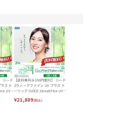
】 シード
【送料無料＆350円割引】 シード
プラス ト
2ウィークファイン UV プラス ト
ne UV p
ーリック (SEED 2weekFine UV p
[約9ヶ月
lus TORIC) 8箱セット [約1年間
¥
21,889
(税込)
ンタクトレ
分] | 乱視用2weekコンタクトレ
ンズ