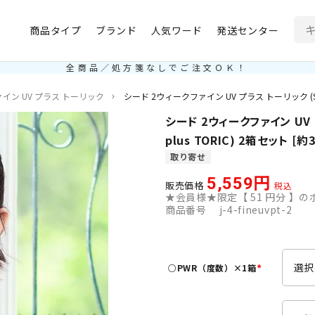
商品タイプ
ブランド
人気ワード
発送センター
全商品／処方箋なしでご注文ＯＫ！
イン UV プラス トーリック
シード 2ウィークファイン UV プラス トーリック (SEED 
シード 2ウィークファイン UV プ
plus TORIC) 2箱セット 
取り寄せ
5,559
販売価格
税込
★会員様★限定【
51
円分 】のポ
商品番号
j-4-fineuvpt-2
○PWR（度数）×1箱
(
必
須