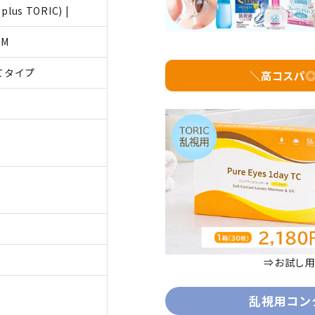
plus TORIC) |
-M
てタイプ
＼高コスパ
⇒お試し
乱視用コン