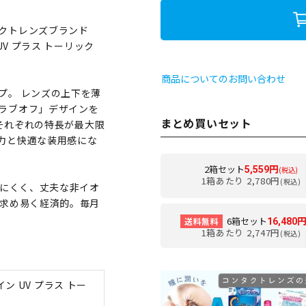
クトレンズブランド
V プラス トーリック
商品についてのお問い合わせ
プ。 レンズの上下を薄
ラブオフ」デザインを
まとめ買いセット
、それぞれの特長が最大限
力と快適な装用感にな
2箱セット
5,559円
(税込)
1箱あたり 2,780円
(税込)
せにくく、丈夫な非イオ
お求め易く経済的。毎月
6箱セット
送料無料
16,480
1箱あたり 2,747円
(税込)
ン UV プラス トー