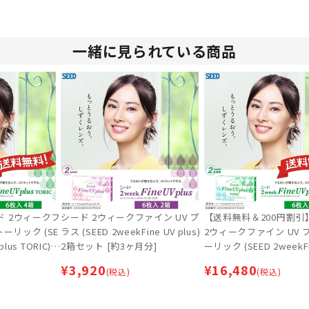
一緒に見られている商品
ド 2ウィークフ
シード 2ウィークファイン UV プ
【送料無料＆200円割引
トーリック (SE
ラス (SEED 2weekFine UV plus)
2ウィークファイン UV 
plus TORIC) 4
2箱セット [約3ヶ月分]
ーリック (SEED 2weekFi
分] 【ネコポス
lus TORIC) 6箱セット 
¥
3,920
¥
16,480
(税込)
(税込)
weekコンタクト
分] | 乱視用2weekコ
ンズ