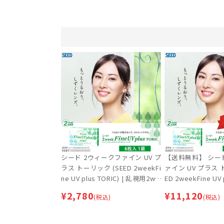
シード 2ウィークファイン UV プ
【送料無料】 シー
ラス トーリック (SEED 2weekFi
ァイン UV プラス 
ne UV plus TORIC) | 乱視用2wee
ED 2weekFine UV 
kコンタクトレンズ
箱セット [約6ヶ月
¥
2,780
¥
11,120
(税込)
(税込)
専用】 | 乱視用2
レンズ