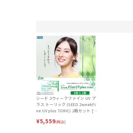
シード 2ウィークファイン UV プ
ラス トーリック (SEED 2weekFi
ne UV plus TORIC) 2箱セット [約
3ヶ月分] | 乱視用2weekコンタク
¥
5,559
(税込)
トレンズ