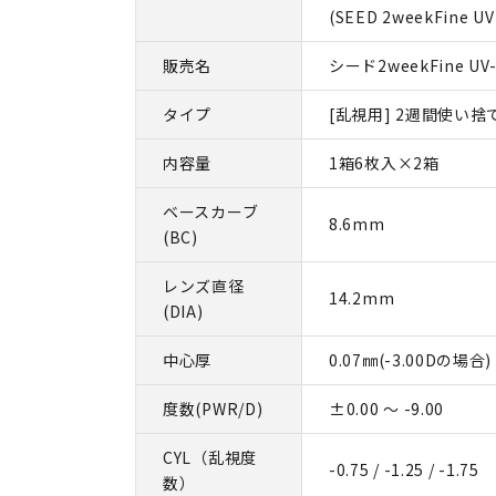
(SEED 2weekFine UV 
販売名
シード2weekFine UV
タイプ
[乱視用] 2週間使い捨
内容量
1箱6枚入×2箱
ベースカーブ
8.6mm
(BC)
レンズ直径
14.2mm
(DIA)
中心厚
0.07㎜(-3.00Dの場合)
度数(PWR/D)
±0.00 ～ -9.00
CYL（乱視度
-0.75 / -1.25 / -1.75
数）