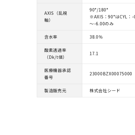
90°/180°
AXIS（乱視
※AXIS：90°はCYL：-
軸）
～-6.00のみ
含水率
38.0％
酸素透過率
17.1
（Dk/t値）
医療機器承認
23000BZX00075000
番号
製造販売元
株式会社シード