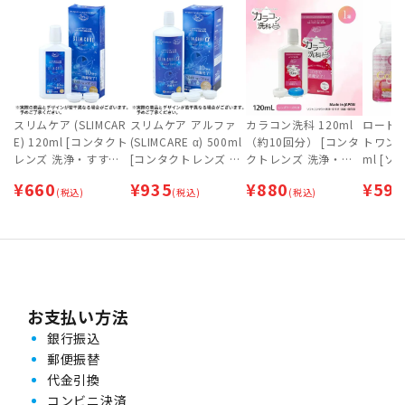
スリムケア (SLIMCAR
スリムケア アルファ
カラコン洗科 120ml
ロートC
E) 120ml [コンタクト
(SLIMCARE α) 500ml
（約10回分） [コンタ
トワン 
レンズ 洗浄・すす
[コンタクトレンズ 洗
クトレンズ 洗浄・す
ml [
ぎ・消毒(保存)液・ケ
浄・すすぎ・消毒(保
すぎ・消毒・保存液・
用消毒液
¥
660
¥
935
¥
880
¥
595
ア用品] 【ネコポス専
(税込)
存)液・ケア用品]
(税込)
ケア用品] 【ネコポス
(税込)
の洗浄
用】
専用】
（保存）
策
お支払い方法
銀行振込
郵便振替
代金引換
コンビニ決済