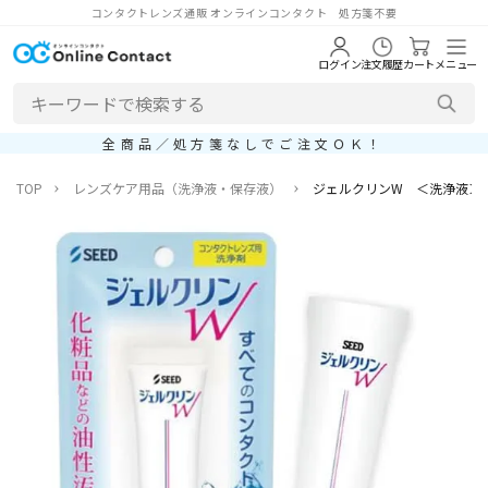
コンタクトレンズ通販 オンラインコンタクト 処方箋不要
ログイン
注文履歴
カート
メニュー
全商品／処方箋なしでご注文ＯＫ！
TOP
レンズケア用品（洗浄液・保存液）
ジェルクリンW ＜洗浄液＞ (1