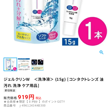
ジェルクリンW ＜洗浄液＞ (15g) [コンタクトレンズ 油
汚れ 洗浄 ケア用品]
即日発送
919
販売価格
税込
★会員様★限定【
8
円分 】のポイントGET!!
商品番号
j-4961243448300