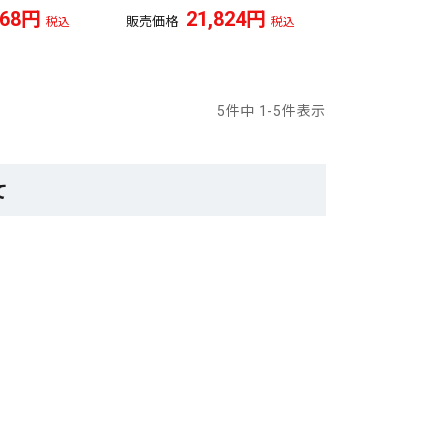
368
21,824
販売価格
税込
税込
5
件中
1
-
5
件表示
て