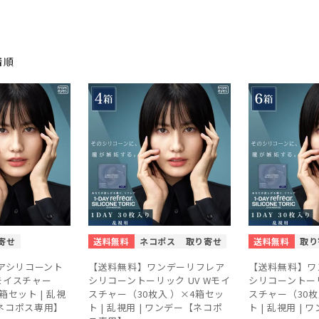
着順
寄せ
送料無料
ネコポス
取り寄せ
送料無料
取り
アシリコーント
【送料無料】ワンデーリフレア
【送料無料】ワ
Wモイスチャー
シリコーントーリック UV Wモイ
シリコーントーリ
2箱セット | 乱視
スチャー（30枚入 ）×4箱セッ
スチャー（30枚
【ネコポス専用】
ト | 乱視用 | ワンデー【ネコポ
ト | 乱視用 | 