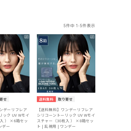
5
件中
1
-
5
件表示
寄せ
送料無料
取り寄せ
ンデーリフレア
【送料無料】ワンデーリフレア
ック UV Wモイ
シリコーントーリック UV Wモイ
入 ） ×6箱セッ
スチャー（30枚入 ） ×8箱セッ
ワンデー
ト | 乱視用 | ワンデー