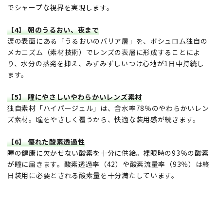
でシャープな視界を実現します。
【4】 朝のうるおい、夜まで
涙の表面にある「うるおいのバリア層」を、ボシュロム独自の
メカニズム（素材技術）でレンズの表層に形成することによ
り、水分の蒸発を抑え、みずみずしいつけ心地が1日中持続し
ます。
【5】 瞳にやさしいやわらかいレンズ素材
独自素材「ハイパージェル」は、含水率78％のやわらかいレン
ズ素材。瞳をやさしく覆うから、快適な装用感が続きます。
【6】 優れた酸素透過性
瞳の健康に欠かせない酸素を十分に供給。裸眼時の93％の酸素
が瞳に届きます。酸素透過率（42）や酸素流量率（93％）は終
日装用に必要とされる酸素量を十分満たしています。