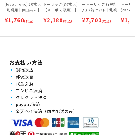
(loveil Toric) 10枚入
トーリック(30枚入)
ートーリック (30枚
トーリ
| 乱視用 | 倖田來未 |
【ネコポス専用】 | 乱
入) 2箱セット | 乱視
(candy
カラコン | ワンデー
視用コンタクトレンズ
用 | ワンデー
C) 10枚
¥
1,760
¥
2,180
¥
7,700
¥
1,9
(税込)
| ワンデー
(税込)
(税込)
鈴木愛理 
ワンデ
お支払い方法
銀行振込
郵便振替
代金引換
コンビニ決済
クレジット決済
paypay決済
楽天ペイ決済（国内配送のみ）