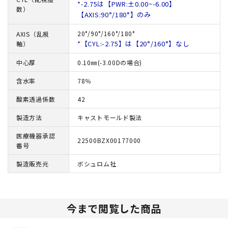
*-2.75は【PWR:±0.00~-6.00】
数）
【AXIS:90°/180°】のみ
20°/90°/160°/180°
AXIS（乱視
*【CYL:-2.75】は【20°/160°】なし
軸）
中心厚
0.10㎜(-3.00Dの場合)
含水率
78％
酸素透過係数
42
製造方法
キャストモールド製法
医療機器承認
22500BZX00177000
番号
製造販売元
ボシュロム社
今まで閲覧した商品