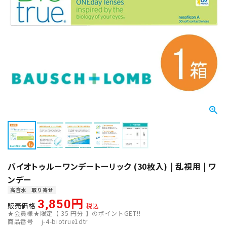
バイオトゥルーワンデートーリック (30枚入) | 乱視用 | ワ
ンデー
高含水
取り寄せ
3,850
販売価格
税込
★会員様★限定【
35
円分 】のポイントGET!!
商品番号
j-4-biotrue1dtr