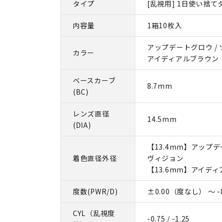
タイプ
[乱視用] 1日使い捨て
内容量
1箱10枚入
アップデートグロウ / 
カラー
アイディアルブラウン
ベースカーブ
8.7mm
(BC)
レンズ直径
14.5mm
(DIA)
【13.4mm】アップデ
着色直径外径
ヴィジョン
【13.6mm】アイデ
度数(PWR/D)
±0.00（度なし） ～ -8
CYL（乱視度
-0.75 / -1.25