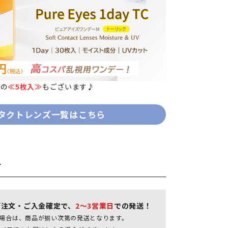
用の
≪5枚入≫
もございます♪
タクトレンズ一覧はこちら
て
ご注文・ご入金確定で、
2～3営業日
での発送！
場合は、商品が揃い次第の発送となります。