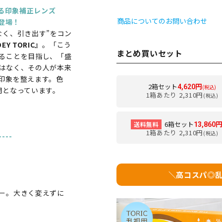
める印象補正レンズ
商品についてのお問い合わせ
新登場！
なく、引き出す”をコン
DEY TORIC』
。「こう
まとめ買いセット
ることを目指し、「盛
はなく、その人が本来
印象を整えます。色
2箱セット
4,620円
(税込)
開となっています。
1箱あたり 2,310円
(税込)
6箱セット
送料無料
13,860
1箱あたり 2,310円
(税込)
----
＼高コスパ◎
ー。大きく変えずに