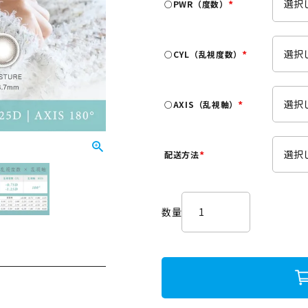
○PWR（度数）
)
(
必
須
○CYL（乱視度数）
)
(
必
須
○AXIS（乱視軸）
)
(
必
須
配送方法
)
(
必
須
)