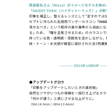
西島隆弘さん（Nissy）がイメージモデルを務
「HAIDEY TORIC（ハイディトーリック）」が
印象を補正し、整えるレンズとして“足すのでは
セプトに作られた乱視用ワンデーカラコン
『HAI
見せるべき」という既存の美の基準から自由にな
る」ため、「瞳を主張させるため」のカラコンで
持っている色・透明感・雰囲気を活かしながら、
味・トーン・水光感が緻密に設計された全3色展
-------- COLOR LINEUP ----
●アップデートグロウ
「印象をアップデートしたいときの選択肢」
自然なツヤがいつもの視線を一段引き上げるカラ
「何かが違う」と感じさせる仕上がりに。
（DIA:14.5mm / GDIA:13.4mm）