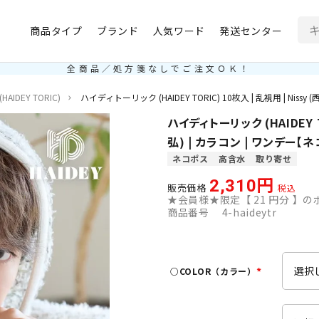
商品タイプ
ブランド
人気ワード
発送センター
全商品／処方箋なしでご注文ＯＫ！
IDEY TORIC)
ハイディトーリック (HAIDEY TORIC) 10枚入 | 乱視用 | Nis
ハイディトーリック (HAIDEY TO
弘) | カラコン | ワンデー【
ネコポス
高含水
取り寄せ
2,310
販売価格
税込
★会員様★限定【
21
円分 】のポ
商品番号
4-haideytr
○COLOR（カラー）
(
必
須