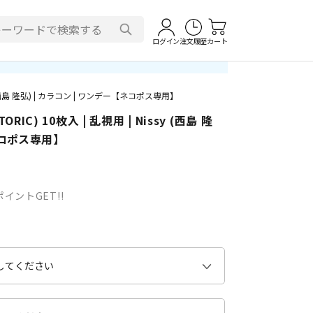
ログイン
注文履歴
カート
sy (西島 隆弘) | カラコン | ワンデー【ネコポス専用】
RIC) 10枚入 | 乱視用 | Nissy (西島 隆
ネコポス専用】
イントGET!!