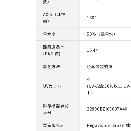
数）
AXIS（乱視
180°
軸）
含水率
58％（高含水）
酸素透過率
16.44
(Dk/L値)
着色方法
色素内包製法
有
UVカット
(UV-A波:50%以上 U
ト)
医療機器承認
22800BZI00037A40
番号
製造販売元
Pegavision Japan