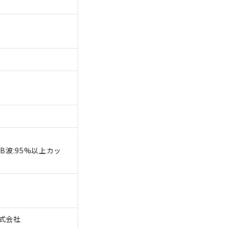
V-B波:95%以上カッ
 株式会社