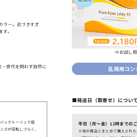
カラー。近づきすぎ
ます。
⇒お試し
性別・世代を問わず自然に
乱視用コン
■発送日（取寄せ）につい
バックトーリック設
平日（月～金）12時までの
ンズが回転しづらく、
※他の商品とまとめて購入された