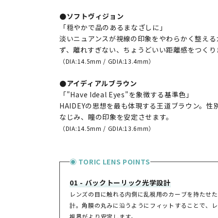
●ソフトヴィジョン
「穏やかで品のあるまなざしに」
淡いニュアンスが視線の印象をやわらかく整える
ず、離れすぎない、ちょうどいい距離感をつくり
（DIA:14.5mm / GDIA:13.4mm）
●アイディアルブラウン
「"Have Ideal Eyes"を象徴する基準色」
HAIDEYの思想を最も体現する王道ブラウン。
なじみ、瞳の印象を安定させます。
（DIA:14.5mm / GDIA:13.6mm）
◉ TORIC LENS POINTS
01 - バックトーリック光学設計
レンズの目に触れる内側に乱視用のカーブを持たせた
計。角膜の丸みに沿うようにフィットすることで、レ
視界がより安定します。