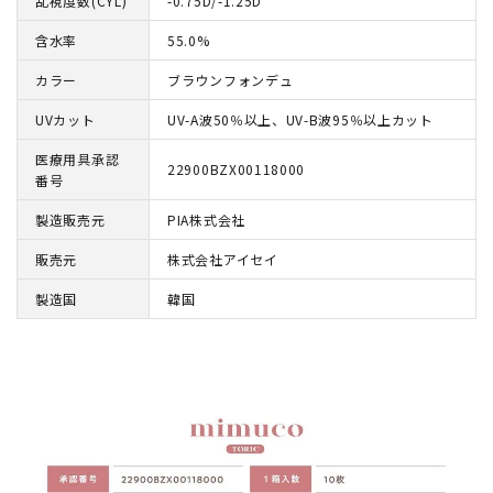
乱視度数(CYL)
-0.75D/-1.25D
含水率
55.0%
カラー
ブラウンフォンデュ
UVカット
UV-A波50％以上、UV-B波95％以上カット
医療用具承認
22900BZX00118000
番号
製造販売元
PIA株式会社
販売元
株式会社アイセイ
製造国
韓国