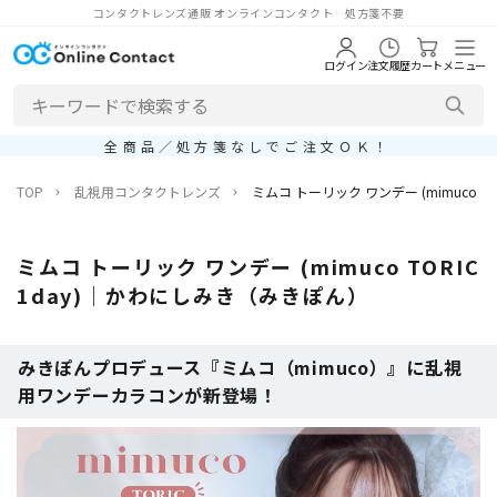
コンタクトレンズ通販 オンラインコンタクト 処方箋不要
ログイン
注文履歴
カート
メニュー
全商品／処方箋なしでご注文ＯＫ！
TOP
乱視用コンタクトレンズ
ミムコ トーリック ワンデー (mimuco T
ミムコ トーリック ワンデー (mimuco TORIC
1day)｜かわにしみき（みきぽん）
みきぽんプロデュース『ミムコ（mimuco）』に乱視
用ワンデーカラコンが新登場！