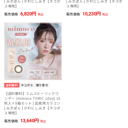
| みきぽん | かわにしみき【ネコポ
| みきぽん | かわにしみき【ネコポ
ス専用】
ス専用】
6,820
10,230
販売価格
販売価格
税込
税込
送料無料
ネコポス
取り寄せ
【送料無料】ミムコトーリックワ
ンデー (mimuco TORIC 1day) 10
枚入×8箱セット | 乱視用カラコン
| みきぽん | かわにしみき【ネコポ
ス専用】
13,640
販売価格
税込