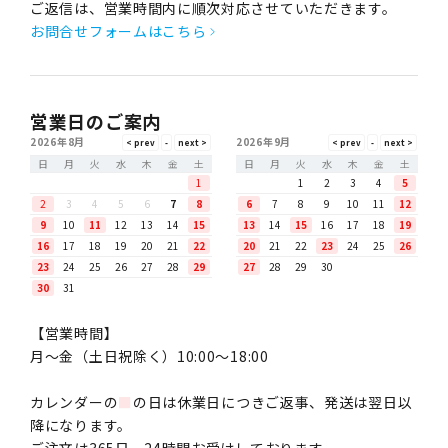
ご返信は、営業時間内に順次対応させていただきます。
お問合せフォームはこちら
営業日のご案内
2026年8月
2026年9月
日
月
火
水
木
金
土
日
月
火
水
木
金
土
1
1
2
3
4
5
2
3
4
5
6
7
8
6
7
8
9
10
11
12
9
10
11
12
13
14
15
13
14
15
16
17
18
19
16
17
18
19
20
21
22
20
21
22
23
24
25
26
23
24
25
26
27
28
29
27
28
29
30
30
31
【営業時間】
月〜金（土日祝除く）10:00～18:00
カレンダーの
■
の日は休業日につきご返事、発送は翌日以
降になります。