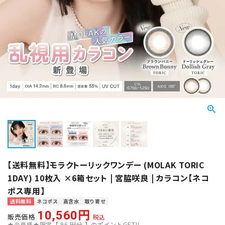
【送料無料】モラクトーリックワンデー (MOLAK TORIC
1DAY) 10枚入 ×6箱セット | 宮脇咲良 | カラコン【ネコ
ポス専用】
送料無料
ネコポス
高含水
取り寄せ
10,560
販売価格
税込
★会員様★限定【
96
円分 】のポイントGET!!