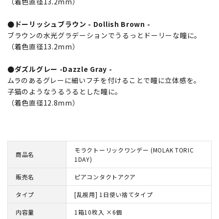
（着色直径13.2mm）
●ドーリッシュブラウン - Dollish Brown -
ブラウンの水光グラデーションでうるっとドーリーな瞳に。
（着色直径13.2mm）
●ダズルグレー -Dazzle Gray -
ムラのあるグレーに細いフチを付けることで瞳に立体感を。
子猫のようなうるうるとした瞳に。
（着色直径12.8mm）
モラクトーリックワンデー (MOLAK TORIC
商品名
1DAY)
販売名
ピアコンタクトアクア
タイプ
[乱視用] 1日使い捨てタイプ
内容量
1箱10枚入 ×6個