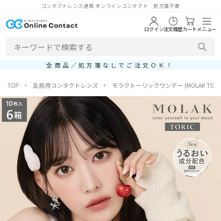
コンタクトレンズ通販 オンラインコンタクト 処方箋不要
ログイン
注文履歴
カート
メニュー
全商品／処方箋なしでご注文ＯＫ！
TOP
乱視用コンタクトレンズ
モラクトーリックワンデー (MOLAK TORIC 