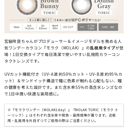
宮脇咲良ちゃんがプロデューサー＆イメージモデルを務める人
気ワンデーカラコン『モラク（MOLAK）』の
乱視用タイプ
が登
場！1日交換タイプで毎日清潔で使いやすい乱視用カラーコン
タクトレンズです。
UVカット機能付き（UV-A波:約50％カット・UV-B波:約95％カ
ット）＆サンドイッチ構造で瞳に色素が触れる心配もない、瞳
の健康を考えた設計です。また含水率55％の高含水レンズなの
で1日中潤い快適な装用感に。
※『モラクワンデー（MOLAK1day）』『MOLAK TORIC（モラク ト
ーリック）』はそれぞれ含水率や発色・装用感等が異ります。近視
用・乱視用を片目ずつでご使用の際はご注意ください。