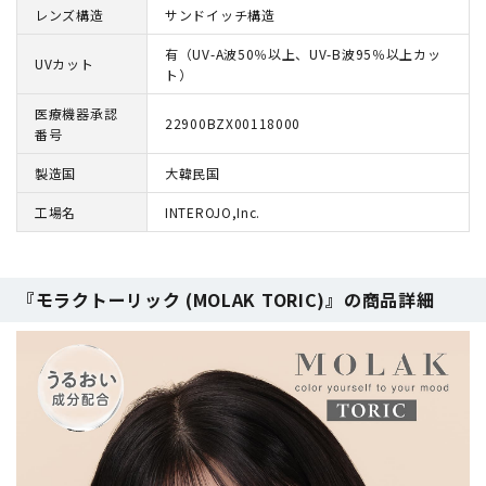
レンズ構造
サンドイッチ構造
有（UV-A波50％以上、UV-B波95％以上カッ
UVカット
ト）
医療機器承認
22900BZX00118000
番号
製造国
大韓民国
工場名
INTEROJO,Inc.
『モラクトーリック (MOLAK TORIC)』の商品詳細