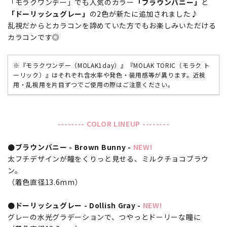
「モラクワンデー」でも人気のカラー
「ブラウンバニー」
と
「ドーリッシュグレー」
の2色が新たに追加されました♪
乱視だからとカラコンを諦めていた方でもお楽しみいただける
カラコンです◎
※『モラクワンデー（MOLAK1day）』『MOLAK TORIC（モラク ト
ーリック）』はそれぞれ含水率や発色・装用感等が異ります。近視
用・乱視用を片目ずつでご使用の際はご注意ください。
-------- COLOR LINEUP --------
●ブラウンバニー - Brown Bunny -
NEW!
太フチデザインが瞳をくりっと見せる、ミルクチョコブラウ
ン。
（着色直径13.6mm）
●ドーリッシュグレー - Dollish Gray -
NEW!
グレーの水光グラデーションで、つやっとドーリーな瞳に