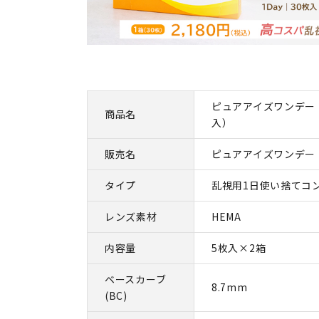
ピュアアイズワンデー
商品名
入）
販売名
ピュアアイズワンデー
タイプ
乱視用1日使い捨てコ
レンズ素材
HEMA
内容量
5枚入×2箱
ベースカーブ
8.7mm
(BC)