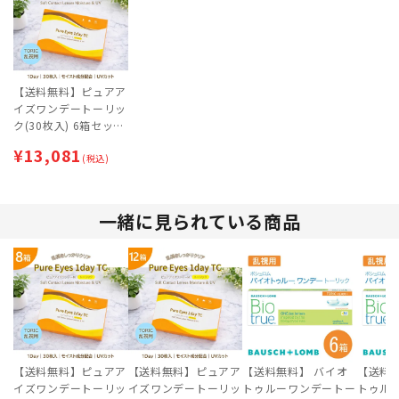
【送料無料】ピュアア
イズワンデートーリッ
ク(30枚入) 6箱セット
| 乱視用コンタクトレ
¥
13,081
ンズ | ワンデー
(税込)
一緒に見られている商品
【送料無料】ピュアア
【送料無料】ピュアア
【送料無料】 バイオ
【送料
イズワンデートーリッ
イズワンデートーリッ
トゥルーワンデートー
トゥル