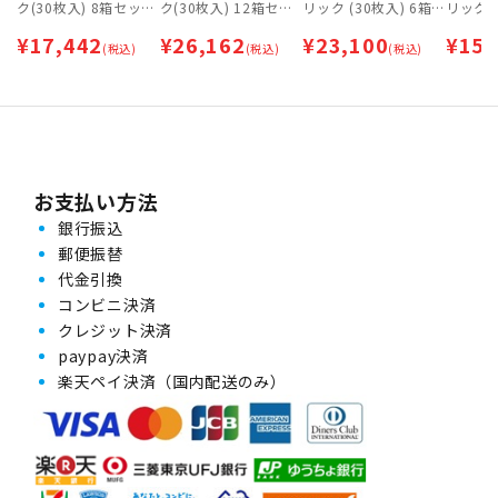
ク(30枚入) 8箱セット
ク(30枚入) 12箱セッ
リック (30枚入) 6箱
リック (
| 乱視用コンタクトレ
ト | 乱視用コンタクト
セット | 乱視用 | ワン
セット |
¥
17,442
¥
26,162
¥
23,100
¥
15,
ンズ | ワンデー
(税込)
レンズ | ワンデー
(税込)
デー
(税込)
デー
お支払い方法
銀行振込
郵便振替
代金引換
コンビニ決済
クレジット決済
paypay決済
楽天ペイ決済（国内配送のみ）