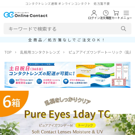
コンタクトレンズ通販 オンラインコンタクト 処方箋不要
ログイン
注文履歴
カート
メニュー
全商品／処方箋なしでご注文ＯＫ！
TOP
乱視用コンタクトレンズ
ピュアアイズワンデートーリック（乱視