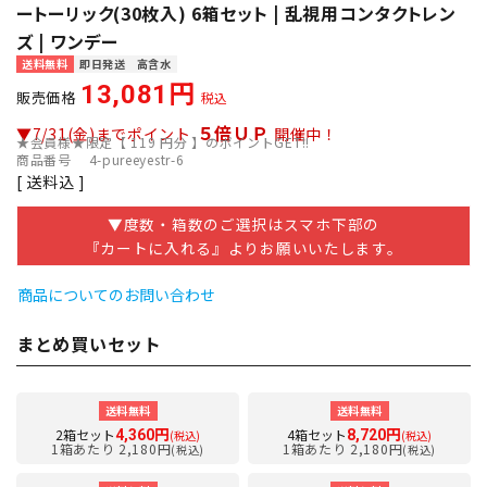
ートーリック(30枚入) 6箱セット | 乱視用コンタクトレン
ズ | ワンデー
送料無料
即日発送
高含水
13,081
販売価格
税込
５倍ＵＰ
▼7/31(金)までポイント
開催中！
★会員様★限定【
119
円分 】のポイントGET!!
商品番号
4-pureeyestr-6
送料込
▼度数・箱数のご選択はスマホ下部の
『カートに入れる』よりお願いいたします。
商品についてのお問い合わせ
まとめ買いセット
送料無料
送料無料
2箱セット
4箱セット
4,360円
8,720円
(税込)
(税込)
1箱あたり 2,180円
1箱あたり 2,180円
(税込)
(税込)