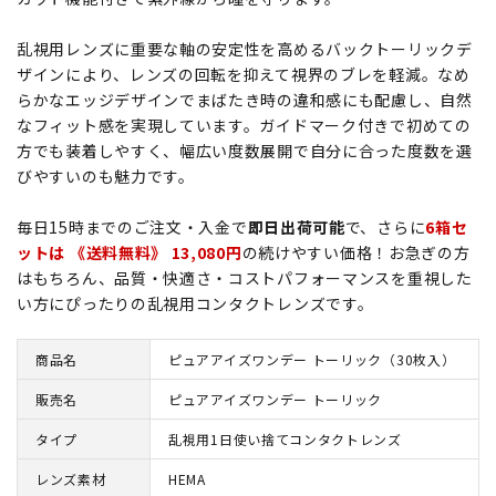
乱視用レンズに重要な軸の安定性を高めるバックトーリックデ
ザインにより、レンズの回転を抑えて視界のブレを軽減。なめ
らかなエッジデザインでまばたき時の違和感にも配慮し、自然
なフィット感を実現しています。ガイドマーク付きで初めての
方でも装着しやすく、幅広い度数展開で自分に合った度数を選
びやすいのも魅力です。
毎日15時までのご注文・入金で
即日出荷可能
で、さらに
6箱セ
ットは 《送料無料》 13,080円
の続けやすい価格！お急ぎの方
はもちろん、品質・快適さ・コストパフォーマンスを重視した
い方にぴったりの乱視用コンタクトレンズです。
商品名
ピュアアイズワンデー トーリック（30枚入）
販売名
ピュアアイズワンデー トーリック
タイプ
乱視用1日使い捨てコンタクトレンズ
レンズ素材
HEMA