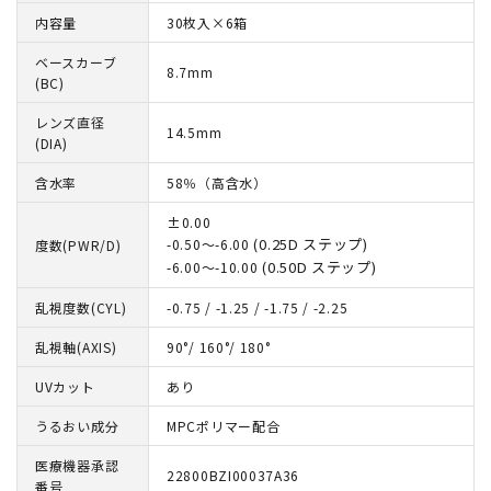
内容量
30枚入×6箱
ベースカーブ
8.7mm
(BC)
レンズ直径
14.5mm
(DIA)
含水率
58％（高含水）
±0.00
(0.25D ステップ)
-0.50～-6.00
度数(PWR/D)
(0.50D ステップ)
-6.00～-10.00
乱視度数(CYL)
-0.75 / -1.25 / -1.75 / -2.25
乱視軸(AXIS)
90°/ 160°/ 180°
UVカット
あり
うるおい成分
MPCポリマー配合
医療機器承認
22800BZI00037A36
番号