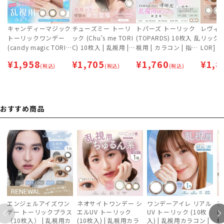
キャンディーマジック
チューズミー トーリ
トパーズ トーリック
レヴィア 
トーリックワンデー
ック (Chu's me TORI
(TOPARDS) 10枚入 乱
リック 
(candy magic TORI
C) 10枚入 | 乱視用 |
視用 | カラコン | 指原
LOR] 
C) 10枚入 | 乱視用 |
ゆうこす | カラコン |
莉乃
ン | 乱
¥
1,958
¥
1,705
¥
1,760
¥
1,8
鈴木愛理 | カラコン |
(税込)
ワンデー
(税込)
(税込)
ワンデー
おすすめ商品
エンジェルアイズワン
ネオサイトワンデー シ
ワンデーアイレ リアル
ア
デー トーリックプラス
エルUV トーリック
UV トーリック (10枚
U
（10枚入） | 乱視用カ
(10枚入) | 乱視用カラ
入) | 乱視用カラコン |
枚