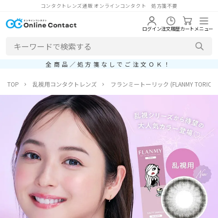
コンタクトレンズ通販 オンラインコンタクト 処方箋不要
ログイン
注文履歴
カート
メニュー
全商品／処方箋なしでご注文ＯＫ！
TOP
乱視用コンタクトレンズ
フランミートーリック (FLANMY TORIC)