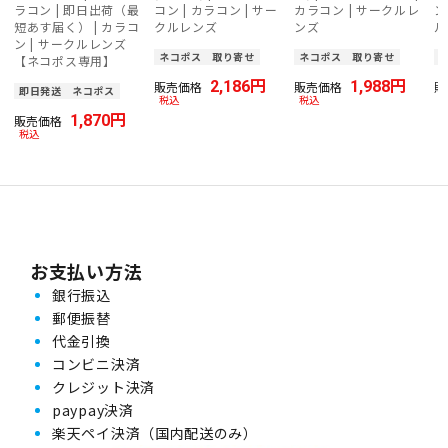
ラコン | 即日出荷（最
コン | カラコン | サー
カラコン | サークルレ
ン
短あす届く） | カラコ
クルレンズ
ンズ
ル
ン | サークルレンズ
ネコポス
取り寄せ
ネコポス
取り寄せ
【ネコポス専用】
2,186
1,988
販売価格
販売価格
販
即日発送
ネコポス
税込
税込
1,870
販売価格
税込
お支払い方法
銀行振込
郵便振替
代金引換
コンビニ決済
クレジット決済
paypay決済
楽天ペイ決済（国内配送のみ）