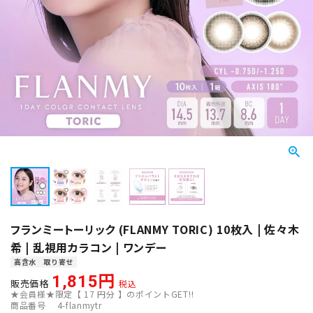
フランミートーリック (FLANMY TORIC) 10枚入 | 佐々木
希 | 乱視用カラコン | ワンデー
高含水
取り寄せ
1,815
販売価格
税込
★会員様★限定【
17
円分 】のポイントGET!!
商品番号
4-flanmytr