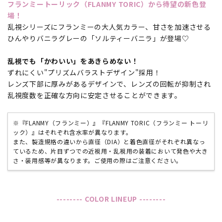
フランミートーリック（FLANMY TORIC）から待望の新色登
場！
乱視シリーズにフランミーの大人気カラー、甘さを加速させる
ひんやりバニラグレーの「ソルティーバニラ」が登場♡
乱視でも「かわいい」をあきらめない！
ずれにくい"プリズムバラストデザイン"採用！
レンズ下部に厚みがあるデザインで、レンズの回転が抑制され
乱視度数を正確な方向に安定させることができます。
※『FLANMY（フランミー）』『FLANMY TORIC（フランミー トーリ
ック）』はそれぞれ含水率が異なります。
また、製造規格の違いから直径（DIA）と着色直径がそれぞれ異なっ
ているため、片目ずつでの近視用・乱視用の装着において発色や大き
さ・装用感等が異なります。ご使用の際はご注意ください。
-------- COLOR LINEUP --------