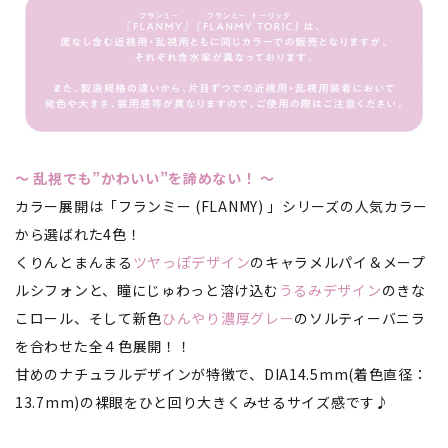
～ 乱視でも”かわいい”を諦めない！ ～
カラー展開は「フランミー (FLANMY) 」シリーズの人気カラー
から選ばれた4色！
くりんとまんまる
ツヤっぽデザイン
のキャラメルパイ＆メープ
ルシフォンと、瞳にじゅわっと溶け込む
うるみデザイン
のきな
こロール、そして新色
ひんやり濃厚グレー
のソルティーバニラ
を合わせた全４色展開！！
甘めのナチュラルデザインが特徴で、DIA14.5mm(着色直径：
13.7mm)の裸眼をひと回り大きくみせるサイズ感です♪