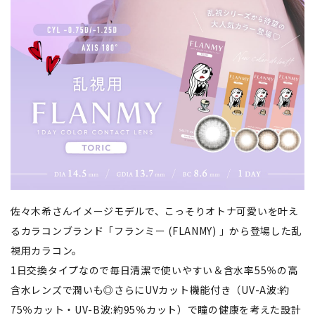
佐々木希さんイメージモデルで、こっそりオトナ可愛いを叶え
るカラコンブランド「フランミー (FLANMY) 」から登場した乱
視用カラコン。
1日交換タイプなので毎日清潔で使いやすい＆含水率55％の高
含水レンズで潤いも◎さらにUVカット機能付き（UV-A波:約
75％カット・UV-B波:約95％カット）で瞳の健康を考えた設計