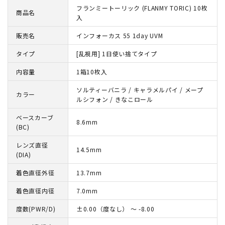
フランミートーリック (FLANMY TORIC) 10枚
商品名
入
販売名
インフォーカス 55 1day UVM
タイプ
[乱視用] 1日使い捨てタイプ
内容量
1箱10枚入
ソルティーバニラ / キャラメルパイ / メープ
カラー
ルシフォン / きなこロール
ベースカーブ
8.6mm
(BC)
レンズ直径
14.5mm
(DIA)
着色直径外径
13.7mm
着色直径内径
7.0mm
度数(PWR/D)
±0.00（度なし） ～ -8.00