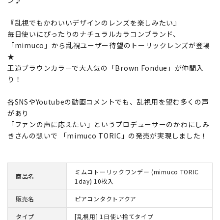
ン♪
『乱視でもかわいいデザインのレンズを楽しみたい』
毎日使いにぴったりのナチュラルカラコンブランド、
「mimuco」から乱視ユーザー待望のトーリックレンズが登場
★
王道ブラウンカラーで大人気の「Brown Fondue」が仲間入
り！
各SNSやYoutubeの動画コメントでも、乱視用を望む多くの声
があり
「ファンの声に応えたい」というプロデューサーのかわにしみ
きさんの想いで 「mimuco TORIC」の発売が実現しました！
ミムコトーリックワンデー (mimuco TORIC
商品名
1day) 10枚入
販売名
ピアコンタクトアクア
タイプ
[乱視用] 1日使い捨てタイプ