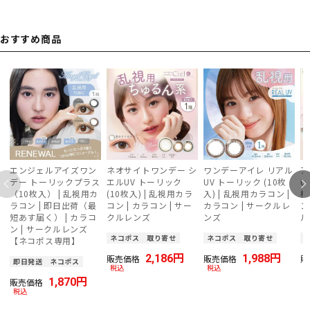
おすすめ商品
エンジェルアイズワン
ネオサイトワンデー シ
ワンデーアイレ リアル
ア
デー トーリックプラス
エルUV トーリック
UV トーリック (10枚
U
（10枚入） | 乱視用カ
(10枚入) | 乱視用カラ
入) | 乱視用カラコン |
枚
ラコン | 即日出荷（最
コン | カラコン | サー
カラコン | サークルレ
ン
短あす届く） | カラコ
クルレンズ
ンズ
ル
ン | サークルレンズ
ネコポス
取り寄せ
ネコポス
取り寄せ
【ネコポス専用】
2,186
1,988
販売価格
販売価格
販
即日発送
ネコポス
税込
税込
1,870
販売価格
税込