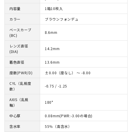
内容量
1箱10枚入
カラー
ブラウンフォンデュ
ベースカーブ
8.6mm
(BC)
レンズ直径
14.2mm
(DIA)
着色直径
13.6mm
度数(PWR/D)
±0.00（度なし） ～ -8.00
CYL（乱視度
-0.75 / -1.25
数）
AXIS（乱視
180°
軸）
中心厚
0.08mm(PWR:-3.00の場合)
含水率
55％（高含水）