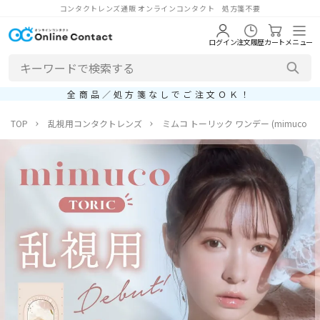
コンタクトレンズ通販 オンラインコンタクト 処方箋不要
ログイン
注文履歴
カート
メニュー
全商品／処方箋なしでご注文ＯＫ！
TOP
乱視用コンタクトレンズ
ミムコ トーリック ワンデー (mimuco T