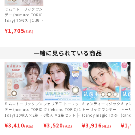
ミムコトーリックワン
デー (mimuco TORIC
1day) 10枚入 | 乱視
用カラコン | みきぽん
¥
1,705
| かわにしみき
(税込)
一緒に見られている商品
ミムコトーリックワン
フェリアモ トーリッ
キャンディーマジック
キャン
デー (mimuco TORIC
ク (feliamo TORIC) 1
トーリックワンデー
トーリ
1day) 10枚入×2箱セ
0枚入 ×2箱セット |
(candy magic TORI
(candy
ット | 乱視用カラコン
乱視用 | 白石麻衣（ま
C) 10枚入 ×2箱セッ
C) 10枚
¥
3,410
¥
3,520
¥
3,916
¥
1,9
| みきぽん | かわにし
(税込)
いやん） | カラコン |
(税込)
ト | 乱視用 | 鈴木愛理
(税込)
鈴木愛理 
みき
ワンデー
| カラコン | ワンデー
ワンデ