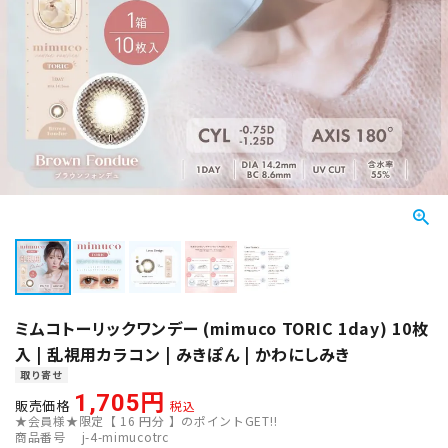
ミムコトーリックワンデー (mimuco TORIC 1day) 10枚
入 | 乱視用カラコン | みきぽん | かわにしみき
取り寄せ
1,705
販売価格
税込
★会員様★限定【
16
円分 】のポイントGET!!
商品番号
j-4-mimucotrc