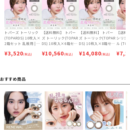
トパーズ トーリック
【送料無料】 トパー
【送料無料】 トパー
【送料
(TOPARDS) 10枚入×
ズ トーリック(TOPAR
ズ トーリック(TOPAR
シリコ
2箱セット 乱視用 | カ
DS) 10枚入×6箱セッ
DS) 10枚入×8箱セッ
ル (TOP
ラコン | 指原莉乃
ト 乱視用 | カラコン |
ト 乱視用 | カラコン |
NE HYD
¥
3,520
¥
10,560
¥
14,080
¥
7,2
(税込)
指原莉乃 【ネコポス
(税込)
指原莉乃 【ネコポス
(税込)
入 ×4
専用（ポスト投函）】
専用（ポスト投函）】
莉乃 | 
デー【
おすすめ商品