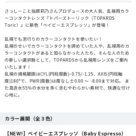
さっしーこと指原莉乃さんプロデュースの大人気、乱視用カラ
ーコンタクトレンズ『トパーズトーリック（TOPARDS
Toric）』に新色「ベイビーエスプレッソ」が登場！
乱視でも流行りのカラーコンタクトを使いたい！
乱視のせいでカラーコンタクトを諦めていた人や、乱視用のカ
ラーコンタクトがあると知らなかった人たち、そんな人のため
の新しい選択肢として、TOPARDSから乱視用レンズをご案内
いたします！
乱視の規格範囲はCYL(円柱度数)-0.75/-1.25、AXIS(円柱軸
度)180°で、PWR(度数)は度なし±0.00 ～ -8.00まで対応。 ま
た高含水55％の水分を多く含むやわらかい素材で、快適な付け
心地に。
カラー展開（全３色）
【NEW!】ベイビーエスプレッソ（Baby Espresso）