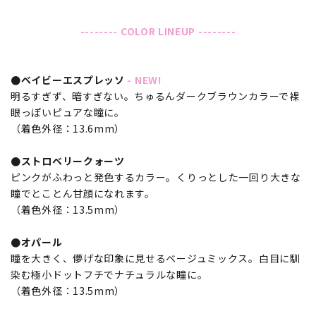
-------- COLOR LINEUP --------
●ベイビーエスプレッソ
- NEW!
明るすぎず、暗すぎない。ちゅるんダークブラウンカラーで裸
眼っぽいピュアな瞳に。
（着色外径：13.6mm）
●ストロベリークォーツ
ピンクがふわっと発色するカラー。くりっとした一回り大きな
瞳でとことん甘顔になれます。
（着色外径：13.5mm）
●オパール
瞳を大きく、儚げな印象に見せるベージュミックス。白目に馴
染む極小ドットフチでナチュラルな瞳に。
（着色外径：13.5mm）