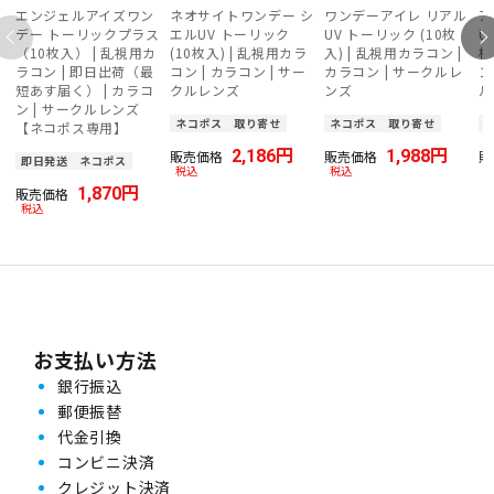
エンジェルアイズワン
ネオサイトワンデー シ
ワンデーアイレ リアル
ア
デー トーリックプラス
エルUV トーリック
UV トーリック (10枚
U
（10枚入） | 乱視用カ
(10枚入) | 乱視用カラ
入) | 乱視用カラコン |
枚
ラコン | 即日出荷（最
コン | カラコン | サー
カラコン | サークルレ
ン
短あす届く） | カラコ
クルレンズ
ンズ
ル
ン | サークルレンズ
ネコポス
取り寄せ
ネコポス
取り寄せ
【ネコポス専用】
2,186
1,988
販売価格
販売価格
販
即日発送
ネコポス
税込
税込
1,870
販売価格
税込
お支払い方法
銀行振込
郵便振替
代金引換
コンビニ決済
クレジット決済