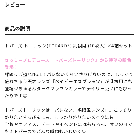
レビュー
商品の説明
トパーズ トーリック(TOPARDS) 乱視用 (10枚入) ×4箱セット
さっしープロデュース『トパーズトーリック』から待望の新色
登場！
裸眼っぽ盛れNo.1！バレないくらいさりげないのに、しっかり
盛れちゃう天才レンズ
『ベイビーエスプレッソ』
が乱視用にも
登場♡ちゅるんダークブラウンカラーでデイリー使いにもぴっ
たりです◎
トパーズトーリックは「バレない、裸眼風レンズ」。こっそり
盛りたいすっぴんにも、しっかり盛りたいメイクにも。
学校やオフィス、デートやイベントにはもちろん、オフの日で
も♪トパーズでどんな瞬間もかわいく♡