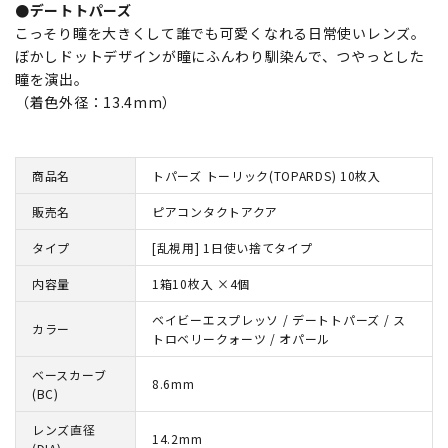
●デートトパーズ
こっそり瞳を大きくして誰でも可愛くなれる日常使いレンズ。
ぼかしドットデザインが瞳にふんわり馴染んで、つやっとした
瞳を演出。
（着色外径：13.4mm）
商品名
トパーズ トーリック(TOPARDS) 10枚入
販売名
ピアコンタクトアクア
タイプ
[乱視用] 1日使い捨てタイプ
内容量
1箱10枚入 ×4個
ベイビーエスプレッソ / デートトパーズ / ス
カラー
トロベリークォーツ / オパール
ベースカーブ
8.6mm
(BC)
レンズ直径
14.2mm