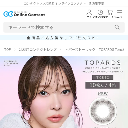
コンタクトレンズ通販 オンラインコンタクト 処方箋不要
ログイン
注文履歴
カート
メニュー
全商品／処方箋なしでご注文ＯＫ！
TOP
乱視用コンタクトレンズ
トパーズトーリック（TOPARDS Toric）