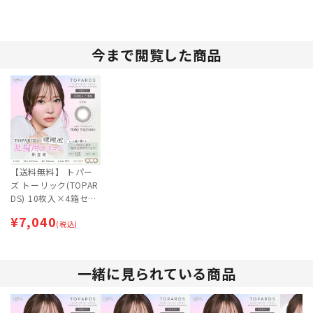
今まで閲覧した商品
【送料無料】 トパー
ズ トーリック(TOPAR
DS) 10枚入×4箱セッ
ト 乱視用 | カラコン |
¥
7,040
指原莉乃 【ネコポス
(税込)
専用（ポスト投函）】
一緒に見られている商品