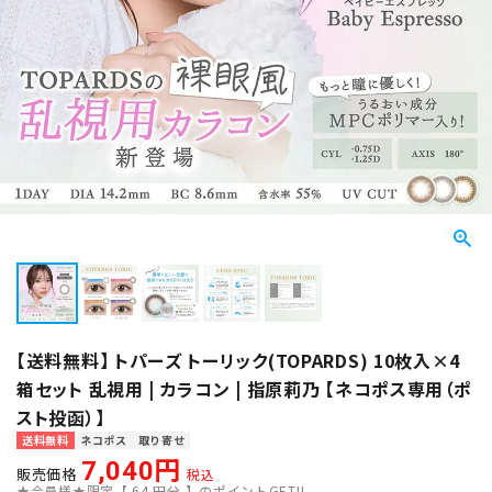
【送料無料】 トパーズ トーリック(TOPARDS) 10枚入×4
箱セット 乱視用 | カラコン | 指原莉乃 【ネコポス専用（ポ
スト投函）】
送料無料
ネコポス
取り寄せ
7,040
販売価格
税込
★会員様★限定【
64
円分 】のポイントGET!!