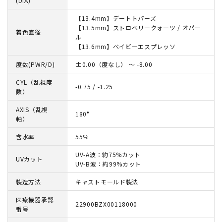
(DIA)
【13.4mm】デートトパーズ
【13.5mm】ストロベリークォーツ / オパー
着色直径
ル
【13.6mm】ベイビーエスプレッソ
度数(PWR/D)
±0.00（度なし） ～ -8.00
CYL（乱視度
-0.75 / -1.25
数）
AXIS（乱視
180°
軸）
含水率
55％
UV-A波：約75%カット
UVカット
UV-B波：約99%カット
製造方法
キャストモールド製法
医療機器承認
22900BZX00118000
番号