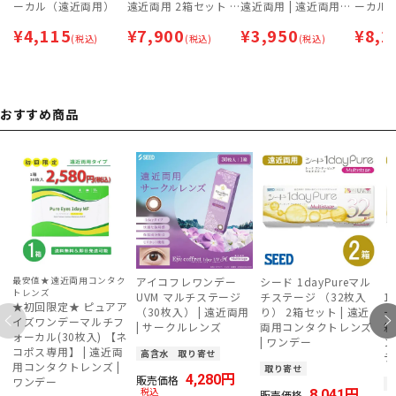
ーカル（遠近両用）
遠近両用 2箱セット |
遠近両用 | 遠近両用コ
ーカル（
遠近両用コンタクト |
ンタクト | 2week
箱セッ
¥
4,115
¥
7,900
¥
3,950
¥
8,2
(税込)
2week
(税込)
(税込)
おすすめ商品
最安値★遠近両用コンタク
アイコフレワンデー
シード 1dayPureマル
【
トレンズ
UVM マルチステージ
チステージ （32枚入
1
★初回限定★ ピュアア
（30枚入） | 遠近両用
り） 2箱セット | 遠近
ー
イズワンデーマルチフ
| サークルレンズ
両用コンタクトレンズ
箱
ォーカル(30枚入) 【ネ
| ワンデー
ン
コポス専用】 | 遠近両
高含水
取り寄せ
デ
用コンタクトレンズ |
取り寄せ
4,280
販売価格
ワンデー
税込
8,041
販売価格