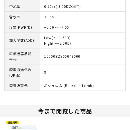
中心厚
0.10㎜(-3.00Dの場合)
含水率
38.6％
度数(PWR/D)
+5.00 ～ -7.00
Low(～+1.50D)
加入度数(ADD)
High(～+2.50D)
医療機器承認
16000BZY00048000
番号
酸素透過係数
9
(DK値)
製造販売元
ボシュロム (Bausch + Lomb)
今まで閲覧した商品