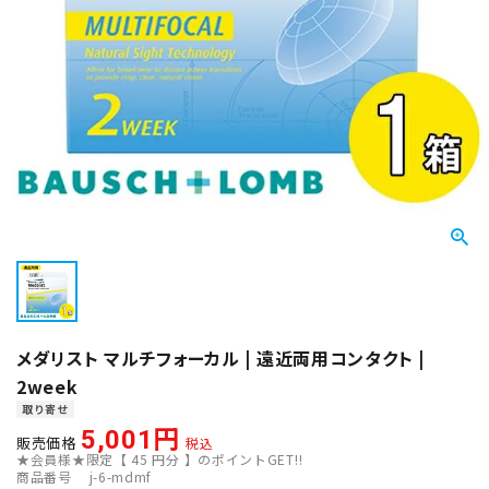
メダリスト マルチフォーカル | 遠近両用コンタクト |
2week
取り寄せ
5,001
販売価格
税込
★会員様★限定【
45
円分 】のポイントGET!!
商品番号
j-6-mdmf