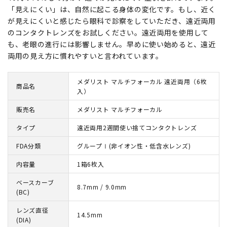
「見えにくい」は、自然に起こる身体の変化です。もし、近く
が見えにくいと感じたら眼科で診察をしていただき、遠近両用
のコンタクトレンズをお試しください。遠近両用を使用して
も、老眼の進行には影響しません。早めに使い始めると、遠近
両用の見え方に慣れやすいと言われています。
メダリスト マルチフォーカル 遠近両用（6枚
商品名
入）
販売名
メダリスト マルチフォーカル
タイプ
遠近両用2週間使い捨てコンタクトレンズ
FDA分類
グループⅠ(非イオン性・低含水レンズ)
内容量
1箱6枚入
ベースカーブ
8.7mm / 9.0mm
(BC)
レンズ直径
14.5mm
(DIA)