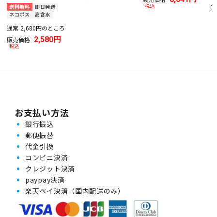
税込
送料無料
即日発送
販
ネコポス
高含水
通常
2,680
のところ
2,580
販売価格
税込
お支払い方法
銀行振込
郵便振替
代金引換
コンビニ決済
クレジット決済
paypay決済
楽天ペイ決済（国内配送のみ）