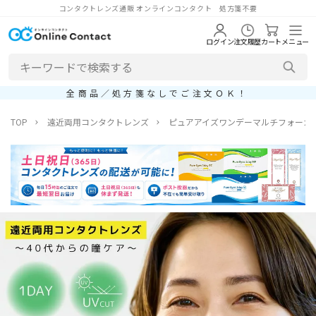
コンタクトレンズ通販 オンラインコンタクト 処方箋不要
ログイン
注文履歴
カート
メニュー
全商品／処方箋なしでご注文ＯＫ！
TOP
遠近両用コンタクトレンズ
ピュアアイズワンデーマルチフォーカル (