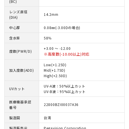
(BC)
レンズ直径
14.2mm
(DIA)
中心厚
0.08㎜(-3.00Dの場合)
含水率
58％
+3.00 ～ -12.00
度数(PWR/D)
※高度数(-10.00以上)対応
Low(+1.25D)
加入度数(ADD)
Mid(+1.75D)
High(+2.50D)
UV-A波：50%以上カット
UVカット
UV-B波：95%以上カット
医療機器承認
22800BZI00037A36
番号
製造国
台湾
製造販売元
Pegavision Corporation