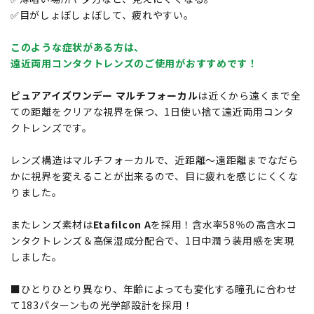
✅目がしょぼしょぼして、疲れやすい。
このような症状がある方は、
遠近両用コンタクトレンズのご使用がおすすめです！
ピュアアイズワンデー マルチフォーカル
は近くから遠くまで全
ての距離をクリアな視界を保つ、1日使い捨て遠近両用コンタ
クトレンズです。
レンズ構造はマルチフォーカルで、近距離～遠距離までなだら
かに視界を変えることが出来るので、目に疲れを感じにくくな
りました。
またレンズ素材は
Etafilcon A
を採用！含水率58％の高含水コ
ンタクトレンズ＆高保湿成分配合で、1日中潤う装用感を実現
しました。
■ひとりひとり異なり、年齢によっても変化する瞳孔に合わせ
て183パターンもの光学部設計を採用！