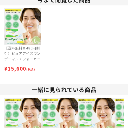
【送料無料＆480円割
引】ピュアアイズワン
デーマルチフォーカル
(30枚入) 6箱セット
¥
15,600
[約3ヶ月分] | 遠近両
(税込)
用コンタクトレンズ |
ワンデー
一緒に見られている商品