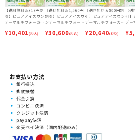
【送料無料＆319円割
【送料無料＆1,560円
【送料無料＆800円割
【送料無
引】ピュアアイズワン
割引】ピュアアイズワ
引】ピュアアイズワン
引】ピ
デーマルチフォーカル
ンデーマルチフォーカ
デーマルチフォーカル
デーマ
(30枚入) 4箱セット
ル (30枚入) 12箱セッ
(30枚入) 8箱セット
(30枚入
¥
10,401
¥
30,600
¥
20,640
¥
5,2
【ネコポス専用】 | 遠
(税込)
ト [約6ヶ月分] | 遠近
(税込)
[約4ヶ月分] | 遠近両
(税込)
【ネコポ
近両用コンタクトレン
両用コンタクトレンズ
用コンタクトレンズ |
近両用
ズ | ワンデー
| ワンデー
ワンデー
ズ | ワ
お支払い方法
銀行振込
郵便振替
代金引換
コンビニ決済
クレジット決済
paypay決済
楽天ペイ決済（国内配送のみ）