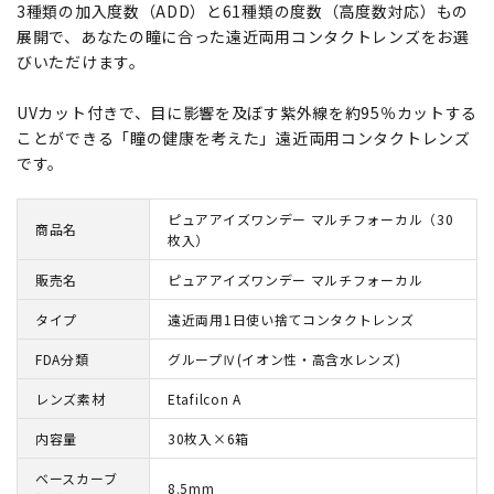
3種類の加入度数（ADD）と61種類の度数（高度数対応）もの
展開で、あなたの瞳に合った遠近両用コンタクトレンズをお選
びいただけます。
UVカット付きで、目に影響を及ぼす紫外線を約95％カットする
ことができる「瞳の健康を考えた」遠近両用コンタクトレンズ
です。
ピュアアイズワンデー マルチフォーカル（30
商品名
枚入）
販売名
ピュアアイズワンデー マルチフォーカル
タイプ
遠近両用1日使い捨てコンタクトレンズ
FDA分類
グループⅣ(イオン性・高含水レンズ)
レンズ素材
Etafilcon A
内容量
30枚入×6箱
ベースカーブ
8.5mm