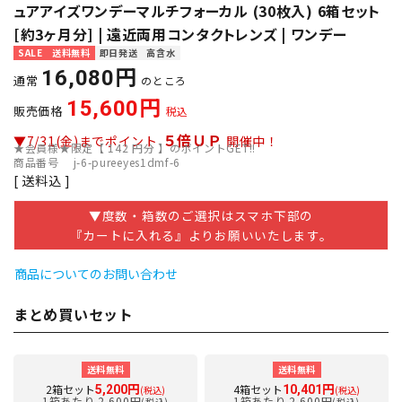
ュアアイズワンデーマルチフォーカル (30枚入) 6箱セット
[約3ヶ月分] | 遠近両用コンタクトレンズ | ワンデー
SALE
送料無料
即日発送
高含水
16,080
通常
のところ
15,600
販売価格
税込
５倍ＵＰ
▼7/31(金)までポイント
開催中！
★会員様★限定【
142
円分 】のポイントGET!!
商品番号
j-6-pureeyes1dmf-6
送料込
▼度数・箱数のご選択はスマホ下部の
『カートに入れる』よりお願いいたします。
商品についてのお問い合わせ
まとめ買いセット
送料無料
送料無料
2箱セット
4箱セット
5,200円
10,401円
(税込)
(税込)
1箱あたり 2,600円
1箱あたり 2,600円
(税込)
(税込)