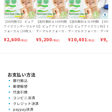
【80円割引】 ピュア
【送料無料＆160円割
【送料無料＆319円割
【300
アイズワンデーマルチ
引】ピュアアイズワン
引】ピュアアイズワン
料】ピ
フォーカル (30枚入)
デーマルチフォーカル
デーマルチフォーカル
デーM 
【ネコポス専用】 | 遠
(30枚入) 2箱セット
(30枚入) 4箱セット
箱セット
¥
2,600
¥
5,200
¥
10,401
¥
9,1
近両用コンタクトレン
(税込)
【ネコポス専用】 | 遠
(税込)
【ネコポス専用】 | 遠
(税込)
イ
ズ | ワンデー
近両用コンタクトレン
近両用コンタクトレン
ズ | ワンデー
ズ | ワンデー
お支払い方法
銀行振込
郵便振替
代金引換
コンビニ決済
クレジット決済
paypay決済