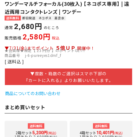
ワンデーマルチフォーカル(30枚入) 【ネコポス専用】 | 遠
近両用コンタクトレンズ | ワンデー
送料無料
即日発送
ネコポス
高含水
2,680
通常
のところ
2,580
販売価格
税込
５倍ＵＰ
▼7/31(金)までポイント
開催中！
★会員様★限定【
23
円分 】のポイントGET!!
商品番号
j-6-pureeyes1dmf_f
送料込
▼度数・箱数のご選択はスマホ下部の
『カートに入れる』よりお願いいたします。
商品についてのお問い合わせ
まとめ買いセット
送料無料
送料無料
2箱セット
4箱セット
5,200円
10,401円
(税込)
(税込)
1箱あたり 2,600円
1箱あたり 2,600円
(税込)
(税込)