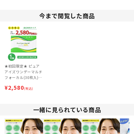
今まで閲覧した商品
★初回限定★ ピュア
アイズワンデーマルチ
フォーカル(30枚入)
【ネコポス専用】 | 遠
¥
2,580
近両用コンタクトレン
(税込)
ズ | ワンデー
一緒に見られている商品