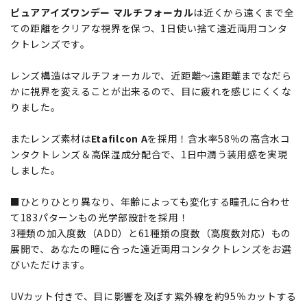
ピュアアイズワンデー マルチフォーカル
は近くから遠くまで全
ての距離をクリアな視界を保つ、1日使い捨て遠近両用コンタ
クトレンズです。
レンズ構造はマルチフォーカルで、近距離～遠距離までなだら
かに視界を変えることが出来るので、目に疲れを感じにくくな
りました。
またレンズ素材は
Etafilcon A
を採用！含水率58％の高含水コ
ンタクトレンズ＆高保湿成分配合で、1日中潤う装用感を実現
しました。
■ひとりひとり異なり、年齢によっても変化する瞳孔に合わせ
て183パターンもの光学部設計を採用！
3種類の加入度数（ADD）と61種類の度数（高度数対応）もの
展開で、あなたの瞳に合った遠近両用コンタクトレンズをお選
びいただけます。
UVカット付きで、目に影響を及ぼす紫外線を約95％カットする