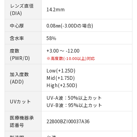
レンズ直径
14.2mm
(DIA)
中心厚
0.08㎜(-3.00Dの場合)
含水率
58％
度数
+3.00 ～ -12.00
(PWR/D)
※高度数(-10.00以上)対応
Low(+1.25D)
加入度数
Mid(+1.75D)
(ADD)
High(+2.50D)
UV-A波：50%以上カット
UVカット
UV-B波：95%以上カット
医療機器承
22800BZI00037A36
認番号