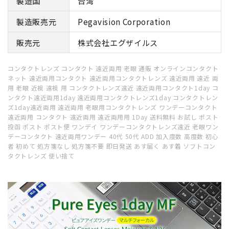
製造国
台湾
製造販売元
Pegavision Corporation
販売元
株式会社エグザイルス
コンタクトレンズ コンタクト 遠近両用 老眼 通販 オンラインコンタクト
ネット 遠近両用コンタクト 遠近両用コンタクトレンズ 遠近両用 遠近 両
用 老眼 近視 遠視 用 コンタクトレンズ遠近 遠近両用コンタクト1day コ
ンタクト遠近両用1day 遠近両用コンタクトレンズ1day コンタクトレン
ズ1day遠近両用 遠近両用 老眼用コンタクトレンズ ワンデーコンタクト
遠近両用 コンタクト 遠近両用 遠近両用用 1Day 送料無料 お試し ポスト
投函 ポスト ポスト便 ワンデイ ワンデーコンタクトレンズ遠近 老眼ワン
デーコンタクト 遠近両用ワンデー 40代 50代 ADD 加入度数 高度数 初心
者 初めて 処方箋なし 処方箋不要 即日発送 あす届く あす着 ソフトコン
タクトレンズ 使い捨て