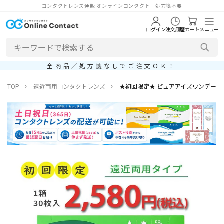
コンタクトレンズ通販 オンラインコンタクト 処方箋不要
ログイン
注文履歴
カート
メニュー
全商品／処方箋なしでご注文ＯＫ！
TOP
遠近両用コンタクトレンズ
★初回限定★ ピュアアイズワンデーマルチ