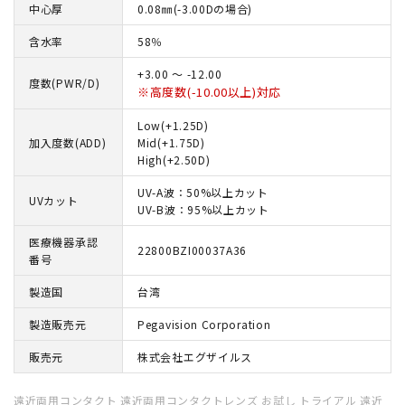
中心厚
0.08㎜(-3.00Dの場合)
含水率
58％
+3.00 ～ -12.00
度数(PWR/D)
※高度数(-10.00以上)対応
Low(+1.25D)
加入度数(ADD)
Mid(+1.75D)
High(+2.50D)
UV-A波：50%以上カット
UVカット
UV-B波：95%以上カット
医療機器承認
22800BZI00037A36
番号
製造国
台湾
製造販売元
Pegavision Corporation
販売元
株式会社エグザイルス
遠近両用コンタクト 遠近両用コンタクトレンズ お試し トライアル 遠近