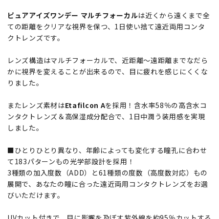
ピュアアイズワンデー マルチフォーカル
は近くから遠くまで全
ての距離をクリアな視界を保つ、1日使い捨て遠近両用コンタ
クトレンズです。
レンズ構造はマルチフォーカルで、近距離～遠距離までなだら
かに視界を変えることが出来るので、目に疲れを感じにくくな
りました。
またレンズ素材は
Etafilcon A
を採用！含水率58％の高含水コ
ンタクトレンズ＆高保湿成分配合で、1日中潤う装用感を実現
しました。
■ひとりひとり異なり、年齢によっても変化する瞳孔に合わせ
て183パターンもの光学部設計を採用！
3種類の加入度数（ADD）と61種類の度数（高度数対応）もの
展開で、あなたの瞳に合った遠近両用コンタクトレンズをお選
びいただけます。
UVカット付きで、目に影響を及ぼす紫外線を約95％カットする