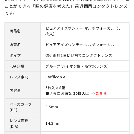
ことができる「瞳の健康を考えた」遠近両用コンタクトレンズ
です。
ピュアアイズワンデー マルチフォーカル（5
商品名
枚入）
販売名
ピュアアイズワンデー マルチフォーカル
タイプ
遠近両用1日使い捨てコンタクトレンズ
FDA分類
グループⅣ(イオン性・高含水レンズ)
レンズ素材
Etafilcon A
5枚入×8箱
内容量
●さらにお得な
30枚入
は
>>こちら
ベースカーブ
8.5mm
(BC)
レンズ直径
14.2mm
(DIA)