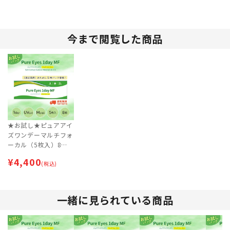
今まで閲覧した商品
★お試し★ピュアアイ
ズワンデーマルチフォ
ーカル（5枚入）8箱
セット [20日分] | 遠近
¥
4,400
両用コンタクトレンズ
(税込)
| ワンデー【ネコポス
専用】
一緒に見られている商品