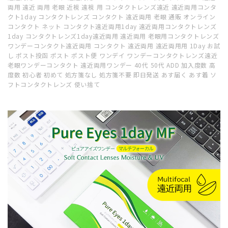
両用 遠近 両用 老眼 近視 遠視 用 コンタクトレンズ遠近 遠近両用コンタ
クト1day コンタクトレンズ コンタクト 遠近両用 老眼 通販 オンライン
コンタクト ネット コンタクト遠近両用1day 遠近両用コンタクトレンズ
1day コンタクトレンズ1day遠近両用 遠近両用 老眼用コンタクトレンズ
ワンデーコンタクト遠近両用 コンタクト 遠近両用 遠近両用用 1Day お試
し ポスト投函 ポスト ポスト便 ワンデイ ワンデーコンタクトレンズ遠近
老眼ワンデーコンタクト 遠近両用ワンデー 40代 50代 ADD 加入度数 高
度数 初心者 初めて 処方箋なし 処方箋不要 即日発送 あす届く あす着 ソ
フトコンタクトレンズ 使い捨て