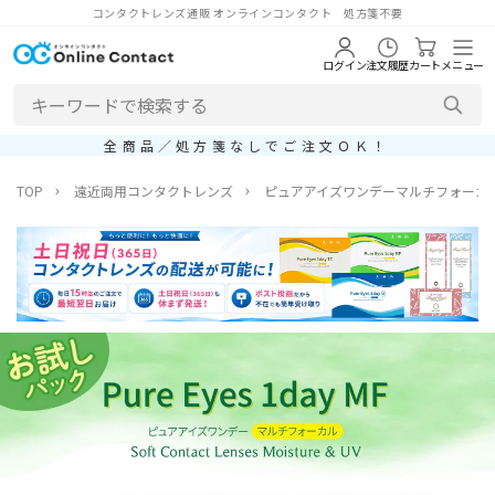
コンタクトレンズ通販 オンラインコンタクト 処方箋不要
ログイン
注文履歴
カート
メニュー
全商品／処方箋なしでご注文ＯＫ！
TOP
遠近両用コンタクトレンズ
ピュアアイズワンデーマルチフォーカル (