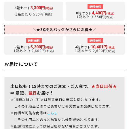
送料無料
6箱セット
3,300円
(税込)
8箱セット
4,400円
(税込)
1箱あたり 550円
(税込)
1箱あたり 550円
(税込)
＼★30枚入パックがさらにお得★／
送料無料
送料無料
2箱セット
4箱セット
5,200円
10,401円
(税込)
(税込)
1箱あたり 2,600円
1箱あたり 2,600円
(税込)
(税込)
お届けについて
土日祝も！15時までのご注文・ご入金で、
★当日出荷★
⇒ 最短、
翌日
お届け！
※15時以降のご注文は翌営業日の発送対応となります。
∟その他商品とのまとめ買いは翌営業日の発送となります。
※同梱が可能な商品は
こちら
∟その他商品とのまとめ買いは分割発送となります。
※配達地域によっては翌日届かない場合がございます。