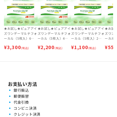
★お試し★ピュアアイ
★お試し★ピュアアイ
★お試し★ピュアアイ
★お試
ズワンデーマルチフォ
ズワンデーマルチフォ
ズワンデーマルチフォ
ズワン
ーカル（5枚入）6箱
ーカル（5枚入）4箱
ーカル（5枚入）2箱
ーカル
セット [15日分] | 遠近
セット [10日分]【ネ
セット [5日分]【ネコ
コポス専
¥
3,300
¥
2,200
¥
1,100
¥
550
両用コンタクトレンズ
(税込)
コポス専用】 | 遠近両
(税込)
ポス専用】 | 遠近両用
(税込)
用コンタ
| ワンデー【ネコポス
用コンタクトレンズ |
コンタクトレンズ | ワ
ワンデ
専用】
ワンデー
ンデー
お支払い方法
銀行振込
郵便振替
代金引換
コンビニ決済
クレジット決済