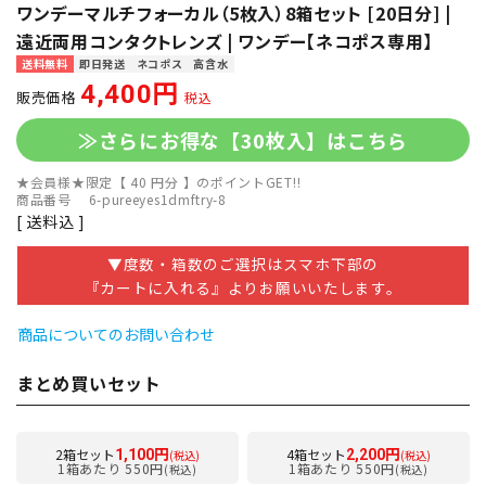
ワンデーマルチフォーカル（5枚入）8箱セット [20日分] |
遠近両用コンタクトレンズ | ワンデー【ネコポス専用】
送料無料
即日発送
ネコポス
高含水
4,400
販売価格
税込
≫さらにお得な【30枚入】はこちら
★会員様★限定【
40
円分 】のポイントGET!!
商品番号
6-pureeyes1dmftry-8
送料込
▼度数・箱数のご選択はスマホ下部の
『カートに入れる』よりお願いいたします。
商品についてのお問い合わせ
まとめ買いセット
2箱セット
4箱セット
1,100円
2,200円
(税込)
(税込)
1箱あたり 550円
1箱あたり 550円
(税込)
(税込)