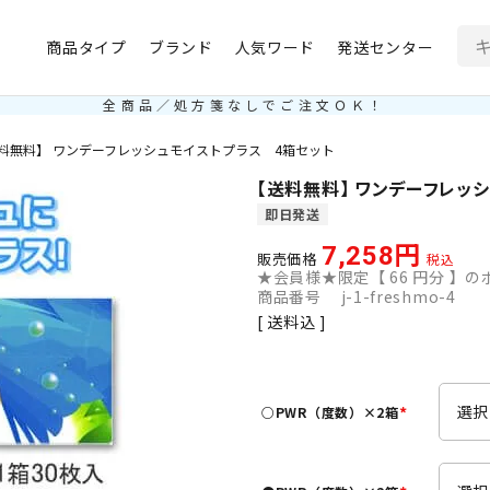
商品タイプ
ブランド
人気ワード
発送センター
全商品／処方箋なしでご注文ＯＫ！
料無料】 ワンデーフレッシュモイストプラス 4箱セット
【送料無料】 ワンデーフレッ
即日発送
7,258
販売価格
税込
★会員様★限定【
66
円分 】のポ
商品番号
j-1-freshmo-4
送料込
○PWR（度数）×2箱
(
必
須