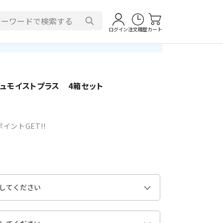
ログイン
注文履歴
カート
シュモイストプラス 4箱セット
イントGET!!