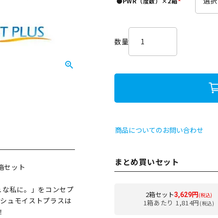
●PWR（度数）×2箱
)
(
必
須
)
商品についてのお問い合わせ
まとめ買いセット
4箱セット
ュな私に。」をコンセプ
2箱セット
3,629円
(税込)
ッシュモイストプラスは
1箱あたり 1,814円
(税込)
！