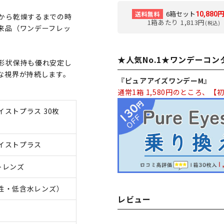
6箱セット
送料無料
10,880
から乾燥するまでの時
1箱あたり 1,813円
(税込)
来品（ワンデーフレッ
★人気No.1★ワンデーコ
形状保持も優れ安定し
な視界が持続します。
『ピュアアイズワンデーM』
通常1箱 1,580円のところ、【初
ストプラス 30枚
イストプラス
トレンズ
性・低含水レンズ）
レビュー