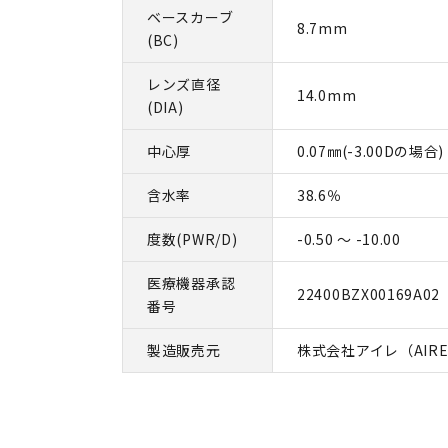
ベースカーブ
8.7mm
(BC)
レンズ直径
14.0mm
(DIA)
中心厚
0.07㎜(-3.00Dの場合)
含水率
38.6％
度数(PWR/D)
-0.50 ～ -10.00
医療機器承認
22400BZX00169A02
番号
製造販売元
株式会社アイレ（AIR