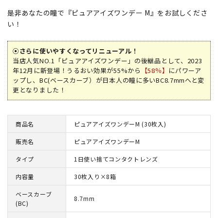
是非あなたの瞳で『ピュアアイズワンデー M』をお試しくださ
い！
⦿さらに使いやすくなってリニューアル！
当店人気NO.1「ピュアアイズワンデー」の後継品として、2023
年12月に新登場！うるおい効果が55%から
【58％】
にパワーア
ップし、BC(ベースカーブ）が日本人の瞳に多いBC8.7mmへと変
更となりました！
商品名
ピュアアイズワンデーM (30枚入)
販売名
ピュアアイズワンデーM
タイプ
1日使い捨てコンタクトレンズ
内容量
30枚入り×8箱
ベースカーブ
8.7mm
(BC)