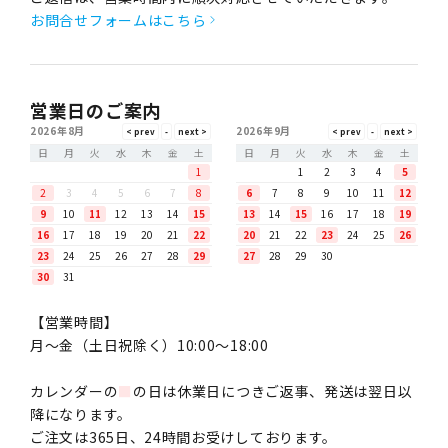
お問合せフォームはこちら
営業日のご案内
2026年8月
2026年9月
日
月
火
水
木
金
土
日
月
火
水
木
金
土
1
1
2
3
4
5
2
3
4
5
6
7
8
6
7
8
9
10
11
12
9
10
11
12
13
14
15
13
14
15
16
17
18
19
16
17
18
19
20
21
22
20
21
22
23
24
25
26
23
24
25
26
27
28
29
27
28
29
30
30
31
【営業時間】
月〜金（土日祝除く）10:00～18:00
カレンダーの
■
の日は休業日につきご返事、発送は翌日以
降になります。
ご注文は365日、24時間お受けしております。