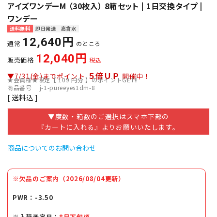
アイズワンデーM （30枚入） 8箱セット | 1日交換タイプ |
ワンデー
送料無料
即日発送
高含水
12,640
通常
のところ
12,040
販売価格
税込
５倍ＵＰ
▼7/31(金)までポイント
開催中！
★会員様★限定【
109
円分 】のポイントGET!!
商品番号
j-1-pureeyes1dm-8
送料込
▼度数・箱数のご選択はスマホ下部の
『カートに入れる』よりお願いいたします。
商品についてのお問い合わせ
※欠品のご案内（2026/08/04更新）
PWR：-3.50
※入荷予定日：
8月下旬頃