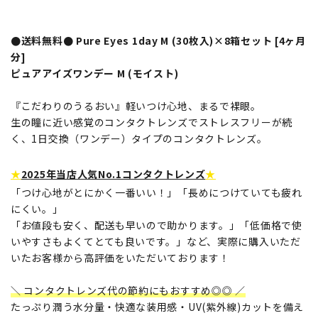
●送料無料● Pure Eyes 1day M (30枚入)×8箱セット [4ヶ月
分]
ピュアアイズワンデー M (モイスト)
『こだわりのうるおい』軽いつけ心地、まるで裸眼。
生の瞳に近い感覚のコンタクトレンズでストレスフリーが続
く、1日交換（ワンデー）タイプのコンタクトレンズ。
★
2025年当店人気No.1コンタクトレンズ
★
「つけ心地がとにかく一番いい！」「長めにつけていても疲れ
にくい。」
「お値段も安く、配送も早いので助かります。」「低価格で使
いやすさもよくてとても良いです。」など、実際に購入いただ
いたお客様から高評価をいただいております！
＼ コンタクトレンズ代の節約にもおすすめ◎◎ ／
たっぷり潤う水分量・快適な装用感・UV(紫外線)カットを備え