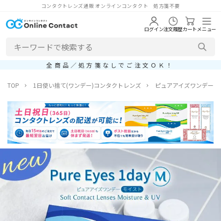
コンタクトレンズ通販 オンラインコンタクト 処方箋不要
ログイン
注文履歴
カート
メニュー
全商品／処方箋なしでご注文ＯＫ！
TOP
1日使い捨て(ワンデー)コンタクトレンズ
ピュアアイズワンデーM