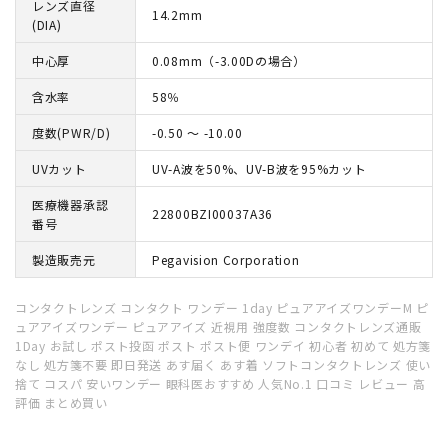
レンズ直径
14.2mm
(DIA)
中心厚
0.08mm（-3.00Dの場合）
含水率
58％
度数(PWR/D)
-0.50 ～ -10.00
UVカット
UV-A波を50%、UV-B波を95%カット
医療機器承認
22800BZI00037A36
番号
製造販売元
Pegavision Corporation
コンタクトレンズ コンタクト ワンデー 1day ピュアアイズワンデーM ピ
ュアアイズワンデー ピュアアイズ 近視用 強度数 コンタクトレンズ通販
1Day お試し ポスト投函 ポスト ポスト便 ワンデイ 初心者 初めて 処方箋
なし 処方箋不要 即日発送 あす届く あす着 ソフトコンタクトレンズ 使い
捨て コスパ 安いワンデー 眼科医おすすめ 人気No.1 口コミ レビュー 高
評価 まとめ買い