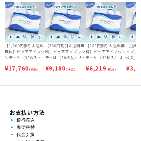
【1,200円割引＆送料
【300円割引＆送料無
【100円割引＆送料無
【送料
無料】ピュアアイズワ
料】ピュアアイズワン
料】ピュアアイズワン
イズワン
ンデーM （30枚入）
デーM （30枚入） 6
デーM （30枚入） 4
枚入） 2
12箱セット [約6ヶ月
箱セット | 1日交換タ
箱セット | 1日交換タ
日交換タイプ
¥
17,760
¥
9,180
¥
6,219
¥
3,1
分] | 1日交換タイプ |
(税込)
イプ | ワンデー
(税込)
イプ | ワンデー 【ネ
(税込)
ー 【ネ
ワンデー
コポス専用（ポスト投
（ポス
函）】
お支払い方法
銀行振込
郵便振替
代金引換