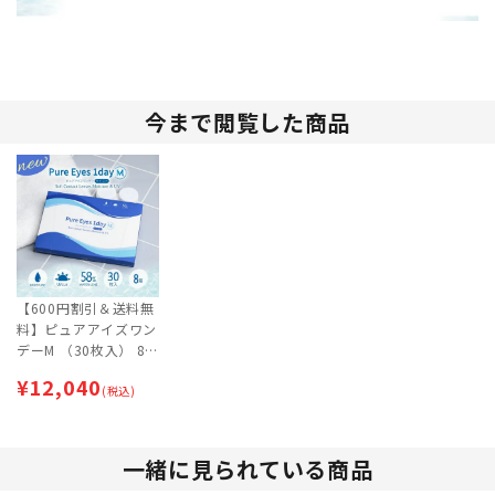
今まで閲覧した商品
【600円割引＆送料無
料】ピュアアイズワン
デーM （30枚入） 8
箱セット | 1日交換タ
¥
12,040
イプ | ワンデー
(税込)
一緒に見られている商品