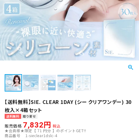
【送料無料】SIE. CLEAR 1DAY (シー クリアワンデー) 30
枚入×4箱セット
送料無料
取り寄せ
7,832
販売価格
税込
★会員様★限定【
71
円分 】のポイントGET!!
商品番号
1-sieclear1dslc-4