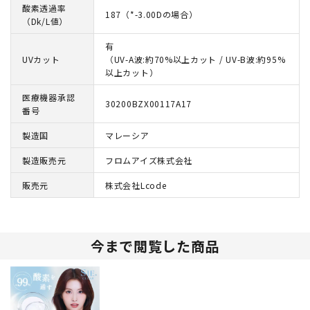
酸素透過率
187（*-3.00Dの場合）
（Dk/L値）
有
UVカット
（UV-A波:約70%以上カット / UV-B波:約95%
以上カット）
医療機器承認
30200BZX00117A17
番号
製造国
マレーシア
製造販売元
フロムアイズ株式会社
販売元
株式会社Lcode
今まで閲覧した商品