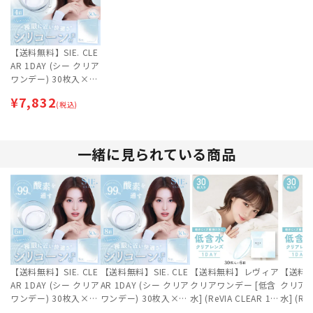
【送料無料】SIE. CLE
AR 1DAY (シー クリア
ワンデー) 30枚入×4
箱セット
¥
7,832
(税込)
一緒に見られている商品
【送料無料】SIE. CLE
【送料無料】SIE. CLE
【送料無料】レヴィア
【送料
AR 1DAY (シー クリア
AR 1DAY (シー クリア
クリアワンデー [低含
クリアワ
ワンデー) 30枚入×6
ワンデー) 30枚入×8
水] (ReVIA CLEAR 1D
水] (Re
箱セット
箱セット
AY) 30枚入×6箱セッ
AY) 30枚入×8箱セッ