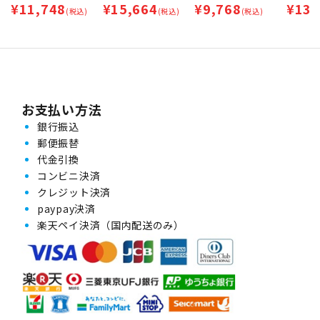
¥
11,748
¥
15,664
¥
9,768
¥
13,
(税込)
(税込)
ト
(税込)
ト
お支払い方法
銀行振込
郵便振替
代金引換
コンビニ決済
クレジット決済
paypay決済
楽天ペイ決済（国内配送のみ）