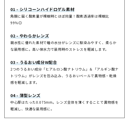
01 - シリコーンハイドロゲル素材
角膜に届く酸素量が裸眼時とほぼ同量！酸素透過率は裸眼比
99％◎
02 - やわらかレンズ
親水性に優れた素材で瞳の水分がレンズに馴染みやすく、柔らか
な装用感に。高い保水力で装用時のストレスを軽減します。
03 - うるおい成分W配合
2つのうるおい成分「ヒアルロン酸ナトリウム」＆「アルギン酸ナ
トリウム」がレンズを包み込み、うるおいベールで異物感・乾燥
感を軽減します。
04 - 薄型レンズ
中心厚はたった0.075mm。レンズ全体を薄くすることで異物感を
軽減し、快適な装用感に。