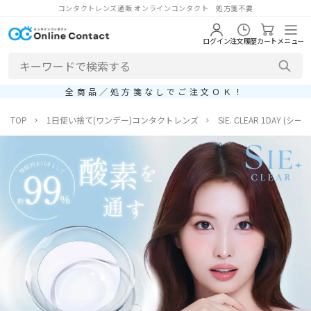
コンタクトレンズ通販 オンラインコンタクト 処方箋不要
ログイン
注文履歴
カート
メニュー
全商品／処方箋なしでご注文ＯＫ！
TOP
1日使い捨て(ワンデー)コンタクトレンズ
SIE. CLEAR 1DAY (