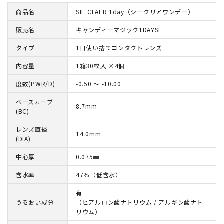
商品名
SIE.CLAER 1day（シークリアワンデー）
販売名
キャンディーマジック1DAYSL
タイプ
1日使い捨てコンタクトレンズ
内容量
1箱30枚入 ×4個
度数(PWR/D)
-0.50 ～ -10.00
ベースカーブ
8.7mm
(BC)
レンズ直径
14.0mm
(DIA)
中心厚
0.075㎜
含水率
47％（低含水）
有
うるおい成分
（ヒアルロン酸ナトリウム / アルギン酸ナト
リウム）