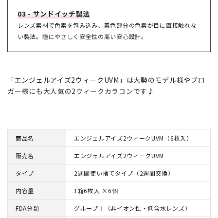
03 - サンドイッチ製法
レンズ素材で色素を包み込み、着色部分の色素が目に直接触れな
い製法。瞳にやさしく安全性の高い安心設計。
「エンジェルアイズ2ウィークUVM」は大勢のモデル様やブロ
ガー様にも大人気の2ウィークカラコンです♪
商品名
エンジェルアイズ2ウィークUVM（6枚入）
販売名
エンジェルアイズ2ウィークUVM
タイプ
2週間使い捨てタイプ（2週間交換）
内容量
1箱6枚入 ×6個
FDA分類
グループⅠ（非イオン性・低含水レンズ）