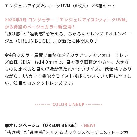
エンジェルアイズ2ウィークUVM（6枚入）×6箱セット
2026年3月 ロングセラー「エンジェルアイズ2ウィークUVM」
から待望のベージュカラー新登場！
"抜け感"と"透明感"を叶える、ちゅるんとレンズ『オルンベー
ジュ（OREUN BEIGE）』が新たに仲間入り♪
全4色のカラー展開で自然なメヂカラアップをフォロー！レン
ズ直径（DIA）は14.0mmで、目を覆う面積が小さく、大きな
ものに比べると目の呼吸が保たれやすいサイズ。 低価格であり
ながら、UVカット機能やモイスト機能もついていて瞳にやさし
い、注目のコンタクトレンズです。
-------- COLOR LINEUP --------
●オルンベージュ（OREUN BEIGE）
- NEW!
"抜け感"と"透明感"を叶えるブラウン×ベージュの2トーンカ