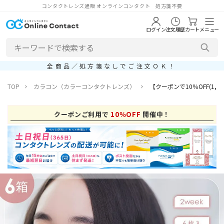
コンタクトレンズ通販 オンラインコンタクト 処方箋不要
ログイン
注文履歴
カート
メニュー
全商品／処方箋なしでご注文ＯＫ！
TOP
カラコン（カラーコンタクトレンズ）
【クーポンで10％OFF(1,6
クーポンご利用で
10％OFF
開催中！