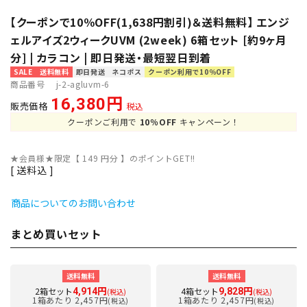
【クーポンで10％OFF(1,638円割引)＆送料無料】 エンジ
ェルアイズ2ウィークUVM (2week) 6箱セット [約9ヶ月
分] | カラコン | 即日発送・最短翌日到着
SALE
送料無料
即日発送
ネコポス
クーポン利用で10％OFF
商品番号
j-2-agluvm-6
16,380
販売価格
税込
クーポンご利用で
10％OFF
キャンペーン！
★会員様★限定【
149
円分 】のポイントGET!!
送料込
商品についてのお問い合わせ
まとめ買いセット
送料無料
送料無料
2箱セット
4箱セット
4,914円
9,828円
(税込)
(税込)
1箱あたり 2,457円
1箱あたり 2,457円
(税込)
(税込)