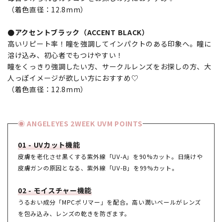
（着色直径：12.8mm）
●アクセントブラック（ACCENT BLACK）
高いリピート率！瞳を強調してインパクトのある印象へ。瞳に
溶け込み、初心者でもつけやすい！
瞳をくっきり強調したい方、サークルレンズをお探しの方、大
人っぽイメージが欲しい方におすすめ♡
（着色直径：12.8mm）
◉ ANGELEYES 2WEEK UVM POINTS
01 - UVカット機能
皮膚を老化させ黒くする紫外線「UV-A」を90%カット。日焼けや
皮膚ガンの原因となる、紫外線「UV-B」を99%カット。
02 - モイスチャー機能
うるおい成分「MPCポリマー」を配合。高い潤いベールがレンズ
を包み込み、レンズの乾きを防ぎます。