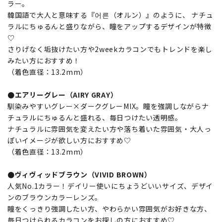
ラー。
韓国語で大人と意味する『어른（オルン）』のように、 ナチュ
ラルにちゅるんと盛りながら、瞳をアップするデザインが特徴
♡
さりげなく垢抜けたい方や2weekカラコンでもトレンドを楽し
みたい方におすすめ！
（着色直径：13.2mm）
●エアリーグレー（AIRY GRAY）
馴染みやすいグレー×ダークグレーMIX。瞳を強調しながらナ
チュラルにちゅるんと盛れる、毎日つけたい透明感。
ナチュラルに雰囲気を変えたい方や落ち着いた雰囲気・大人っ
ぽいイメージが欲しい方におすすめ♡
（着色直径：13.2mm）
●ヴィヴィッドブラウン（VIVID BROWN）
人気No.1カラー！デイリー使いにちょうどいいサイズ、デザイ
ンのブラウンカラーレンズ。
瞳をくっきり強調したい方、やわらかい雰囲気がお好きな方、
毎日つけられるカラコンをお探しの方におすすめ♡