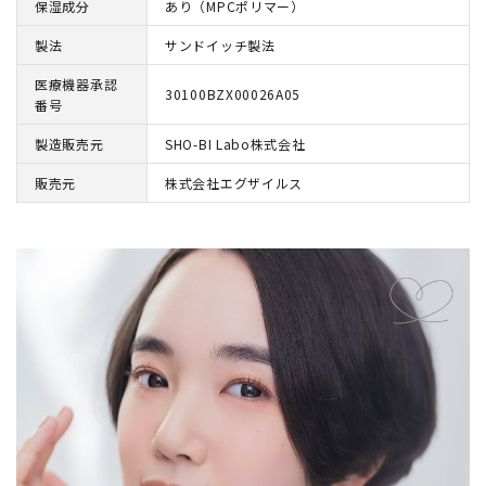
保湿成分
あり（MPCポリマー）
製法
サンドイッチ製法
医療機器承認
30100BZX00026A05
番号
製造販売元
SHO-BI Labo株式会社
販売元
株式会社エグザイルス