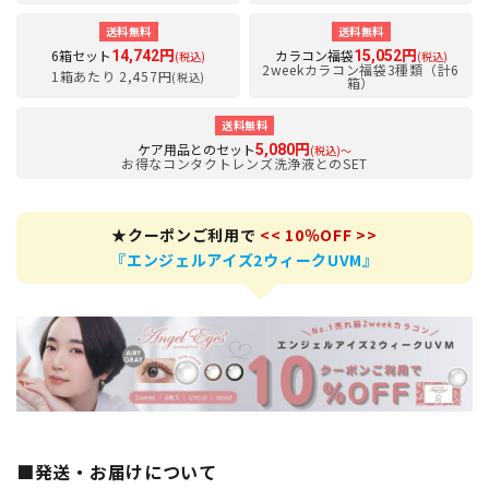
送料無料
送料無料
6箱セット
カラコン福袋
14,742円
15,052円
(税込)
(税込)
2weekカラコン福袋3種類（計6
1箱あたり 2,457円
(税込)
箱）
送料無料
ケア用品とのセット
5,080円
(税込)～
お得なコンタクトレンズ洗浄液とのSET
★クーポンご利用で
<< 10％OFF >>
『エンジェルアイズ2ウィークUVM』
■発送・お届けについて