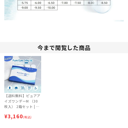
今まで閲覧した商品
【送料無料】ピュアア
イズワンデーM （30
枚入） 2箱セット | 1
日交換タイプ | ワンデ
¥
3,160
ー 【ネコポス専用
(税込)
（ポスト投函）】