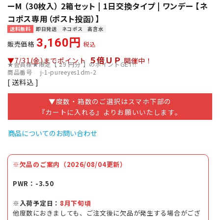
ーM （30枚入） 2箱セット | 1日交換タイプ | ワンデー 【ネ
コポス専用（ポスト投函）】
送料無料
即日発送
ネコポス
高含水
3,160
販売価格
税込
５倍ＵＰ
▼7/31(金)までポイント
開催中！
★会員様★限定【
29
円分 】のポイントGET!!
商品番号
j-1-pureeyes1dm-2
送料込
▼度数・箱数のご選択はスマホ下部の
『カートに入れる』よりお願いいたします。
商品についてのお問い合わせ
※欠品のご案内（2026/08/04更新）
PWR：-3.50
※入荷予定日：
8月下旬頃
他度数におきましても、ご注文後に欠品が発生する場合がござ