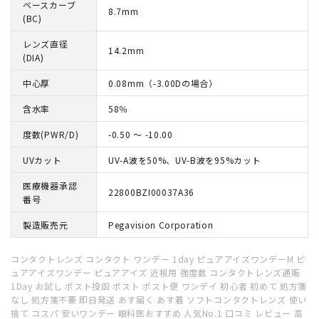
ベースカーブ
8.7mm
(BC)
レンズ直径
14.2mm
(DIA)
中心厚
0.08mm（-3.00Dの場合）
含水率
58％
度数(PWR/D)
-0.50 ～ -10.00
UVカット
UV-A波を50%、UV-B波を95%カット
医療機器承認
22800BZI00037A36
番号
製造販売元
Pegavision Corporation
コンタクトレンズ コンタクト ワンデー 1day ピュアアイズワンデーM ピ
ュアアイズワンデー ピュアアイズ 近視用 強度数 コンタクトレンズ通販
1Day お試し ポスト投函 ポスト ポスト便 ワンデイ 初心者 初めて 処方箋
なし 処方箋不要 即日発送 あす届く あす着 ソフトコンタクトレンズ 使い
捨て コスパ 安いワンデー 眼科医おすすめ 人気No.1 口コミ レビュー 高