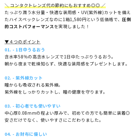
＼ コンタクトレンズ代の節約にもおすすめ◎◎ ／
たっぷり潤う水分量・快適な装用感・UV(紫外線)カットを備え
たハイスペックレンズなのに1箱1,580円という低価格で、
圧倒
的コストパフォーマンス
を実現しました！
▼４つのポイント
01. - 1日中うるおう
含水率58％の高含水レンズで1日中たっぷりうるおう。
朝から夜まで乾燥知らず、快適な装用感をプレゼントします。
02. - 紫外線カット
瞳からも吸収される紫外線。
紫外線をしっかりカットし、瞳の健康を守ります。
03. - 初心者でも使いやすい
中心厚0.08mmの程よい厚みで、初めての方でも簡単に装着◎
安さだけでなく、使いやすさにこだわりました。
04. - お財布に優しい