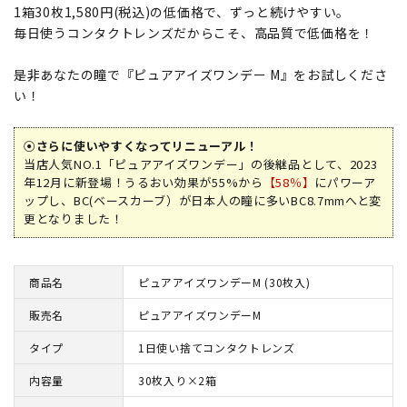
1箱30枚1,580円(税込)の低価格で、ずっと続けやすい。
毎日使うコンタクトレンズだからこそ、高品質で低価格を！
是非あなたの瞳で『ピュアアイズワンデー M』をお試しくださ
い！
⦿さらに使いやすくなってリニューアル！
当店人気NO.1「ピュアアイズワンデー」の後継品として、2023
年12月に新登場！うるおい効果が55%から
【58％】
にパワーア
ップし、BC(ベースカーブ）が日本人の瞳に多いBC8.7mmへと変
更となりました！
商品名
ピュアアイズワンデーM (30枚入)
販売名
ピュアアイズワンデーM
タイプ
1日使い捨てコンタクトレンズ
内容量
30枚入り×2箱