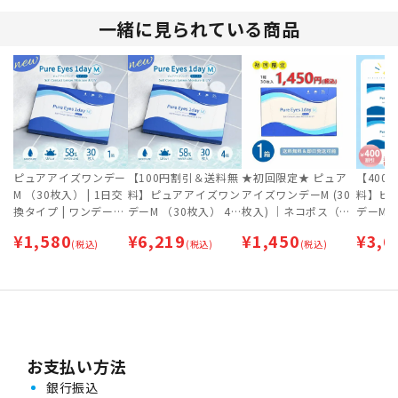
一緒に見られている商品
ピュアアイズワンデー
【100円割引＆送料無
★初回限定★ ピュア
【400
M （30枚入） | 1日交
料】ピュアアイズワン
アイズワンデーM (30
料】ピ
換タイプ | ワンデー
デーM （30枚入） 4
枚入) ｜ネコポス（ポ
デーM（
【ネコポス専用（ポス
箱セット | 1日交換タ
スト投函）｜※お一人
× ピュ
¥
1,580
¥
6,219
¥
1,450
¥
3,6
ト投函）】
(税込)
イプ | ワンデー 【ネ
(税込)
様１回限り
(税込)
ure F
コポス専用（ポスト投
用】 |
函）】
ト★
お支払い方法
銀行振込