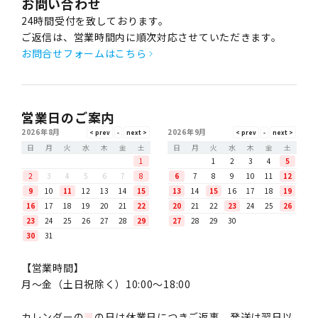
お問い合わせ
24時間受付を致しております。
ご返信は、営業時間内に順次対応させていただきます。
お問合せフォームはこちら
営業日のご案内
2026年8月
2026年9月
日
月
火
水
木
金
土
日
月
火
水
木
金
土
1
1
2
3
4
5
2
3
4
5
6
7
8
6
7
8
9
10
11
12
9
10
11
12
13
14
15
13
14
15
16
17
18
19
16
17
18
19
20
21
22
20
21
22
23
24
25
26
23
24
25
26
27
28
29
27
28
29
30
30
31
【営業時間】
月〜金（土日祝除く）10:00～18:00
カレンダーの
■
の日は休業日につきご返事、発送は翌日以