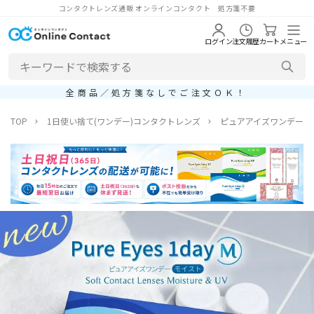
コンタクトレンズ通販 オンラインコンタクト 処方箋不要
ログイン
注文履歴
カート
メニュー
全商品／処方箋なしでご注文ＯＫ！
TOP
1日使い捨て(ワンデー)コンタクトレンズ
ピュアアイズワンデーM