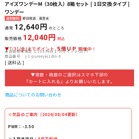
アイズワンデーM （30枚入） 8箱セット | 1日交換タイプ |
ワンデー
送料無料
即日発送
高含水
12,640
通常
のところ
12,040
販売価格
税込
５倍ＵＰ
▼7/31(金)までポイント
開催中！
★会員様★限定【
109
円分 】のポイントGET!!
商品番号
j-1-pureeyes1dm-8
送料込
▼度数・箱数のご選択はスマホ下部の
『カートに入れる』よりお願いいたします。
商品についてのお問い合わせ
※欠品のご案内（2026/08/04更新）
PWR：-3.50
※入荷予定日：
8月下旬頃