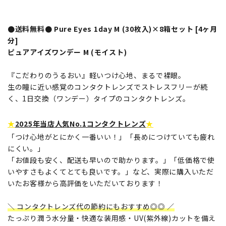
●送料無料● Pure Eyes 1day M (30枚入)×8箱セット [4ヶ月
分]
ピュアアイズワンデー M (モイスト)
『こだわりのうるおい』軽いつけ心地、まるで裸眼。
生の瞳に近い感覚のコンタクトレンズでストレスフリーが続
く、1日交換（ワンデー）タイプのコンタクトレンズ。
★
2025年当店人気No.1コンタクトレンズ
★
「つけ心地がとにかく一番いい！」「長めにつけていても疲れ
にくい。」
「お値段も安く、配送も早いので助かります。」「低価格で使
いやすさもよくてとても良いです。」など、実際に購入いただ
いたお客様から高評価をいただいております！
＼ コンタクトレンズ代の節約にもおすすめ◎◎ ／
たっぷり潤う水分量・快適な装用感・UV(紫外線)カットを備え