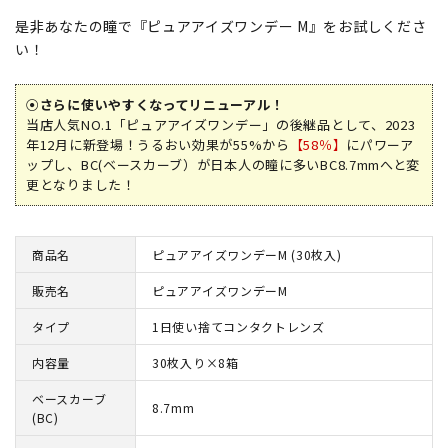
是非あなたの瞳で『ピュアアイズワンデー M』をお試しくださ
い！
⦿さらに使いやすくなってリニューアル！
当店人気NO.1「ピュアアイズワンデー」の後継品として、2023
年12月に新登場！うるおい効果が55%から
【58％】
にパワーア
ップし、BC(ベースカーブ）が日本人の瞳に多いBC8.7mmへと変
更となりました！
商品名
ピュアアイズワンデーM (30枚入)
販売名
ピュアアイズワンデーM
タイプ
1日使い捨てコンタクトレンズ
内容量
30枚入り×8箱
ベースカーブ
8.7mm
(BC)