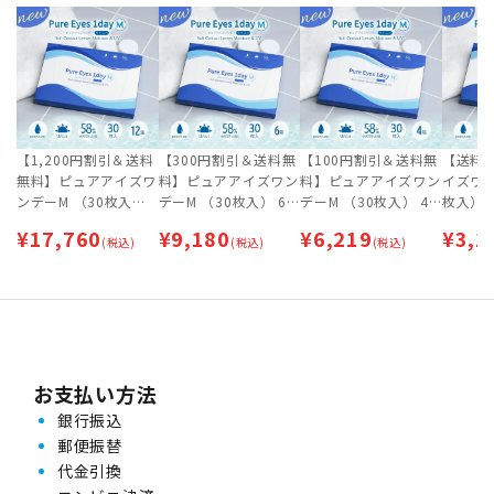
【1,200円割引＆送料
【300円割引＆送料無
【100円割引＆送料無
【送料
無料】ピュアアイズワ
料】ピュアアイズワン
料】ピュアアイズワン
イズワン
ンデーM （30枚入）
デーM （30枚入） 6
デーM （30枚入） 4
枚入） 2
12箱セット [約6ヶ月
箱セット | 1日交換タ
箱セット | 1日交換タ
日交換タイプ
¥
17,760
¥
9,180
¥
6,219
¥
3,1
分] | 1日交換タイプ |
(税込)
イプ | ワンデー
(税込)
イプ | ワンデー 【ネ
(税込)
ー 【ネ
ワンデー
コポス専用（ポスト投
（ポス
函）】
お支払い方法
銀行振込
郵便振替
代金引換