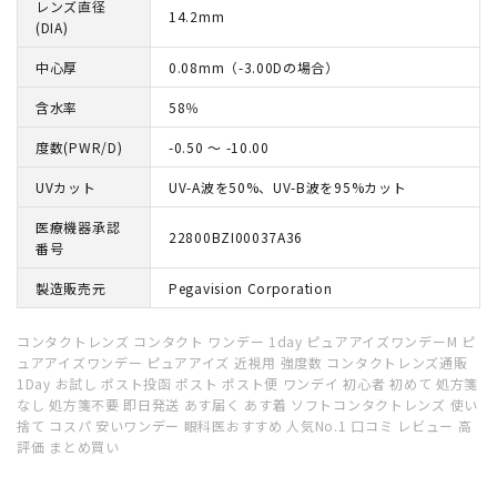
レンズ直径
14.2mm
(DIA)
中心厚
0.08mm（-3.00Dの場合）
含水率
58％
度数(PWR/D)
-0.50 ～ -10.00
UVカット
UV-A波を50%、UV-B波を95%カット
医療機器承認
22800BZI00037A36
番号
製造販売元
Pegavision Corporation
コンタクトレンズ コンタクト ワンデー 1day ピュアアイズワンデーM ピ
ュアアイズワンデー ピュアアイズ 近視用 強度数 コンタクトレンズ通販
1Day お試し ポスト投函 ポスト ポスト便 ワンデイ 初心者 初めて 処方箋
なし 処方箋不要 即日発送 あす届く あす着 ソフトコンタクトレンズ 使い
捨て コスパ 安いワンデー 眼科医おすすめ 人気No.1 口コミ レビュー 高
評価 まとめ買い