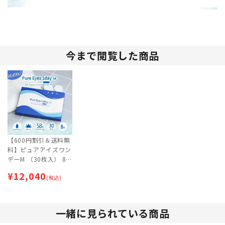
今まで閲覧した商品
【600円割引＆送料無
料】ピュアアイズワン
デーM （30枚入） 8
箱セット | 1日交換タ
¥
12,040
イプ | ワンデー
(税込)
一緒に見られている商品