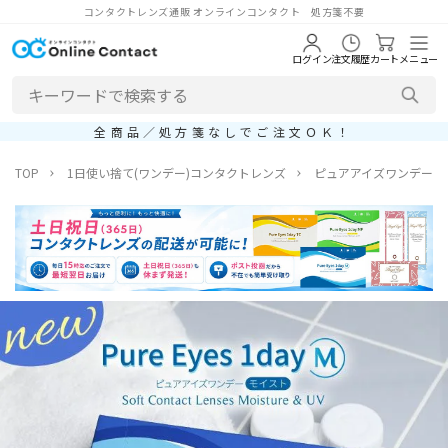
コンタクトレンズ通販 オンラインコンタクト 処方箋不要
ログイン
注文履歴
カート
メニュー
全商品／処方箋なしでご注文ＯＫ！
TOP
1日使い捨て(ワンデー)コンタクトレンズ
ピュアアイズワンデーM